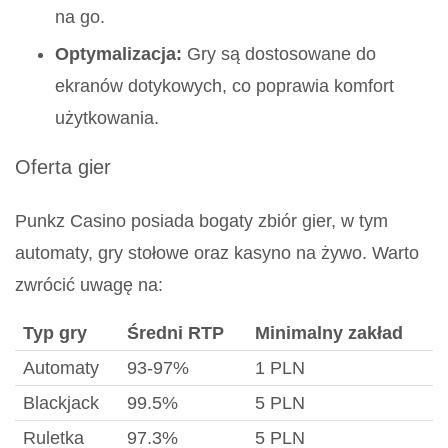
na go.
Optymalizacja:
Gry są dostosowane do
ekranów dotykowych, co poprawia komfort
użytkowania.
Oferta gier
Punkz Casino posiada bogaty zbiór gier, w tym
automaty, gry stołowe oraz kasyno na żywo. Warto
zwrócić uwagę na:
Typ gry
Średni RTP
Minimalny zakład
Automaty
93-97%
1 PLN
Blackjack
99.5%
5 PLN
Ruletka
97.3%
5 PLN