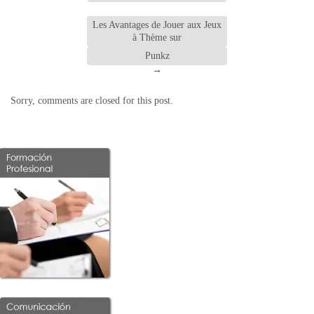
Les Avantages de Jouer aux Jeux
à Thème sur
Punkz
→
Sorry, comments are closed for this post.