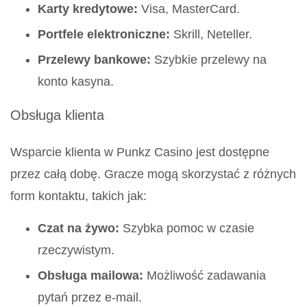
Karty kredytowe:
Visa, MasterCard.
Portfele elektroniczne:
Skrill, Neteller.
Przelewy bankowe:
Szybkie przelewy na
konto kasyna.
Obsługa klienta
Wsparcie klienta w Punkz Casino jest dostępne
przez całą dobę. Gracze mogą skorzystać z różnych
form kontaktu, takich jak:
Czat na żywo:
Szybka pomoc w czasie
rzeczywistym.
Obsługa mailowa:
Możliwość zadawania
pytań przez e-mail.