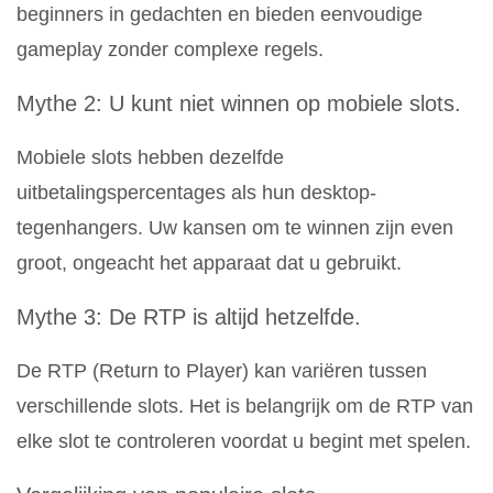
beginners in gedachten en bieden eenvoudige
gameplay zonder complexe regels.
Mythe 2: U kunt niet winnen op mobiele slots.
Mobiele slots hebben dezelfde
uitbetalingspercentages als hun desktop-
tegenhangers. Uw kansen om te winnen zijn even
groot, ongeacht het apparaat dat u gebruikt.
Mythe 3: De RTP is altijd hetzelfde.
De RTP (Return to Player) kan variëren tussen
verschillende slots. Het is belangrijk om de RTP van
elke slot te controleren voordat u begint met spelen.