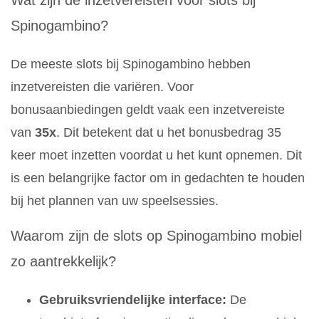
Wat zijn de inzetvereisten voor slots bij
Spinogambino?
De meeste slots bij Spinogambino hebben
inzetvereisten die variëren. Voor
bonusaanbiedingen geldt vaak een inzetvereiste
van
35x
. Dit betekent dat u het bonusbedrag 35
keer moet inzetten voordat u het kunt opnemen. Dit
is een belangrijke factor om in gedachten te houden
bij het plannen van uw speelsessies.
Waarom zijn de slots op Spinogambino mobiel
zo aantrekkelijk?
Gebruiksvriendelijke interface:
De