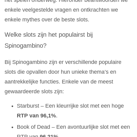
het spelen onderweg. Hieronder beantwoorden we
enkele veelgestelde vragen en ontkrachten we
enkele mythes over de beste slots.
Welke slots zijn het populairst bij
Spinogambino?
Bij Spinogambino zijn er verschillende populaire
slots die opvallen door hun unieke thema’s en
aantrekkelijke functies. Enkele van de meest
gewaardeerde slots zijn:
Starburst – Een kleurrijke slot met een hoge
RTP van 96,1%
.
Book of Dead – Een avontuurlijke slot met een
RTP van
96,21%
.