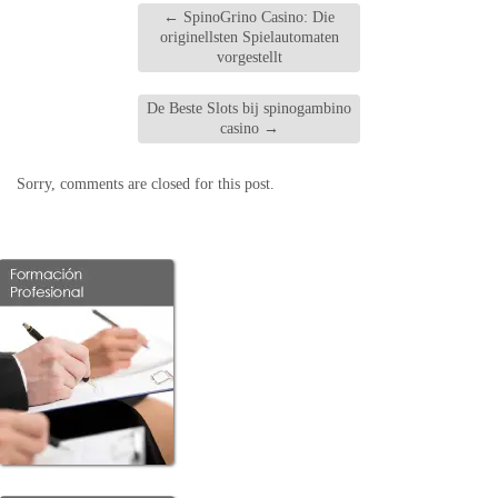
←
SpinoGrino Casino: Die
originellsten Spielautomaten
vorgestellt
De Beste Slots bij spinogambino
casino
→
Sorry, comments are closed for this post.