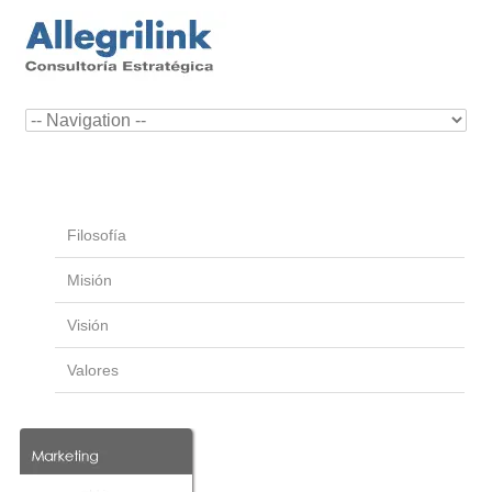
Filosofía
Misión
Visión
Valores