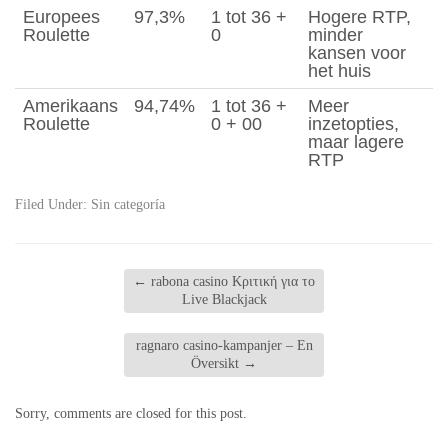
Europees
97,3%
1 tot 36 +
Hogere RTP,
Roulette
0
minder
kansen voor
het huis
Amerikaans
94,74%
1 tot 36 +
Meer
Roulette
0 + 00
inzetopties,
maar lagere
RTP
Filed Under:
Sin categoría
←
rabona casino Κριτική για το
Live Blackjack
ragnaro casino-kampanjer – En
Översikt
→
Sorry, comments are closed for this post.