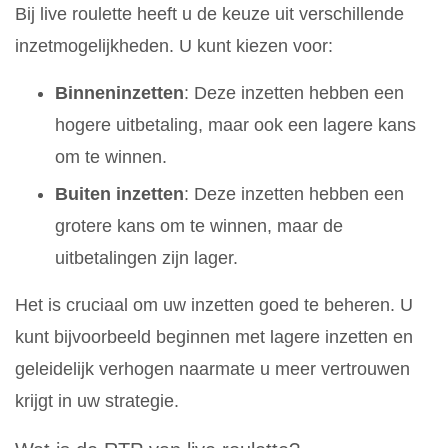
Bij live roulette heeft u de keuze uit verschillende
inzetmogelijkheden. U kunt kiezen voor:
Binneninzetten
: Deze inzetten hebben een
hogere uitbetaling, maar ook een lagere kans
om te winnen.
Buiten inzetten
: Deze inzetten hebben een
grotere kans om te winnen, maar de
uitbetalingen zijn lager.
Het is cruciaal om uw inzetten goed te beheren. U
kunt bijvoorbeeld beginnen met lagere inzetten en
geleidelijk verhogen naarmate u meer vertrouwen
krijgt in uw strategie.