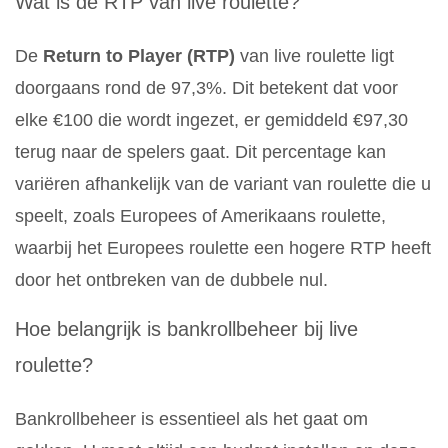
Wat is de RTP van live roulette?
De
Return to Player (RTP)
van live roulette ligt
doorgaans rond de 97,3%. Dit betekent dat voor
elke €100 die wordt ingezet, er gemiddeld €97,30
terug naar de spelers gaat. Dit percentage kan
variëren afhankelijk van de variant van roulette die u
speelt, zoals Europees of Amerikaans roulette,
waarbij het Europees roulette een hogere RTP heeft
door het ontbreken van de dubbele nul.
Hoe belangrijk is bankrollbeheer bij live
roulette?
Bankrollbeheer is essentieel als het gaat om