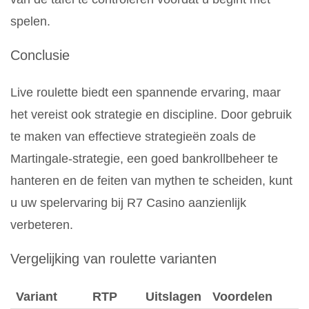
spelen.
Conclusie
Live roulette biedt een spannende ervaring, maar
het vereist ook strategie en discipline. Door gebruik
te maken van effectieve strategieën zoals de
Martingale-strategie, een goed bankrollbeheer te
hanteren en de feiten van mythen te scheiden, kunt
u uw spelervaring bij R7 Casino aanzienlijk
verbeteren.
Vergelijking van roulette varianten
Variant
RTP
Uitslagen
Voordelen