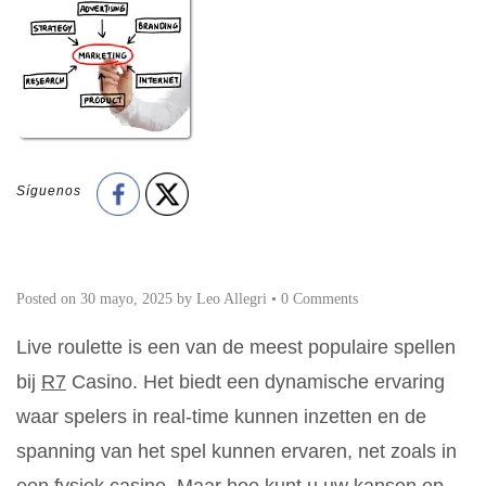
Síguenos
Posted on
30 mayo, 2025
by
Leo Allegri
•
0 Comments
Live roulette is een van de meest populaire spellen
bij
R7
Casino. Het biedt een dynamische ervaring
waar spelers in real-time kunnen inzetten en de
spanning van het spel kunnen ervaren, net zoals in