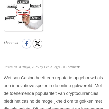
Síguenos
Posted on
31 mayo, 2025
by
Leo Allegri
•
0 Comments
Wettson Casino heeft een reputatie opgebouwd als
een innovatieve speler in de online gokwereld. Met
de toenemende populariteit van cryptocurrencies
biedt het casino de mogelijkheid om te gokken met