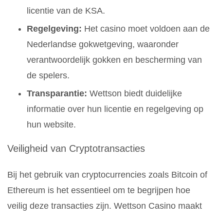
licentie van de KSA.
Regelgeving:
Het casino moet voldoen aan de
Nederlandse gokwetgeving, waaronder
verantwoordelijk gokken en bescherming van
de spelers.
Transparantie:
Wettson biedt duidelijke
informatie over hun licentie en regelgeving op
hun website.
Veiligheid van Cryptotransacties
Bij het gebruik van cryptocurrencies zoals Bitcoin of
Ethereum is het essentieel om te begrijpen hoe
veilig deze transacties zijn. Wettson Casino maakt