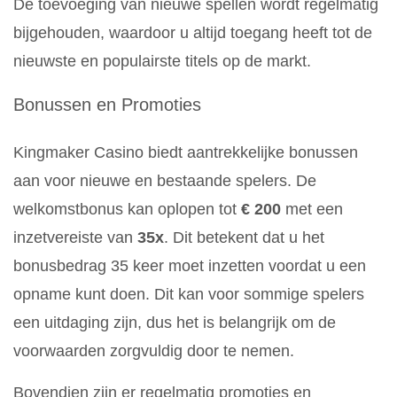
De toevoeging van nieuwe spellen wordt regelmatig
bijgehouden, waardoor u altijd toegang heeft tot de
nieuwste en populairste titels op de markt.
Bonussen en Promoties
Kingmaker Casino biedt aantrekkelijke bonussen
aan voor nieuwe en bestaande spelers. De
welkomstbonus kan oplopen tot
€ 200
met een
inzetvereiste van
35x
. Dit betekent dat u het
bonusbedrag 35 keer moet inzetten voordat u een
opname kunt doen. Dit kan voor sommige spelers
een uitdaging zijn, dus het is belangrijk om de
voorwaarden zorgvuldig door te nemen.
Bovendien zijn er regelmatig promoties en