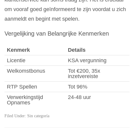
om vooraf goed geïnformeerd te zijn voordat u zich
aanmeldt en begint met spelen.
Vergelijking van Belangrijke Kenmerken
Kenmerk
Details
Licentie
KSA vergunning
Welkomstbonus
Tot €200, 35x
inzetvereiste
RTP Spellen
Tot 96%
Verwerkingstijd
24-48 uur
Opnames
Filed Under:
Sin categoría