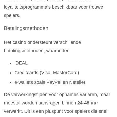
loyaliteitsprogramma’s beschikbaar voor trouwe
spelers.
Betalingsmethoden
Het casino ondersteunt verschillende
betalingsmethoden, waaronder:
iDEAL
Creditcards (Visa, MasterCard)
e-wallets zoals PayPal en Neteller
De verwerkingstijden voor opnames variëren, maar
meestal worden aanvragen binnen
24-48 uur
verwerkt. Dit is een pluspunt voor spelers die snel