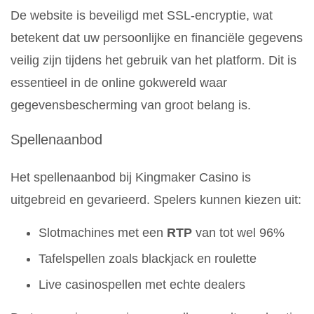
De website is beveiligd met SSL-encryptie, wat
betekent dat uw persoonlijke en financiële gegevens
veilig zijn tijdens het gebruik van het platform. Dit is
essentieel in de online gokwereld waar
gegevensbescherming van groot belang is.
Spellenaanbod
Het spellenaanbod bij Kingmaker Casino is
uitgebreid en gevarieerd. Spelers kunnen kiezen uit:
Slotmachines met een
RTP
van tot wel 96%
Tafelspellen zoals blackjack en roulette
Live casinospellen met echte dealers