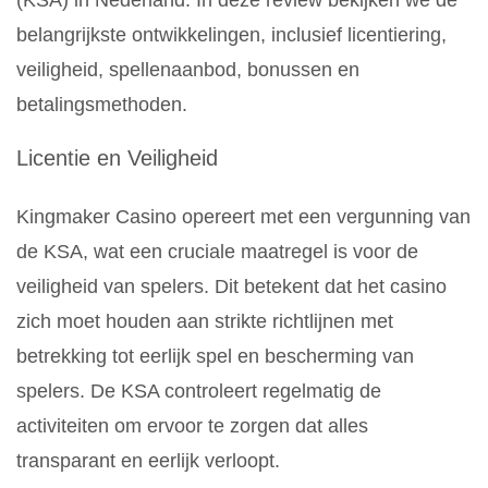
(KSA) in Nederland. In deze review bekijken we de
belangrijkste ontwikkelingen, inclusief licentiering,
veiligheid, spellenaanbod, bonussen en
betalingsmethoden.
Licentie en Veiligheid
Kingmaker Casino opereert met een vergunning van
de KSA, wat een cruciale maatregel is voor de
veiligheid van spelers. Dit betekent dat het casino
zich moet houden aan strikte richtlijnen met
betrekking tot eerlijk spel en bescherming van
spelers. De KSA controleert regelmatig de
activiteiten om ervoor te zorgen dat alles
transparant en eerlijk verloopt.