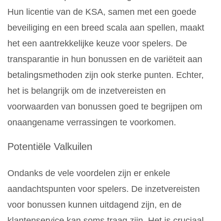
Hun licentie van de KSA, samen met een goede
beveiliging en een breed scala aan spellen, maakt
het een aantrekkelijke keuze voor spelers. De
transparantie in hun bonussen en de variëteit aan
betalingsmethoden zijn ook sterke punten. Echter,
het is belangrijk om de inzetvereisten en
voorwaarden van bonussen goed te begrijpen om
onaangename verrassingen te voorkomen.
Potentiële Valkuilen
Ondanks de vele voordelen zijn er enkele
aandachtspunten voor spelers. De inzetvereisten
voor bonussen kunnen uitdagend zijn, en de
klantenservice kan soms traag zijn. Het is cruciaal