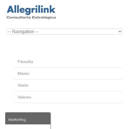
Filosofía
Misión
Visión
Valores