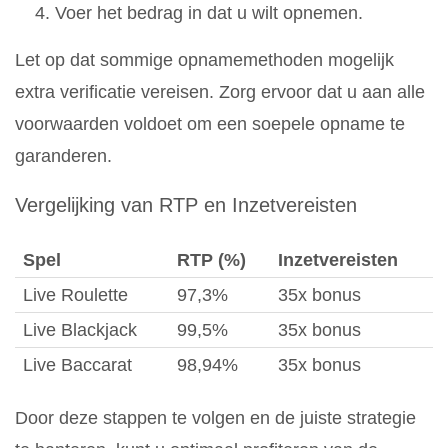
Voer het bedrag in dat u wilt opnemen.
Let op dat sommige opnamemethoden mogelijk
extra verificatie vereisen. Zorg ervoor dat u aan alle
voorwaarden voldoet om een soepele opname te
garanderen.
Vergelijking van RTP en Inzetvereisten
Spel
RTP (%)
Inzetvereisten
Live Roulette
97,3%
35x bonus
Live Blackjack
99,5%
35x bonus
Live Baccarat
98,94%
35x bonus
Door deze stappen te volgen en de juiste strategie