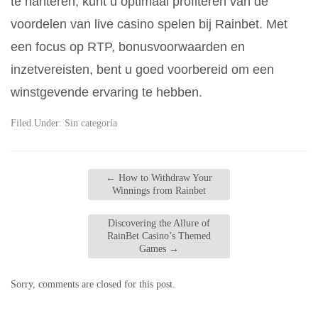
te hanteren, kunt u optimaal profiteren van de
voordelen van live casino spelen bij Rainbet. Met
een focus op RTP, bonusvoorwaarden en
inzetvereisten, bent u goed voorbereid om een
winstgevende ervaring te hebben.
Filed Under:
Sin categoría
←
How to Withdraw Your
Winnings from Rainbet
Discovering the Allure of
RainBet Casino’s Themed
Games
→
Sorry, comments are closed for this post.