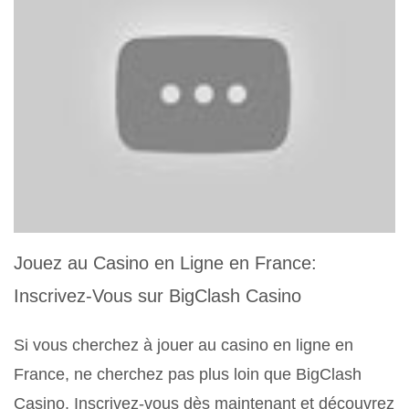
Jouez au Casino en Ligne en France:
Inscrivez-Vous sur BigClash Casino
Si vous cherchez à jouer au casino en ligne en
France, ne cherchez pas plus loin que BigClash
Casino. Inscrivez-vous dès maintenant et découvrez