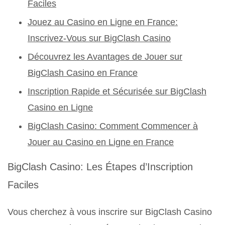
Faciles
Jouez au Casino en Ligne en France:
Inscrivez-Vous sur BigClash Casino
Découvrez les Avantages de Jouer sur
BigClash Casino en France
Inscription Rapide et Sécurisée sur BigClash
Casino en Ligne
BigClash Casino: Comment Commencer à
Jouer au Casino en Ligne en France
BigClash Casino: Les Étapes d’Inscription
Faciles
Vous cherchez à vous inscrire sur BigClash Casino