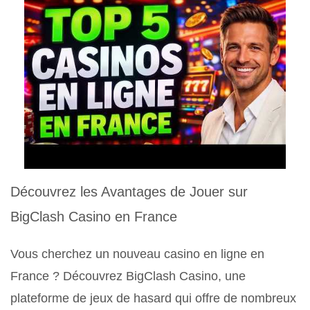
Découvrez les Avantages de Jouer sur
BigClash Casino en France
Vous cherchez un nouveau casino en ligne en
France ? Découvrez BigClash Casino, une
plateforme de jeux de hasard qui offre de nombreux