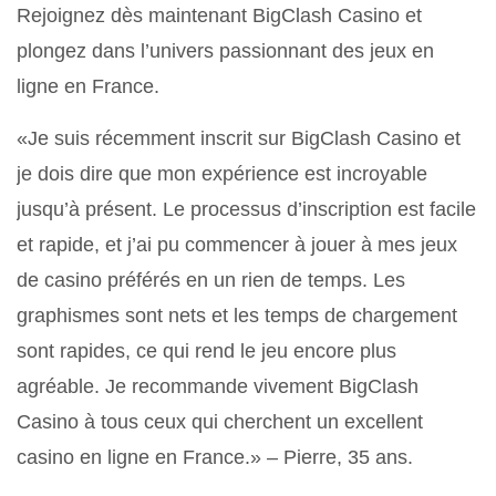
Rejoignez dès maintenant BigClash Casino et
plongez dans l’univers passionnant des jeux en
ligne en France.
«Je suis récemment inscrit sur BigClash Casino et
je dois dire que mon expérience est incroyable
jusqu’à présent. Le processus d’inscription est facile
et rapide, et j’ai pu commencer à jouer à mes jeux
de casino préférés en un rien de temps. Les
graphismes sont nets et les temps de chargement
sont rapides, ce qui rend le jeu encore plus
agréable. Je recommande vivement BigClash
Casino à tous ceux qui cherchent un excellent
casino en ligne en France.» – Pierre, 35 ans.