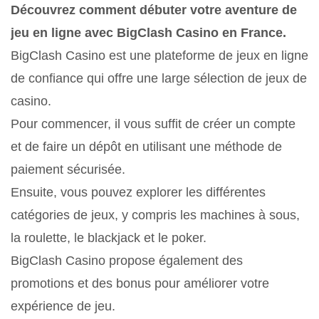
Découvrez comment débuter votre aventure de
jeu en ligne avec BigClash Casino en France.
BigClash Casino est une plateforme de jeux en ligne
de confiance qui offre une large sélection de jeux de
casino.
Pour commencer, il vous suffit de créer un compte
et de faire un dépôt en utilisant une méthode de
paiement sécurisée.
Ensuite, vous pouvez explorer les différentes
catégories de jeux, y compris les machines à sous,
la roulette, le blackjack et le poker.
BigClash Casino propose également des
promotions et des bonus pour améliorer votre
expérience de jeu.