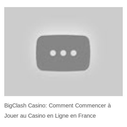
BigClash Casino: Comment Commencer à
Jouer au Casino en Ligne en France