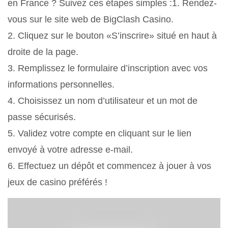
en France ? Suivez ces étapes simples :1. Rendez-
vous sur le site web de BigClash Casino.
2. Cliquez sur le bouton «S’inscrire» situé en haut à
droite de la page.
3. Remplissez le formulaire d’inscription avec vos
informations personnelles.
4. Choisissez un nom d’utilisateur et un mot de
passe sécurisés.
5. Validez votre compte en cliquant sur le lien
envoyé à votre adresse e-mail.
6. Effectuez un dépôt et commencez à jouer à vos
jeux de casino préférés !