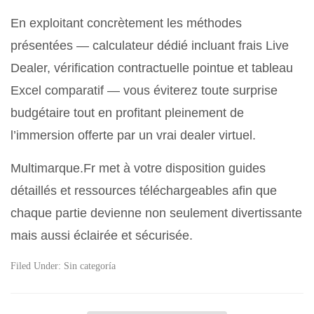
En exploitant concrètement les méthodes
présentées — calculateur dédié incluant frais Live
Dealer, vérification contractuelle pointue et tableau
Excel comparatif — vous éviterez toute surprise
budgétaire tout en profitant pleinement de
l’immersion offerte par un vrai dealer virtuel.
Multimarque.Fr met à votre disposition guides
détaillés et ressources téléchargeables afin que
chaque partie devienne non seulement divertissante
mais aussi éclairée et sécurisée.
Filed Under:
Sin categoría