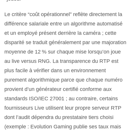
Le critère “coût opérationnel” reflète directement la
différence salariale entre un algorithme automatisé
et un employé présent derrière la caméra ; cette
disparité se traduit généralement par une majoration
moyenne de 12 % sur chaque mise lorsqu’on joue
au live versus RNG. La transparence du RTP est
plus facile à vérifier dans un environnement
purement algorithmique parce que chaque numéro
provient d’un générateur certifié conforme aux
standards ISO/IEC 27001 ; au contraire, certains
fournisseurs Live utilisent leur propre serveur RTP
dont l’audit dépendra du prestataire tiers choisi
(exemple : Evolution Gaming publie ses taux mais