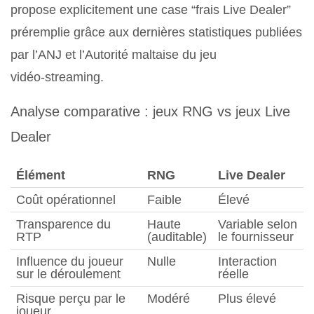
propose explicitement une case “frais Live Dealer”
préremplie grâce aux dernières statistiques publiées
par l’ANJ et l’Autorité maltaise du jeu
vidéo‑streaming.
Analyse comparative : jeux RNG vs jeux Live
Dealer
Élément
RNG
Live Dealer
Coût opérationnel
Faible
Élevé
Transparence du
Haute
Variable selon
RTP
(auditable)
le fournisseur
Influence du joueur
Nulle
Interaction
sur le déroulement
réelle
Risque perçu par le
Modéré
Plus élevé
joueur