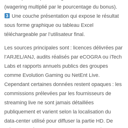
(wagering multiplié par le pourcentage du bonus).
Une couche présentation qui expose le résultat
sous forme graphique ou tableau Excel
téléchargeable par l’utilisateur final.
Les sources principales sont : licences délivrées par
l’ARJEL/ANJ, audits réalisés par eCOGRA ou iTech
Labs et rapports annuels publics des groupes
comme Evolution Gaming ou NetEnt Live.
Cependant certaines données restent opaques : les
commissions prélevées par les fournisseurs de
streaming live ne sont jamais détaillées
publiquement et varient selon la localisation du
data‑center utilisé pour diffuser la partie HD. De