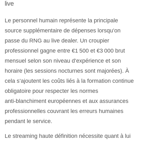
live
Le personnel humain représente la principale
source supplémentaire de dépenses lorsqu’on
passe du RNG au live dealer. Un croupier
professionnel gagne entre €1 500 et €3 000 brut
mensuel selon son niveau d’expérience et son
horaire (les sessions nocturnes sont majorées). À
cela s’ajoutent les coûts liés à la formation continue
obligatoire pour respecter les normes
anti‑blanchiment européennes et aux assurances
professionnelles couvrant les erreurs humaines
pendant le service.
Le streaming haute définition nécessite quant à lui