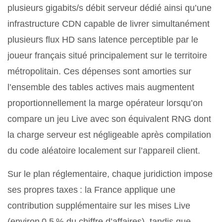
plusieurs gigabits/s débit serveur dédié ainsi qu’une
infrastructure CDN capable de livrer simultanément
plusieurs flux HD sans latence perceptible par le
joueur français situé principalement sur le territoire
métropolitain. Ces dépenses sont amorties sur
l’ensemble des tables actives mais augmentent
proportionnellement la marge opérateur lorsqu’on
compare un jeu Live avec son équivalent RNG dont
la charge serveur est négligeable après compilation
du code aléatoire localement sur l’appareil client.
Sur le plan réglementaire, chaque juridiction impose
ses propres taxes : la France applique une
contribution supplémentaire sur les mises Live
(environ 0,5 % du chiffre d’affaires), tandis que