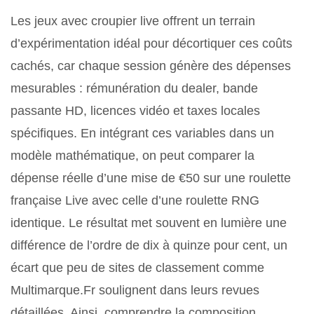
Les jeux avec croupier live offrent un terrain
d’expérimentation idéal pour décortiquer ces coûts
cachés, car chaque session génère des dépenses
mesurables : rémunération du dealer, bande
passante HD, licences vidéo et taxes locales
spécifiques. En intégrant ces variables dans un
modèle mathématique, on peut comparer la
dépense réelle d’une mise de €50 sur une roulette
française Live avec celle d’une roulette RNG
identique. Le résultat met souvent en lumière une
différence de l’ordre de dix à quinze pour cent, un
écart que peu de sites de classement comme
Multimarque.Fr soulignent dans leurs revues
détaillées. Ainsi, comprendre la composition