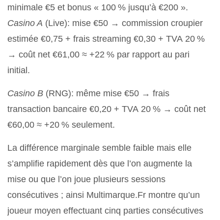
minimale €5 et bonus « 100 % jusqu’à €200 ».
Casino A
(Live): mise €50 → commission croupier
estimée €0,75 + frais streaming €0,30 + TVA 20 %
→ coût net €61,00 ≈ +22 % par rapport au pari
initial.
Casino B
(RNG): même mise €50 → frais
transaction bancaire €0,20 + TVA 20 % → coût net
€60,00 ≈ +20 % seulement.
La différence marginale semble faible mais elle
s’amplifie rapidement dès que l’on augmente la
mise ou que l’on joue plusieurs sessions
consécutives ; ainsi Multimarque.Fr montre qu’un
joueur moyen effectuant cinq parties consécutives