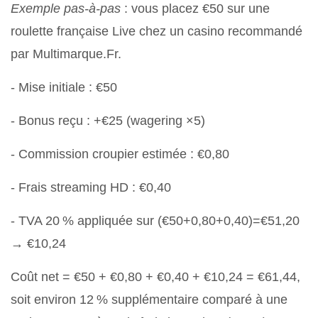
Exemple pas‑à‑pas
: vous placez €50 sur une
roulette française Live chez un casino recommandé
par Multimarque.Fr.
‑ Mise initiale : €50
‑ Bonus reçu : +€25 (wagering ×5)
‑ Commission croupier estimée : €0,80
‑ Frais streaming HD : €0,40
‑ TVA 20 % appliquée sur (€50+0,80+0,40)=€51,20
→ €10,24
Coût net = €50 + €0,80 + €0,40 + €10,24 = €61,44,
soit environ 12 % supplémentaire comparé à une