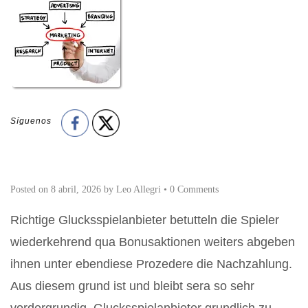
Síguenos
Posted on
8 abril, 2026
by
Leo Allegri
•
0 Comments
Richtige Glucksspielanbieter betutteln die Spieler
wiederkehrend qua Bonusaktionen weiters abgeben
ihnen unter ebendiese Prozedere die Nachzahlung.
Aus diesem grund ist und bleibt sera so sehr