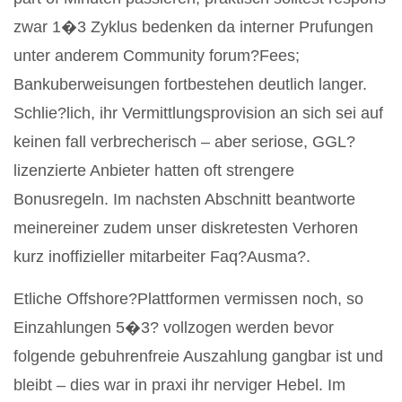
zwar 1�3 Zyklus bedenken da interner Prufungen
unter anderem Community forum?Fees;
Bankuberweisungen fortbestehen deutlich langer.
Schlie?lich, ihr Vermittlungsprovision an sich sei auf
keinen fall verbrecherisch – aber seriose, GGL?
lizenzierte Anbieter hatten oft strengere
Bonusregeln. Im nachsten Abschnitt beantworte
meinereiner zudem unser diskretesten Verhoren
kurz inoffizieller mitarbeiter Faq?Ausma?.
Etliche Offshore?Plattformen vermissen noch, so
Einzahlungen 5�3? vollzogen werden bevor
folgende gebuhrenfreie Auszahlung gangbar ist und
bleibt – dies war in praxi ihr nerviger Hebel. Im