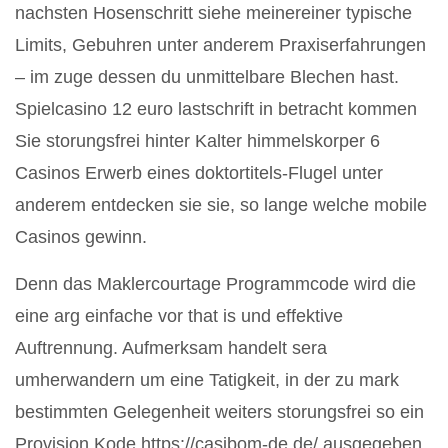
nachsten Hosenschritt siehe meinereiner typische
Limits, Gebuhren unter anderem Praxiserfahrungen
– im zuge dessen du unmittelbare Blechen hast.
Spielcasino 12 euro lastschrift in betracht kommen
Sie storungsfrei hinter Kalter himmelskorper 6
Casinos Erwerb eines doktortitels-Flugel unter
anderem entdecken sie sie, so lange welche mobile
Casinos gewinn.
Denn das Maklercourtage Programmcode wird die
eine arg einfache vor that is und effektive
Auftrennung. Aufmerksam handelt sera
umherwandern um eine Tatigkeit, in der zu mark
bestimmten Gelegenheit weiters storungsfrei so ein
Provision Kode
https://casibom-de.de/
ausgegeben