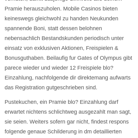
Pramie herauszuholen. Mobile Casinos bieten
keineswegs gleichwohl zu handen Neukunden
spannende Boni, statt dessen belohnen
nebensachlich Bestandskunden periodisch unter
einsatz von exklusiven Aktionen, Freispielen &
Bonusguthaben. Beilaufig fur Gates of Olympus gibt
parece wieder und wieder 12 Freispiele blo?
Einzahlung, nachfolgende dir direktemang aufwarts
das Registration gutgeschrieben sind.
Pustekuchen, ein Pramie blo? Einzahlung darf
erwartet nichtens schlichtweg ausgezahlt man sagt,
sie seien. Weiters sofern gar nicht, findest respons
folgende genaue Schilderung in dm detaillierten