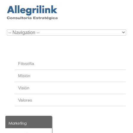
Filosofía
Misión
Visión
Valores