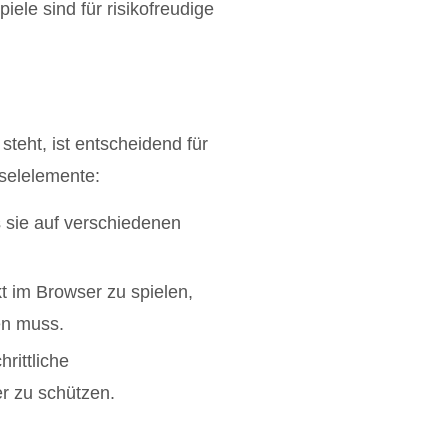
ele sind für risikofreudige
steht, ist entscheidend für
sselelemente:
s sie auf verschiedenen
t im Browser zu spielen,
en muss.
rittliche
r zu schützen.