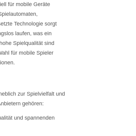
ell für mobile Geräte
 Spielautomaten,
etzte Technologie sorgt
gslos laufen, was ein
hohe Spielqualität sind
ahl für mobile Spieler
ionen.
blich zur Spielvielfalt und
Anbietern gehören:
ualität und spannenden