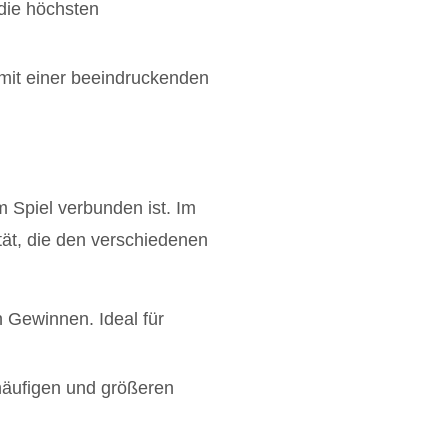
 die höchsten
it einer beeindruckenden
em Spiel verbunden ist. Im
ität, die den verschiedenen
n Gewinnen. Ideal für
äufigen und größeren