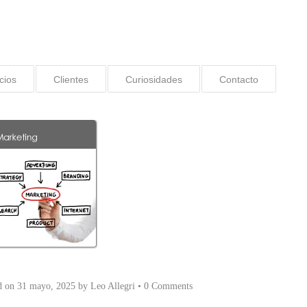
cios
Clientes
Curiosidades
Contacto
d on
31 mayo, 2025
by
Leo Allegri
•
0 Comments