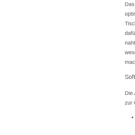
Das 
opti
Tisc
dafü
naht
wese
mac
Sof
Die 
zur 