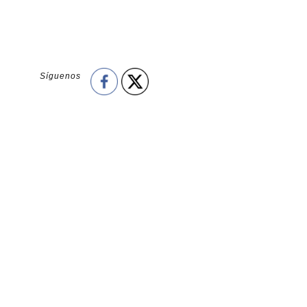
Síguenos