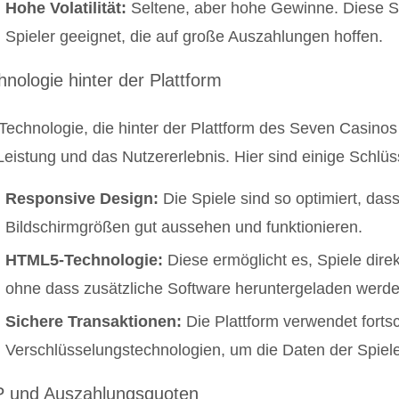
Hohe Volatilität:
Seltene, aber hohe Gewinne. Diese Spi
Spieler geeignet, die auf große Auszahlungen hoffen.
hnologie hinter der Plattform
Technologie, die hinter der Plattform des Seven Casinos 
Leistung und das Nutzererlebnis. Hier sind einige Schlü
Responsive Design:
Die Spiele sind so optimiert, das
Bildschirmgrößen gut aussehen und funktionieren.
HTML5-Technologie:
Diese ermöglicht es, Spiele direk
ohne dass zusätzliche Software heruntergeladen werd
Sichere Transaktionen:
Die Plattform verwendet fortsch
Verschlüsselungstechnologien, um die Daten der Spiele
 und Auszahlungsquoten