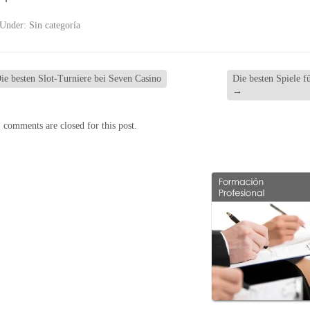
 Under:
Sin categoría
e besten Slot-Turniere bei Seven Casino
Die besten Spiele 
→
 comments are closed for this post.