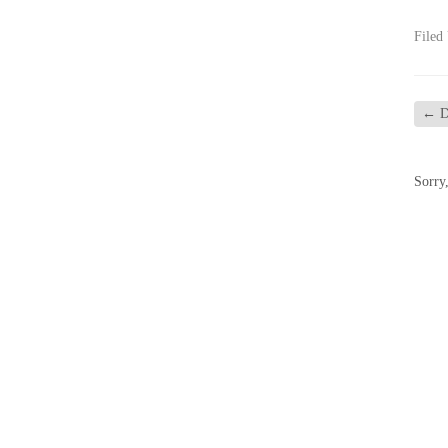
Filed
←
Di
Sorry,