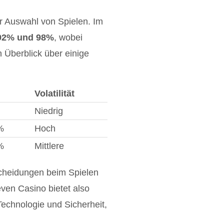
er Auswahl von Spielen. Im
92% und 98%
, wobei
n Überblick über einige
Volatilität
Niedrig
%
Hoch
%
Mittlere
scheidungen beim Spielen
ven Casino bietet also
Technologie und Sicherheit,