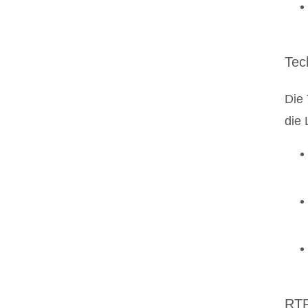
Tec
Die 
die 
RTP