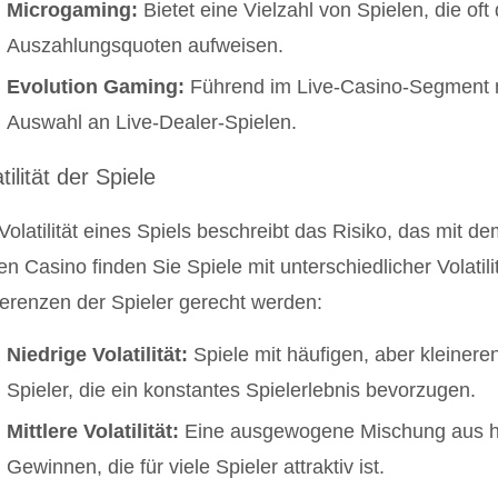
Microgaming:
Bietet eine Vielzahl von Spielen, die oft
Auszahlungsquoten aufweisen.
Evolution Gaming:
Führend im Live-Casino-Segment m
Auswahl an Live-Dealer-Spielen.
tilität der Spiele
Volatilität eines Spiels beschreibt das Risiko, das mit d
n Casino finden Sie Spiele mit unterschiedlicher Volatil
erenzen der Spieler gerecht werden:
Niedrige Volatilität:
Spiele mit häufigen, aber kleinere
Spieler, die ein konstantes Spielerlebnis bevorzugen.
Mittlere Volatilität:
Eine ausgewogene Mischung aus h
Gewinnen, die für viele Spieler attraktiv ist.