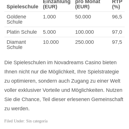
Einzahlung
pro Monat
RTP
Spieleschule
(EUR)
(EUR)
(%)
Goldene
1.000
50.000
96,5
Schule
Platin Schule
5.000
100.000
97,0
Diamant
10.000
250.000
97,5
Schule
Die Spieleschulen im Novadreams Casino bieten
Ihnen nicht nur die Möglichkeit, Ihre Spielstrategie
zu optimieren, sondern auch Zugang zu einer Welt
voller exklusiver Vorteile und Möglichkeiten. Nutzen
Sie die Chance, Teil dieser erlesenen Gemeinschaft
zu werden.
Filed Under:
Sin categoría