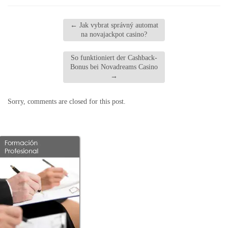
←
Jak vybrat správný automat
na novajackpot casino?
So funktioniert der Cashback-
Bonus bei Novadreams Casino
→
Sorry, comments are closed for this post.