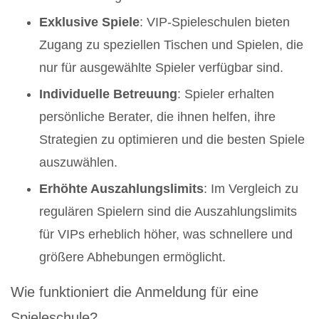
Exklusive Spiele
: VIP-Spieleschulen bieten
Zugang zu speziellen Tischen und Spielen, die
nur für ausgewählte Spieler verfügbar sind.
Individuelle Betreuung
: Spieler erhalten
persönliche Berater, die ihnen helfen, ihre
Strategien zu optimieren und die besten Spiele
auszuwählen.
Erhöhte Auszahlungslimits
: Im Vergleich zu
regulären Spielern sind die Auszahlungslimits
für VIPs erheblich höher, was schnellere und
größere Abhebungen ermöglicht.
Wie funktioniert die Anmeldung für eine
Spieleschule?