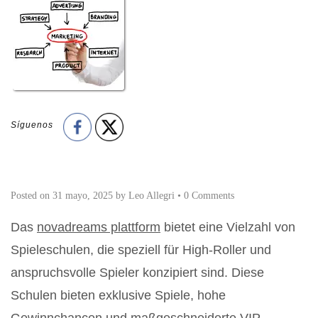
Síguenos
Posted on
31 mayo, 2025
by
Leo Allegri
•
0 Comments
Das
novadreams plattform
bietet eine Vielzahl von
Spieleschulen, die speziell für High-Roller und
anspruchsvolle Spieler konzipiert sind. Diese
Schulen bieten exklusive Spiele, hohe