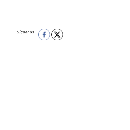
Síguenos