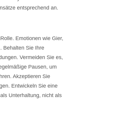
Einsätze entsprechend an.
Rolle. Emotionen wie Gier,
 Behalten Sie Ihre
idungen. Vermeiden Sie es,
 regelmäßige Pausen, um
ren. Akzeptieren Sie
igen. Entwickeln Sie eine
ls Unterhaltung, nicht als