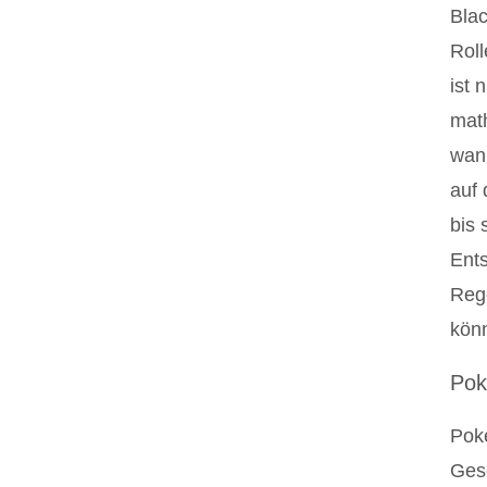
Blac
Roll
ist 
math
wann
auf 
bis 
Ents
Rege
kön
Pok
Poke
Gesc