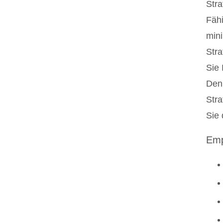
Stra
Fähi
mini
Stra
Sie 
Denk
Stra
Sie 
Emp