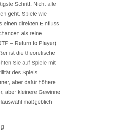
igste Schritt. Nicht alle
en geht. Spiele wie
 einen direkten Einfluss
chancen als reine
TP – Return to Player)
er ist die theoretische
hten Sie auf Spiele mit
ität des Spiels
tener, aber dafür höhere
er, aber kleinere Gewinne
pielauswahl maßgeblich
ng