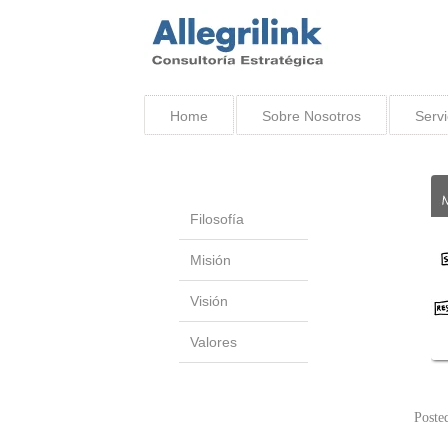
Home
Sobre Nosotros
Servi
Filosofía
Misión
Visión
Valores
Poste