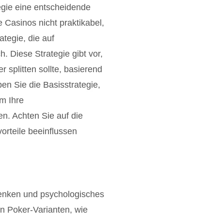
tegie eine entscheidende
 Casinos nicht praktikabel,
ategie, die auf
. Diese Strategie gibt vor,
 splitten sollte, basierend
en Sie die Basisstrategie,
um Ihre
n. Achten Sie auf die
orteile beeinflussen
 Denken und psychologisches
n Poker-Varianten, wie