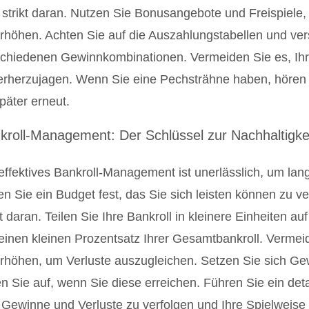
 strikt daran. Nutzen Sie Bonusangebote und Freispiel
rhöhen. Achten Sie auf die Auszahlungstabellen und ver
chiedenen Gewinnkombinationen. Vermeiden Sie es, Ihr
erherzujagen. Wenn Sie eine Pechsträhne haben, hören 
päter erneut.
kroll-Management: Der Schlüssel zur Nachhaltigke
effektives Bankroll-Management ist unerlässlich, um langfr
n Sie ein Budget fest, das Sie sich leisten können zu ver
kt daran. Teilen Sie Ihre Bankroll in kleinere Einheiten au
einen kleinen Prozentsatz Ihrer Gesamtbankroll. Vermeid
rhöhen, um Verluste auszugleichen. Setzen Sie sich Gew
n Sie auf, wenn Sie diese erreichen. Führen Sie ein detai
 Gewinne und Verluste zu verfolgen und Ihre Spielweise