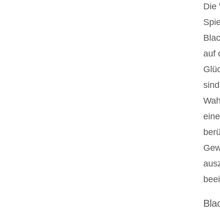
Die 
Spie
Blac
auf 
Glüc
sind
Wahr
eine
berü
Gewi
ausz
beei
Bla