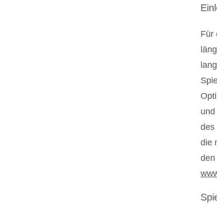
Ein
Für 
läng
lang
Spie
Opti
und 
des 
die 
den 
www
Spi