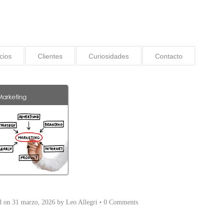
cios
Clientes
Curiosidades
Contacto
d on
31 marzo, 2026
by
Leo Allegri
•
0 Comments