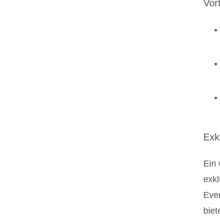
Vor
Exk
Ein 
exkl
Even
biet