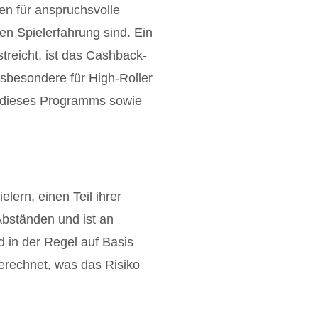
en für anspruchsvolle
en Spielerfahrung sind. Ein
streicht, ist das Cashback-
nsbesondere für High-Roller
e dieses Programms sowie
ern, einen Teil ihrer
Abständen und ist an
 in der Regel auf Basis
berechnet, was das Risiko