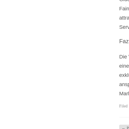
Fair
attr
Serv
Fazi
Die 
eine
exkl
ansp
Mark
Filed
←
Po