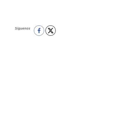
Síguenos