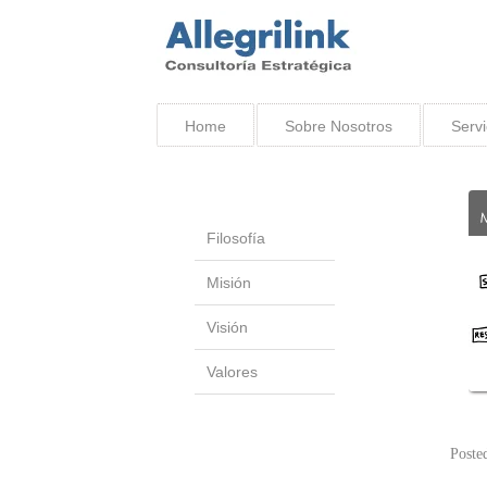
Home
Sobre Nosotros
Servi
Filosofía
Misión
Visión
Valores
Poste