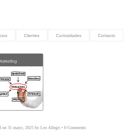
cios
Clientes
Curiosidades
Contacto
d on
31 mayo, 2025
by
Leo Allegri
•
0 Comments