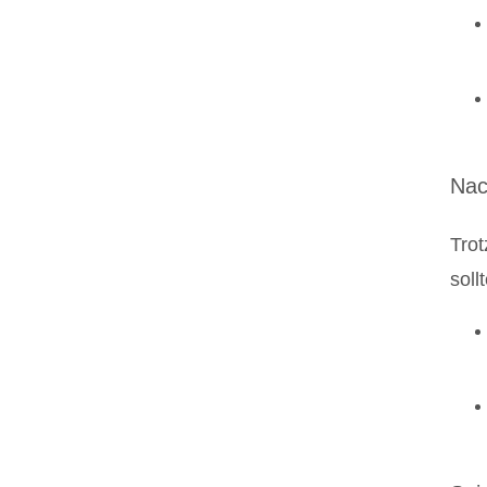
Nac
Trot
soll