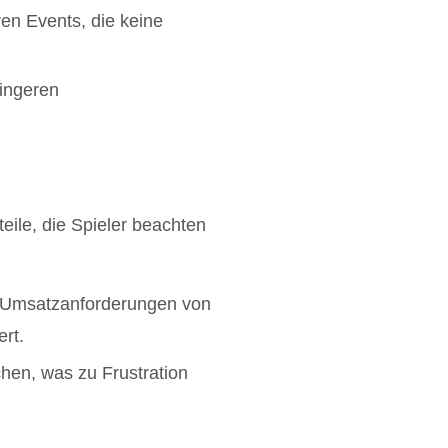
n Events, die keine
ringeren
teile, die Spieler beachten
 Umsatzanforderungen von
rt.
chen, was zu Frustration