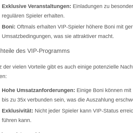
Exklusive Veranstaltungen:
Einladungen zu besondere
regulären Spieler erhalten.
Boni:
Oftmals erhalten VIP-Spieler höhere Boni mit ge
Umsatzbedingungen, was sie attraktiver macht.
hteile des VIP-Programms
z der vielen Vorteile gibt es auch einige potenzielle Nach
ten:
Hohe Umsatzanforderungen:
Einige Boni können mit
bis zu 35x verbunden sein, was die Auszahlung erschwe
Exklusivität:
Nicht jeder Spieler kann VIP-Status errei
führen kann.