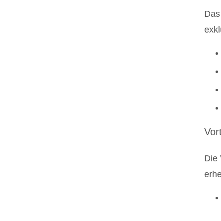
Das 
exkl
Vor
Die 
erhe