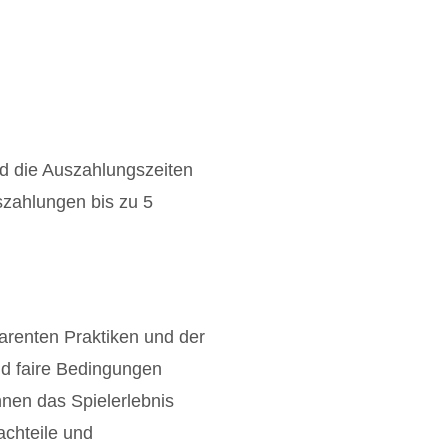
d die Auszahlungszeiten
szahlungen bis zu 5
arenten Praktiken und der
nd faire Bedingungen
nnen das Spielerlebnis
achteile und