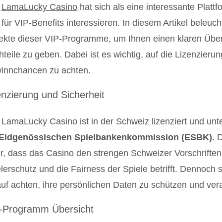
s
LamaLucky Casino
hat sich als eine interessante Plattfo
 für VIP-Benefits interessieren. In diesem Artikel beleuc
kte dieser VIP-Programme, um Ihnen einen klaren Überb
teile zu geben. Dabei ist es wichtig, auf die Lizenzierun
innchancen zu achten.
enzierung und Sicherheit
LamaLucky Casino ist in der Schweiz lizenziert und unt
Eidgenössischen Spielbankenkommission (ESBK)
. 
r, dass das Casino den strengen Schweizer Vorschriften
lerschutz und die Fairness der Spiele betrifft. Dennoch 
uf achten, ihre persönlichen Daten zu schützen und vera
-Programm Übersicht