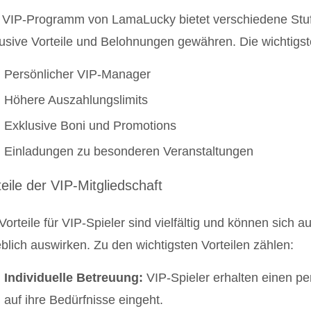
VIP-Programm von LamaLucky bietet verschiedene Stufe
usive Vorteile und Belohnungen gewähren. Die wichtigst
Persönlicher VIP-Manager
Höhere Auszahlungslimits
Exklusive Boni und Promotions
Einladungen zu besonderen Veranstaltungen
teile der VIP-Mitgliedschaft
Vorteile für VIP-Spieler sind vielfältig und können sich a
blich auswirken. Zu den wichtigsten Vorteilen zählen:
Individuelle Betreuung:
VIP-Spieler erhalten einen pe
auf ihre Bedürfnisse eingeht.