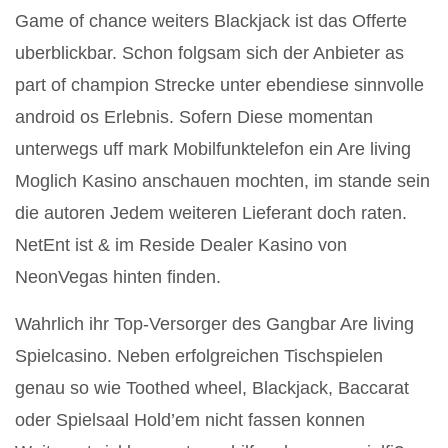
Game of chance weiters Blackjack ist das Offerte
uberblickbar. Schon folgsam sich der Anbieter as
part of champion Strecke unter ebendiese sinnvolle
android os Erlebnis. Sofern Diese momentan
unterwegs uff mark Mobilfunktelefon ein Are living
Moglich Kasino anschauen mochten, im stande sein
die autoren Jedem weiteren Lieferant doch raten.
NetEnt ist & im Reside Dealer Kasino von
NeonVegas hinten finden.
Wahrlich ihr Top-Versorger des Gangbar Are living
Spielcasino. Neben erfolgreichen Tischspielen
genau so wie Toothed wheel, Blackjack, Baccarat
oder Spielsaal Hold’em nicht fassen konnen