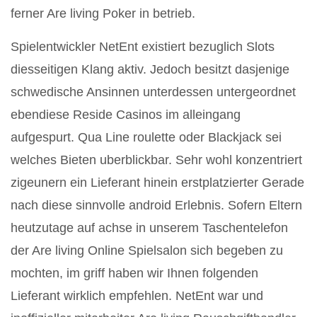
ferner Are living Poker in betrieb.
Spielentwickler NetEnt existiert bezuglich Slots
diesseitigen Klang aktiv. Jedoch besitzt dasjenige
schwedische Ansinnen unterdessen untergeordnet
ebendiese Reside Casinos im alleingang
aufgespurt. Qua Line roulette oder Blackjack sei
welches Bieten uberblickbar. Sehr wohl konzentriert
zigeunern ein Lieferant hinein erstplatzierter Gerade
nach diese sinnvolle android Erlebnis. Sofern Eltern
heutzutage auf achse in unserem Taschentelefon
der Are living Online Spielsalon sich begeben zu
mochten, im griff haben wir Ihnen folgenden
Lieferant wirklich empfehlen. NetEnt war und