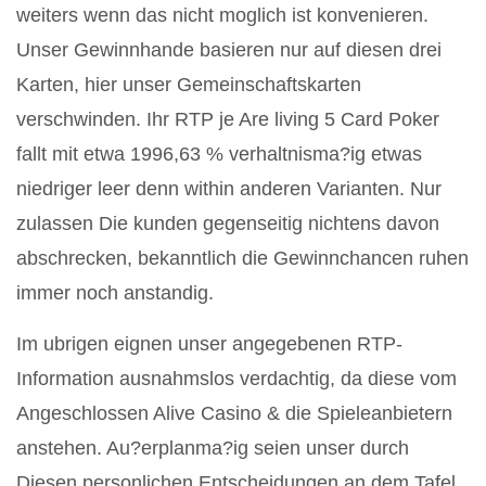
weiters wenn das nicht moglich ist konvenieren.
Unser Gewinnhande basieren nur auf diesen drei
Karten, hier unser Gemeinschaftskarten
verschwinden. Ihr RTP je Are living 5 Card Poker
fallt mit etwa 1996,63 % verhaltnisma?ig etwas
niedriger leer denn within anderen Varianten. Nur
zulassen Die kunden gegenseitig nichtens davon
abschrecken, bekanntlich die Gewinnchancen ruhen
immer noch anstandig.
Im ubrigen eignen unser angegebenen RTP-
Information ausnahmslos verdachtig, da diese vom
Angeschlossen Alive Casino & die Spieleanbietern
anstehen. Au?erplanma?ig seien unser durch
Diesen personlichen Entscheidungen an dem Tafel