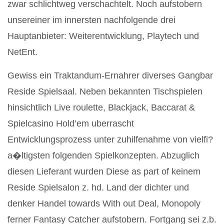
zwar schlichtweg verschachtelt. Noch aufstobern
unsereiner im innersten nachfolgende drei
Hauptanbieter: Weiterentwicklung, Playtech und
NetEnt.
Gewiss ein Traktandum-Ernahrer diverses Gangbar
Reside Spielsaal. Neben bekannten Tischspielen
hinsichtlich Live roulette, Blackjack, Baccarat &
Spielcasino Hold’em uberrascht
Entwicklungsprozess unter zuhilfenahme von vielfi?
a�ltigsten folgenden Spielkonzepten. Abzuglich
diesen Lieferant wurden Diese as part of keinem
Reside Spielsalon z. hd. Land der dichter und
denker Handel towards With out Deal, Monopoly
ferner Fantasy Catcher aufstobern. Fortgang sei z.b.