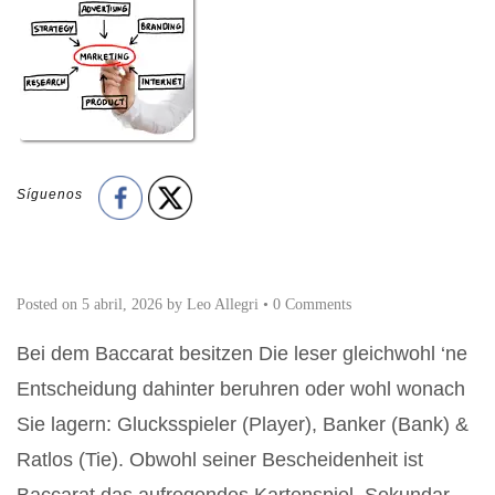
Síguenos
Posted on
5 abril, 2026
by
Leo Allegri
•
0 Comments
Bei dem Baccarat besitzen Die leser gleichwohl ‘ne
Entscheidung dahinter beruhren oder wohl wonach
Sie lagern: Glucksspieler (Player), Banker (Bank) &
Ratlos (Tie). Obwohl seiner Bescheidenheit ist