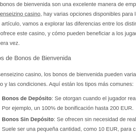
bonos de bienvenida son una excelente manera de empe
enseizino casino
, hay varias opciones disponibles para
 artículo, vamos a explorar las diferencias entre los dis
ofrece este casino, y cómo pueden beneficiar a los juga
era vez.
os de Bonos de Bienvenida
enseizino casino, los bonos de bienvenida pueden variar
o y las condiciones. Aquí están los tipos más comunes:
Bonos de Depósito
: Se otorgan cuando el jugador rea
Por ejemplo, un 100% de bonificación hasta 200 EUR.
Bonos Sin Depósito
: Se ofrecen sin necesidad de real
Suele ser una pequeña cantidad, como 10 EUR, para c