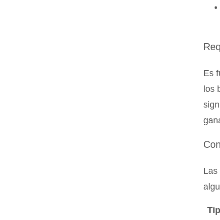
Req
Es f
los 
sign
gan
Con
Las 
algu
Ti