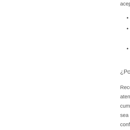
acep
¿Po
Reco
aten
cum
sea 
conf