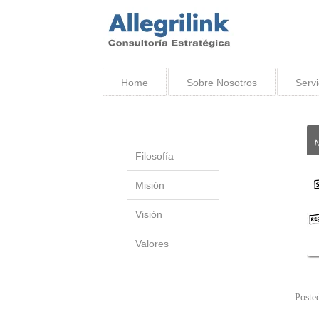
Home
Sobre Nosotros
Servi
Filosofía
Misión
Visión
Valores
Poste