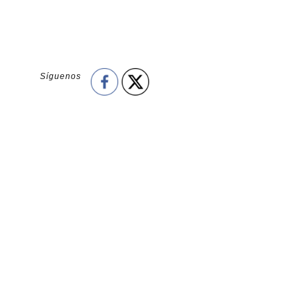
Síguenos