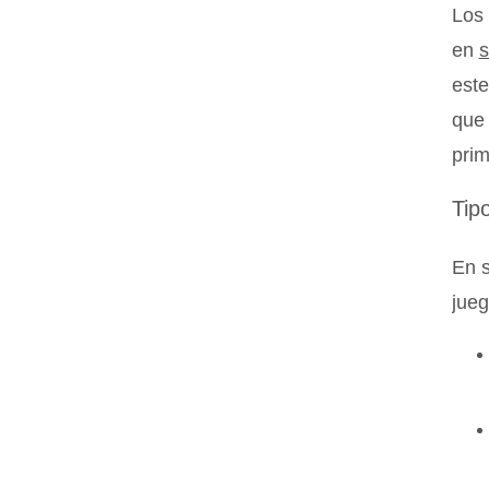
Los 
en
s
este
que 
prim
Tip
En s
jueg