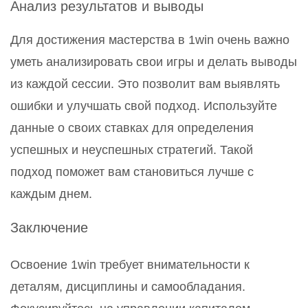
Анализ результатов и выводы
Для достижения мастерства в 1win очень важно
уметь анализировать свои игры и делать выводы
из каждой сессии. Это позволит вам выявлять
ошибки и улучшать свой подход. Используйте
данные о своих ставках для определения
успешных и неуспешных стратегий. Такой
подход поможет вам становиться лучше с
каждым днем.
Заключение
Освоение 1win требует внимательности к
деталям, дисциплины и самообладания.