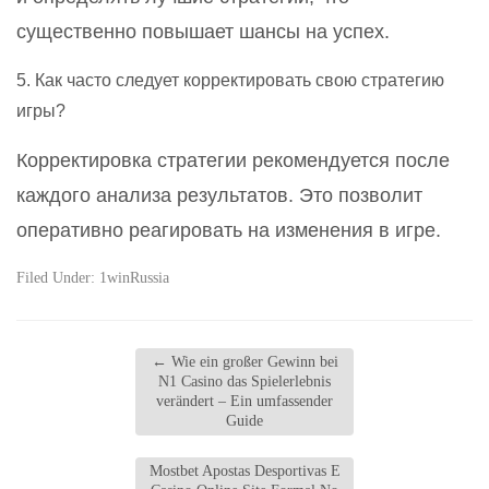
существенно повышает шансы на успех.
5. Как часто следует корректировать свою стратегию
игры?
Корректировка стратегии рекомендуется после
каждого анализа результатов. Это позволит
оперативно реагировать на изменения в игре.
Filed Under:
1winRussia
←
Wie ein großer Gewinn bei
N1 Casino das Spielerlebnis
verändert – Ein umfassender
Guide
Mostbet Apostas Desportivas E