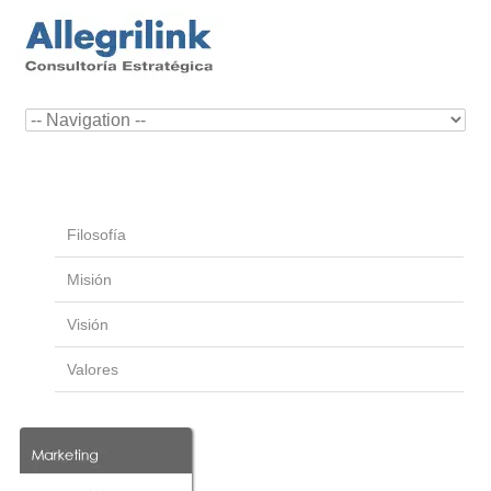
Filosofía
Misión
Visión
Valores