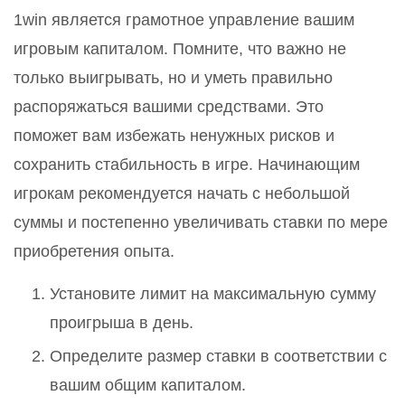
1win является грамотное управление вашим
игровым капиталом. Помните, что важно не
только выигрывать, но и уметь правильно
распоряжаться вашими средствами. Это
поможет вам избежать ненужных рисков и
сохранить стабильность в игре. Начинающим
игрокам рекомендуется начать с небольшой
суммы и постепенно увеличивать ставки по мере
приобретения опыта.
Установите лимит на максимальную сумму
проигрыша в день.
Определите размер ставки в соответствии с
вашим общим капиталом.