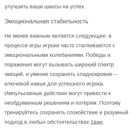
улучшить ваши шансы на успех.
Эмоциональная стабильность
Не менее важным является следующее: в
процессе игры игроки часто сталкиваются с
эмоциональными колебаниями. Победы и
поражения могут вызывать широкий спектр
эмоций, и умение сохранять хладнокровие –
ключевой навык для успешного игрока.
Импульсивные действия могут привести к
необдуманным решениям и потерям. Поэтому
тренируйтесь сохранять спокойствие и разумный
подход в любых обстоятельствах
1вин
.