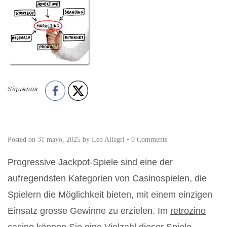
Síguenos
Posted on
31 mayo, 2025
by
Leo Allegri
•
0 Comments
Progressive Jackpot-Spiele sind eine der
aufregendsten Kategorien von Casinospielen, die
Spielern die Möglichkeit bieten, mit einem einzigen
Einsatz grosse Gewinne zu erzielen. Im
retrozino