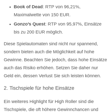
Book of Dead
: RTP von 96,21%,
Maximalwette von 150 EUR.
Gonzo’s Quest
: RTP von 95,97%, Einsätze
bis zu 200 EUR möglich.
Diese Spielautomaten sind nicht nur spannend,
sondern bieten auch die Möglichkeit auf hohe
Gewinne. Beachten Sie jedoch, dass hohe Einsätze
auch das Risiko erhöhen. Setzen Sie daher nur
Geld ein, dessen Verlust Sie sich leisten können.
2. Tischspiele für hohe Einsätze
Ein weiteres Highlight für High Roller sind die
Tischspiele, die oft höhere Gewinnchancen und