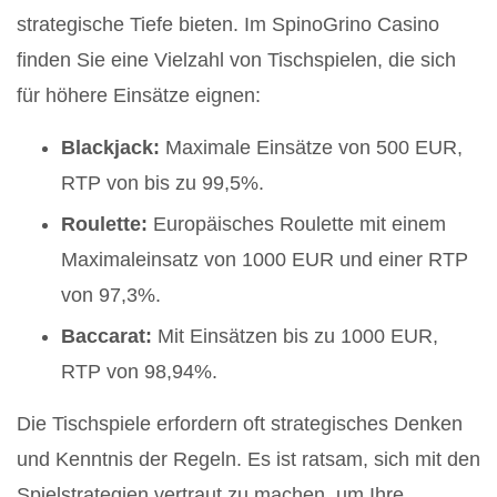
strategische Tiefe bieten. Im SpinoGrino Casino
finden Sie eine Vielzahl von Tischspielen, die sich
für höhere Einsätze eignen:
Blackjack:
Maximale Einsätze von 500 EUR,
RTP von bis zu 99,5%.
Roulette:
Europäisches Roulette mit einem
Maximaleinsatz von 1000 EUR und einer RTP
von 97,3%.
Baccarat:
Mit Einsätzen bis zu 1000 EUR,
RTP von 98,94%.
Die Tischspiele erfordern oft strategisches Denken
und Kenntnis der Regeln. Es ist ratsam, sich mit den
Spielstrategien vertraut zu machen, um Ihre