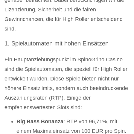
genauer betrachten. Dabei berücksichtigen wir die
Lizenzierung, Sicherheit und die fairen
Gewinnchancen, die für High Roller entscheidend
sind.
1. Spielautomaten mit hohen Einsätzen
Ein Hauptanziehungspunkt im SpinoGrino Casino
sind die Spielautomaten, die speziell für High Roller
entwickelt wurden. Diese Spiele bieten nicht nur
höhere Einsatzlimits, sondern auch beeindruckende
Auszahlungsraten (RTP). Einige der
empfehlenswertesten Slots sind:
Big Bass Bonanza
: RTP von 96,71%, mit
einem Maximaleinsatz von 100 EUR pro Spin.