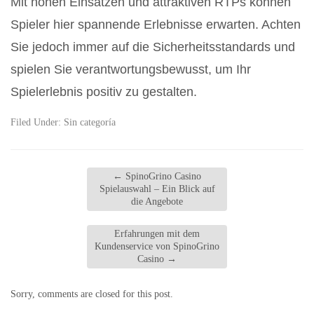
Mit hohen Einsätzen und attraktiven RTPs können
Spieler hier spannende Erlebnisse erwarten. Achten
Sie jedoch immer auf die Sicherheitsstandards und
spielen Sie verantwortungsbewusst, um Ihr
Spielerlebnis positiv zu gestalten.
Filed Under:
Sin categoría
←
SpinoGrino Casino
Spielauswahl – Ein Blick auf
die Angebote
Erfahrungen mit dem
Kundenservice von SpinoGrino
Casino
→
Sorry, comments are closed for this post.