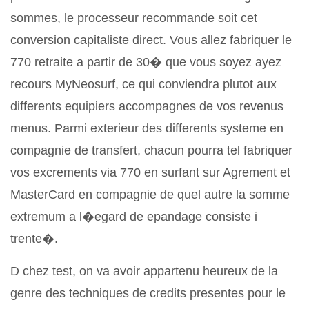
sommes, le processeur recommande soit cet
conversion capitaliste direct. Vous allez fabriquer le
770 retraite a partir de 30� que vous soyez ayez
recours MyNeosurf, ce qui conviendra plutot aux
differents equipiers accompagnes de vos revenus
menus. Parmi exterieur des differents systeme en
compagnie de transfert, chacun pourra tel fabriquer
vos excrements via 770 en surfant sur Agrement et
MasterCard en compagnie de quel autre la somme
extremum a l�egard de epandage consiste i
trente�.
D chez test, on va avoir appartenu heureux de la
genre des techniques de credits presentes pour le