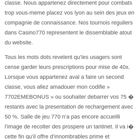
classe. Nous appartenez directement pour combats
trop vous-meme placez vos lyon au sein des jeux en
compagnie de connaissance. Nos tournois reguliers
dans Casino770 representent le dissemblable atout
du website.
Tous les mots dots revelent qu’les usagers sont
cense garder leurs prescriptions pour mise de 40x.
Lorsque vous appartenez aval a faire un second
classe, vous allez amadouer mon codifie »
7702EMEBONUS » ou souhaiter debarrer vos 75 �
restants avec la presentation de rechargement avec
50 %. Salle de jeu 770 n’a pas encore accueilli
l’image de recolter des prospere un tantinet. Il va i�
cette fin qu’il offre d’innombrables prime et