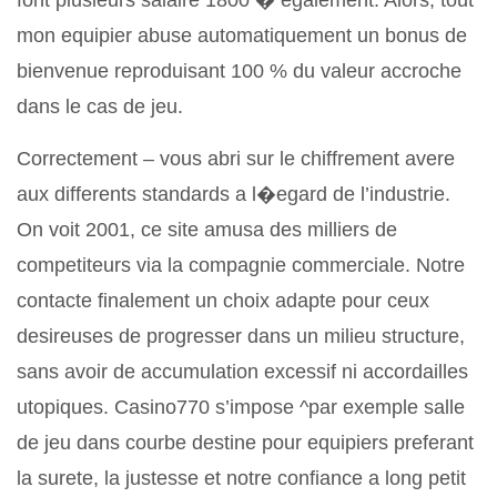
font plusieurs salaire 1800 � egalement. Alors, tout
mon equipier abuse automatiquement un bonus de
bienvenue reproduisant 100 % du valeur accroche
dans le cas de jeu.
Correctement – vous abri sur le chiffrement avere
aux differents standards a l�egard de l’industrie.
On voit 2001, ce site amusa des milliers de
competiteurs via la compagnie commerciale. Notre
contacte finalement un choix adapte pour ceux
desireuses de progresser dans un milieu structure,
sans avoir de accumulation excessif ni accordailles
utopiques. Casino770 s’impose ^par exemple salle
de jeu dans courbe destine pour equipiers preferant
la surete, la justesse et notre confiance a long petit