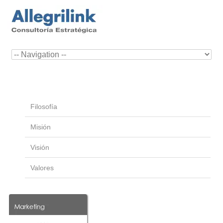
Filosofía
Misión
Visión
Valores