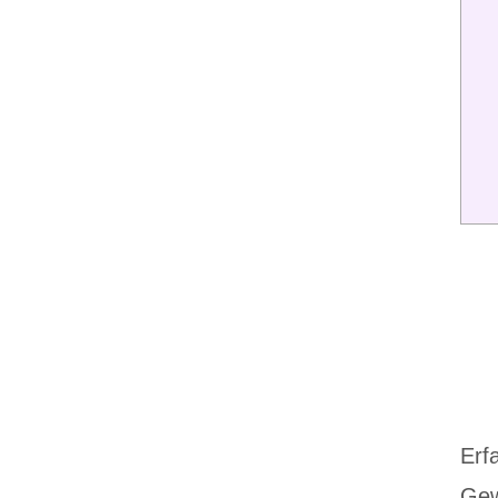
Erf
Gew