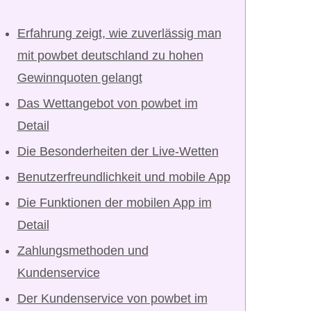
Erfahrung zeigt, wie zuverlässig man
mit powbet deutschland zu hohen
Gewinnquoten gelangt
Das Wettangebot von powbet im
Detail
Die Besonderheiten der Live-Wetten
Benutzerfreundlichkeit und mobile App
Die Funktionen der mobilen App im
Detail
Zahlungsmethoden und
Kundenservice
Der Kundenservice von powbet im