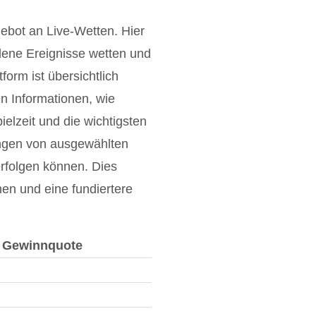
ebot an Live-Wetten. Hier
ene Ereignisse wetten und
form ist übersichtlich
gen Informationen, wie
ielzeit und die wichtigsten
gungen von ausgewählten
rfolgen können. Dies
en und eine fundiertere
 Gewinnquote