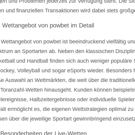
en und Problemen jederzeit zur Verfügung steht. Die Sic
n und finanziellen Transaktionen wird dabei stets großg
 Wettangebot von powbet im Detail
Wettangebot von powbet ist beeindruckend vielfältig und
trum an Sportarten ab. Neben den klassischen Disziplin
etball und Handball finden sich auch weniger populäre S
ockey, Volleyball und sogar eSports wieder. Besonders 
e Auswahl an Wettmärkten, die weit über die traditionel
Toranzahl-Wetten hinausgeht. Kunden können beispiels
lereignisse, Halbzeitergebnisse oder individuelle Spiele
falt ermöglicht es, die eigenen Wettstrategien optimal z
en über die jeweilige Sportart gewinnbringend einzuset
 Besonderheiten der Live-Wetten