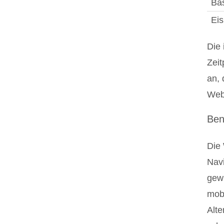
Bas
Ei
Die 
Zeit
an, 
Webs
Ben
Die 
Navi
gewü
mobi
Alte