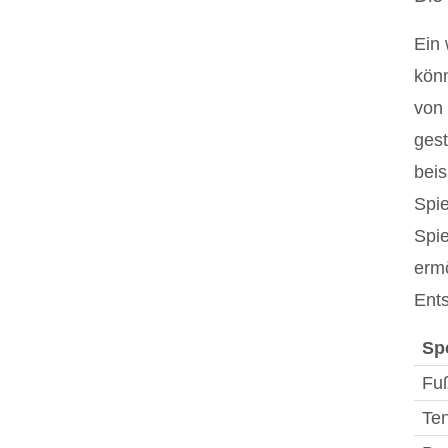
Ein 
könn
von 
gest
beis
Spie
Spie
ermö
Ent
Spo
Fuß
Ten