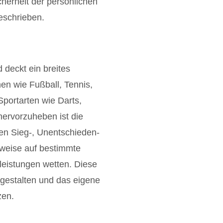
herheit der persönlichen
eschrieben.
 deckt ein breites
en wie Fußball, Tennis,
portarten wie Darts,
hervorzuheben ist die
len Sieg-, Unentschieden-
weise auf bestimmte
rleistungen wetten. Diese
u gestalten und das eigene
zen.