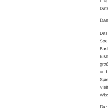
Frag
Date
Das
Das 
Spek
Bask
Eish
groß
und 
Spie
Viel
Wiss
Die