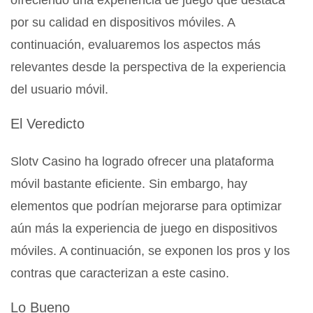
ofreciendo una experiencia de juego que destaca
por su calidad en dispositivos móviles. A
continuación, evaluaremos los aspectos más
relevantes desde la perspectiva de la experiencia
del usuario móvil.
El Veredicto
Slotv Casino ha logrado ofrecer una plataforma
móvil bastante eficiente. Sin embargo, hay
elementos que podrían mejorarse para optimizar
aún más la experiencia de juego en dispositivos
móviles. A continuación, se exponen los pros y los
contras que caracterizan a este casino.
Lo Bueno