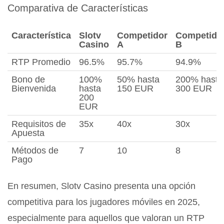
Comparativa de Características
Característica
Slotv
Competidor
Competido
Casino
A
B
RTP Promedio
96.5%
95.7%
94.9%
Bono de
100%
50% hasta
200% hasta
Bienvenida
hasta
150 EUR
300 EUR
200
EUR
Requisitos de
35x
40x
30x
Apuesta
Métodos de
7
10
8
Pago
En resumen, Slotv Casino presenta una opción
competitiva para los jugadores móviles en 2025,
especialmente para aquellos que valoran un RTP