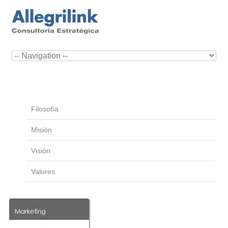
Filosofía
Misión
Visión
Valores