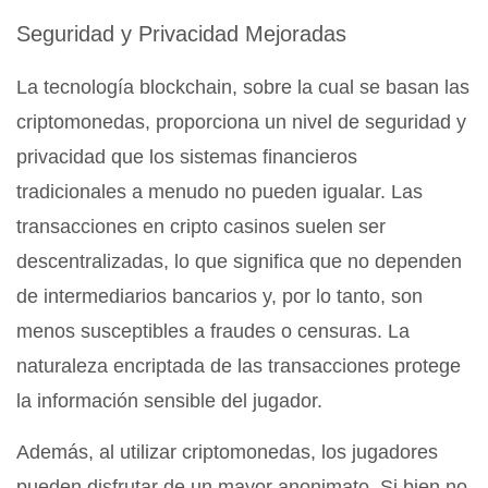
Seguridad y Privacidad Mejoradas
La tecnología blockchain, sobre la cual se basan las
criptomonedas, proporciona un nivel de seguridad y
privacidad que los sistemas financieros
tradicionales a menudo no pueden igualar. Las
transacciones en cripto casinos suelen ser
descentralizadas, lo que significa que no dependen
de intermediarios bancarios y, por lo tanto, son
menos susceptibles a fraudes o censuras. La
naturaleza encriptada de las transacciones protege
la información sensible del jugador.
Además, al utilizar criptomonedas, los jugadores
pueden disfrutar de un mayor anonimato. Si bien no