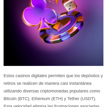
Estos casinos digitales permiten que los depósitos y
retiros se realicen de manera casi instantánea
utilizando diversas criptomonedas populares como
Bitcoin (BTC), Ethereum (ETH) y Tether (USDT).
Esta velocidad elimina las frustraciones asociadas