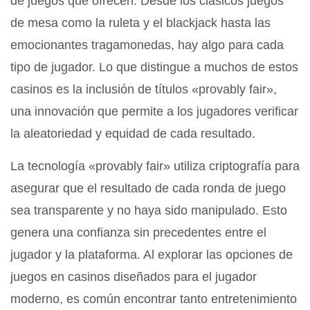
de juegos que ofrecen. Desde los clásicos juegos
de mesa como la ruleta y el blackjack hasta las
emocionantes tragamonedas, hay algo para cada
tipo de jugador. Lo que distingue a muchos de estos
casinos es la inclusión de títulos «provably fair»,
una innovación que permite a los jugadores verificar
la aleatoriedad y equidad de cada resultado.
La tecnología «provably fair» utiliza criptografía para
asegurar que el resultado de cada ronda de juego
sea transparente y no haya sido manipulado. Esto
genera una confianza sin precedentes entre el
jugador y la plataforma. Al explorar las opciones de
juegos en casinos diseñados para el jugador
moderno, es común encontrar tanto entretenimiento