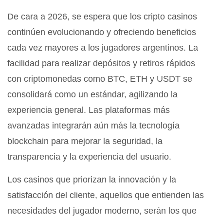
De cara a 2026, se espera que los cripto casinos
continúen evolucionando y ofreciendo beneficios
cada vez mayores a los jugadores argentinos. La
facilidad para realizar depósitos y retiros rápidos
con criptomonedas como BTC, ETH y USDT se
consolidará como un estándar, agilizando la
experiencia general. Las plataformas más
avanzadas integrarán aún más la tecnología
blockchain para mejorar la seguridad, la
transparencia y la experiencia del usuario.
Los casinos que priorizan la innovación y la
satisfacción del cliente, aquellos que entienden las
necesidades del jugador moderno, serán los que