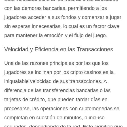
con las demoras bancarias, permitiendo a los
jugadores acceder a sus fondos y comenzar a jugar
sin esperas innecesarias, lo cual es un factor clave
para mantener la emoción y el flujo del juego.
Velocidad y Eficiencia en las Transacciones
Una de las razones principales por las que los
jugadores se inclinan por los cripto casinos es la
inigualable velocidad de sus transacciones. A
diferencia de las transferencias bancarias o las
tarjetas de crédito, que pueden tardar días en
procesarse, las operaciones con criptomonedas se
completan en cuestión de minutos, o incluso
segundos, dependiendo de la red. Esto significa que