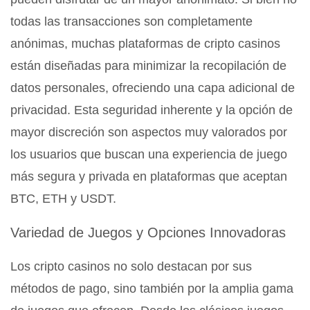
todas las transacciones son completamente
anónimas, muchas plataformas de cripto casinos
están diseñadas para minimizar la recopilación de
datos personales, ofreciendo una capa adicional de
privacidad. Esta seguridad inherente y la opción de
mayor discreción son aspectos muy valorados por
los usuarios que buscan una experiencia de juego
más segura y privada en plataformas que aceptan
BTC, ETH y USDT.
Variedad de Juegos y Opciones Innovadoras
Los cripto casinos no solo destacan por sus
métodos de pago, sino también por la amplia gama