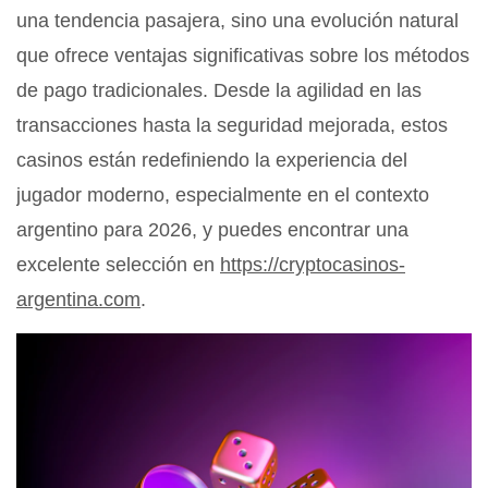
una tendencia pasajera, sino una evolución natural
que ofrece ventajas significativas sobre los métodos
de pago tradicionales. Desde la agilidad en las
transacciones hasta la seguridad mejorada, estos
casinos están redefiniendo la experiencia del
jugador moderno, especialmente en el contexto
argentino para 2026, y puedes encontrar una
excelente selección en
https://cryptocasinos-
argentina.com
.