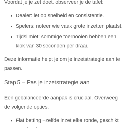
Voordat je je zet doet, observeer je de tafel:
Dealer: let op snelheid en consistentie.
Spelers: noteer wie vaak grote inzetten plaatst.
Tijdslimiet: sommige toernooien hebben een
klok van 30 seconden per draai.
Deze informatie helpt je om je inzetstrategie aan te
passen.
Stap 5 – Pas je inzetstrategie aan
Een gebalanceerde aanpak is cruciaal. Overweeg
de volgende opties:
Flat betting –zelfde inzet elke ronde, geschikt