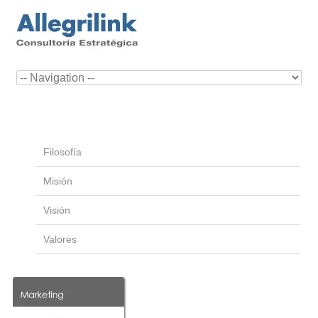
Filosofía
Misión
Visión
Valores