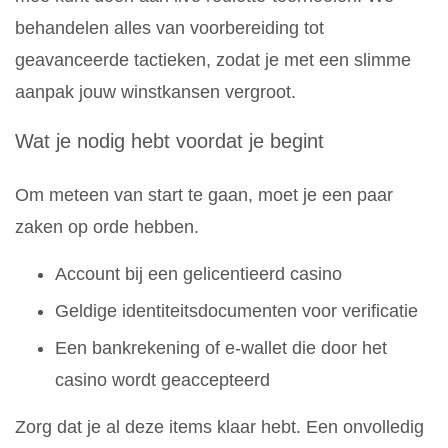
behandelen alles van voorbereiding tot
geavanceerde tactieken, zodat je met een slimme
aanpak jouw winstkansen vergroot.
Wat je nodig hebt voordat je begint
Om meteen van start te gaan, moet je een paar
zaken op orde hebben.
Account bij een gelicentieerd casino
Geldige identiteitsdocumenten voor verificatie
Een bankrekening of e‑wallet die door het
casino wordt geaccepteerd
Zorg dat je al deze items klaar hebt. Een onvolledig