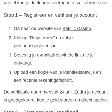
profiel kan je deelname vertragen of zelfs blokkeren.
Stap 1 – Registreer en verifieer je account
Ga naar de website van
Betclic Casino
.
Klik op “Registreren” en vul je
persoonsgegevens in.
Bevestig je e‑mailadres via de link die je
ontvangt.
Upload een kopie van je identiteitsbewijs en
een recente rekeningafschrift.
De verificatie duurt meestal 24 uur. Zodra je account
is goedgekeurd, kun je geld storten en direct spelen.