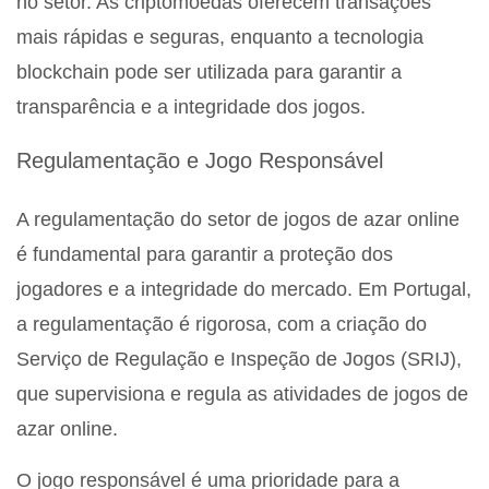
no setor. As criptomoedas oferecem transações
mais rápidas e seguras, enquanto a tecnologia
blockchain pode ser utilizada para garantir a
transparência e a integridade dos jogos.
Regulamentação e Jogo Responsável
A regulamentação do setor de jogos de azar online
é fundamental para garantir a proteção dos
jogadores e a integridade do mercado. Em Portugal,
a regulamentação é rigorosa, com a criação do
Serviço de Regulação e Inspeção de Jogos (SRIJ),
que supervisiona e regula as atividades de jogos de
azar online.
O jogo responsável é uma prioridade para a