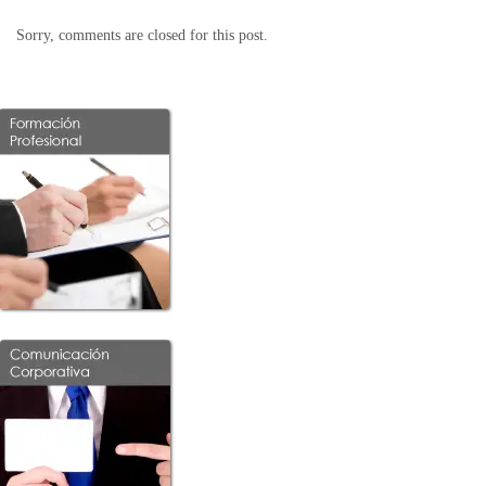
Sorry, comments are closed for this post.