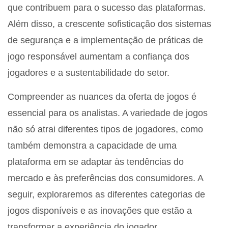
que contribuem para o sucesso das plataformas.
Além disso, a crescente sofisticação dos sistemas
de segurança e a implementação de práticas de
jogo responsável aumentam a confiança dos
jogadores e a sustentabilidade do setor.
Compreender as nuances da oferta de jogos é
essencial para os analistas. A variedade de jogos
não só atrai diferentes tipos de jogadores, como
também demonstra a capacidade de uma
plataforma em se adaptar às tendências do
mercado e às preferências dos consumidores. A
seguir, exploraremos as diferentes categorias de
jogos disponíveis e as inovações que estão a
transformar a experiência do jogador.