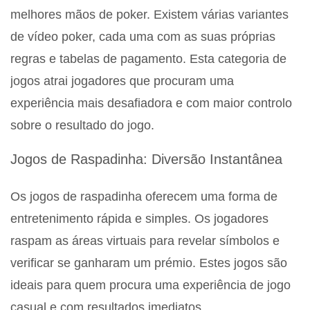
melhores mãos de poker. Existem várias variantes
de vídeo poker, cada uma com as suas próprias
regras e tabelas de pagamento. Esta categoria de
jogos atrai jogadores que procuram uma
experiência mais desafiadora e com maior controlo
sobre o resultado do jogo.
Jogos de Raspadinha: Diversão Instantânea
Os jogos de raspadinha oferecem uma forma de
entretenimento rápida e simples. Os jogadores
raspam as áreas virtuais para revelar símbolos e
verificar se ganharam um prémio. Estes jogos são
ideais para quem procura uma experiência de jogo
casual e com resultados imediatos.