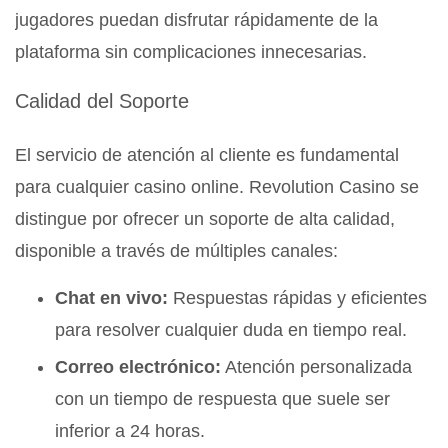
jugadores puedan disfrutar rápidamente de la
plataforma sin complicaciones innecesarias.
Calidad del Soporte
El servicio de atención al cliente es fundamental
para cualquier casino online. Revolution Casino se
distingue por ofrecer un soporte de alta calidad,
disponible a través de múltiples canales:
Chat en vivo:
Respuestas rápidas y eficientes
para resolver cualquier duda en tiempo real.
Correo electrónico:
Atención personalizada
con un tiempo de respuesta que suele ser
inferior a 24 horas.