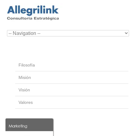
Filosofía
Misión
Visión
Valores