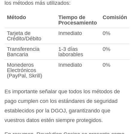
los métodos más utilizados:
Método
Tiempo de
Comisión
Procesamiento
Tarjeta de
Inmediato
0%
Crédito/Débito
Transferencia
1-3 días
0%
Bancaria
laborables
Monederos
Inmediato
0%
Electrónicos
(PayPal, Skrill)
Es importante señalar que todos los métodos de
pago cumplen con los estándares de seguridad
establecidos por la DGOJ, garantizando que
vuestros datos estén siempre protegidos.