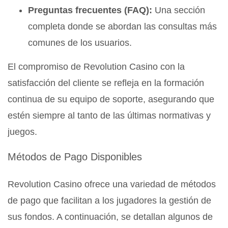
Preguntas frecuentes (FAQ):
Una sección
completa donde se abordan las consultas más
comunes de los usuarios.
El compromiso de Revolution Casino con la
satisfacción del cliente se refleja en la formación
continua de su equipo de soporte, asegurando que
estén siempre al tanto de las últimas normativas y
juegos.
Métodos de Pago Disponibles
Revolution Casino ofrece una variedad de métodos
de pago que facilitan a los jugadores la gestión de
sus fondos. A continuación, se detallan algunos de