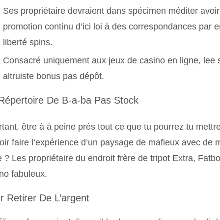
Ses propriétaire devraient dans spécimen méditer avoir
promotion continu d’ici loi à des correspondances par en
liberté spins.
Consacré uniquement aux jeux de casino en ligne, lee 
altruiste bonus pas dépôt.
Répertoire De B-a-ba Pas Stock
tant, être à à peine près tout ce que tu pourrez tu mettr
oir faire l’expérience d’un paysage de mafieux avec de 
e ? Les propriétaire du endroit frère de tripot Extra, Fat
no fabuleux.
r Retirer De L’argent