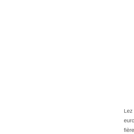
Lez 
euro
fièr