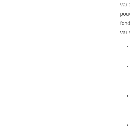
vari
pouv
fond
vari