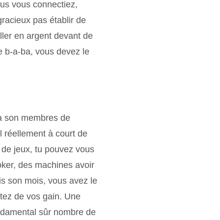
us vous connectiez,
racieux pas établir de
ller en argent devant de
le b-a-ba, vous devez le
n à son membres de
l réellement à court de
 de jeux, tu pouvez vous
poker, des machines avoir
is son mois, vous avez le
tez de vos gain. Une
ondamental sûr nombre de