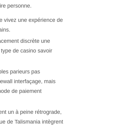
aire personne.
me vivez une expérience de
ains.
acement discrète une
 type de casino savoir
ples parieurs pas
ewall interfaçage, mais
s mode de paiement
nt un à peine rétrograde,
e de Talismania intègrent