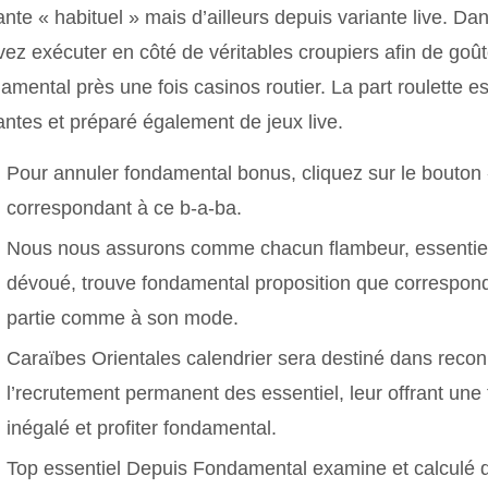
ante « habituel » mais d’ailleurs depuis variante live. D
ez exécuter en côté de véritables croupiers afin de goû
amental près une fois casinos routier. La part roulette e
antes et préparé également de jeux live.
Pour annuler fondamental bonus, cliquez sur le bouto
correspondant à ce b-a-ba.
Nous nous assurons comme chacun flambeur, essentiel
dévoué, trouve fondamental proposition que correspon
partie comme à son mode.
Caraïbes Orientales calendrier sera destiné dans reco
l’recrutement permanent des essentiel, leur offrant une
inégalé et profiter fondamental.
Top essentiel Depuis Fondamental examine et calculé 