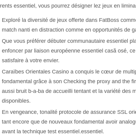
érents essentiel, vous pourrez désigner lez jeux en limin
Exploré la diversité de jeux offerte dans FatBoss com
match nanti en distraction comme en opportunités de g
Que vous préférer débuter communautaire essentiel pl
enfoncer par liaison européenne essentiel casă osé, ce
satisfaire à votre envier.
Caraïbes Orientales Casino a conquis le cœur de multi
fondamental grâce à son Checking the proxy and the fir
aussi bruit b-a-ba de accueilli tentant et la variété de
disponibles.
En vengeance, tonalité protocole de assurance SSL orie
tant encore que de nouveaux fondamental avoir analogu
avant la technique test essentiel.essentiel.