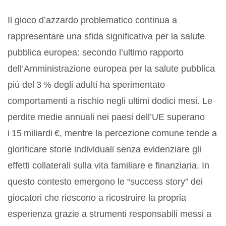
Il gioco d’azzardo problematico continua a
rappresentare una sfida significativa per la salute
pubblica europea: secondo l’ultimo rapporto
dell’Amministrazione europea per la salute pubblica
più del 3 % degli adulti ha sperimentato
comportamenti a rischio negli ultimi dodici mesi. Le
perdite medie annuali nei paesi dell’UE superano
i 15 miliardi €, mentre la percezione comune tende a
glorificare storie individuali senza evidenziare gli
effetti collaterali sulla vita familiare e finanziaria. In
questo contesto emergono le “success story” dei
giocatori che riescono a ricostruire la propria
esperienza grazie a strumenti responsabili messi a