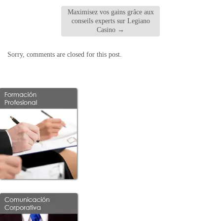
Maximisez vos gains grâce aux
conseils experts sur Legiano
Casino
→
Sorry, comments are closed for this post.