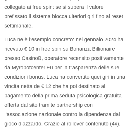
collegato ai free spin: se si supera il valore
prefissato il sistema blocca ulteriori giri fino al reset
settimanale.
Luca ne è l’esempio concreto: nel gennaio 2024 ha
ricevuto € 10 in free spin su Bonanza Billionaire
presso CasinoB, operatore recensito positivamente
da Myrobotcenter.Eu per la trasparenza delle sue
condizioni bonus. Luca ha convertito quei giri in una
vincita netta de € 12 che ha poi destinato al
pagamento della prima seduta psicologica gratuita
offerta dal sito tramite partnership con
l’associazione nazionale contro la dipendenza dal
gioco d’azzardo. Grazie al rollover contenuto (4x),