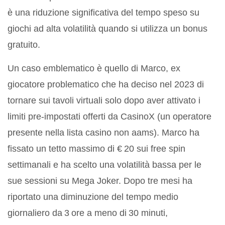
è una riduzione significativa del tempo speso su
giochi ad alta volatilità quando si utilizza un bonus
gratuito.
Un caso emblematico è quello di Marco, ex
giocatore problematico che ha deciso nel 2023 di
tornare sui tavoli virtuali solo dopo aver attivato i
limiti pre‑impostati offerti da CasinoX (un operatore
presente nella lista casino non aams). Marco ha
fissato un tetto massimo di € 20 sui free spin
settimanali e ha scelto una volatilità bassa per le
sue sessioni su Mega Joker. Dopo tre mesi ha
riportato una diminuzione del tempo medio
giornaliero da 3 ore a meno di 30 minuti,