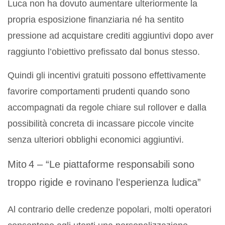
Luca non ha dovuto aumentare ulteriormente la
propria esposizione finanziaria né ha sentito
pressione ad acquistare crediti aggiuntivi dopo aver
raggiunto l’obiettivo prefissato dal bonus stesso.
Quindi gli incentivi gratuiti possono effettivamente
favorire comportamenti prudenti quando sono
accompagnati da regole chiare sul rollover e dalla
possibilità concreta di incassare piccole vincite
senza ulteriori obblighi economici aggiuntivi.
Mito 4 – “Le piattaforme responsabili sono
troppo rigide e rovinano l’esperienza ludica”
Al contrario delle credenze popolari, molti operatori