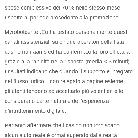
spese complessive del 70 % nello stesso mese
rispetto al periodo precedente alla promozione.
Myrobotcenter.Eu ha testato personalmente questi
canali assistenziali su cinque operatori della lista
casino non aams ed ha confermato la loro efficacia
grazie alla rapidità nella risposta (media < 3 minuti).
I risultati indicano che quando il supporto è integrato
nel flusso ludico—non relegato a pagine esterne—
gli utenti tendono ad accettarlo più volentieri e lo
considerano parte naturale dell’esperienza
d’intrattenimento digitale.
Pertanto affermare che i casinò non forniscano
alcun aiuto reale è ormai superato dalla realtà