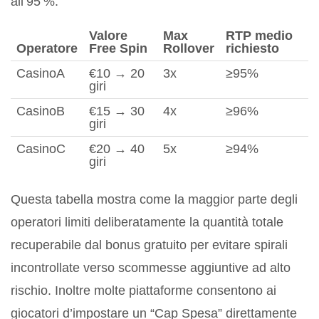
all’95 %.
Valore
Max
RTP medio
Operatore
Free Spin
Rollover
richiesto
CasinoA
€10 → 20
3x
≥95%
giri
CasinoB
€15 → 30
4x
≥96%
giri
CasinoC
€20 → 40
5x
≥94%
giri
Questa tabella mostra come la maggior parte degli
operatori limiti deliberatamente la quantità totale
recuperabile dal bonus gratuito per evitare spirali
incontrollate verso scommesse aggiuntive ad alto
rischio. Inoltre molte piattaforme consentono ai
giocatori d’impostare un “Cap Spesa” direttamente