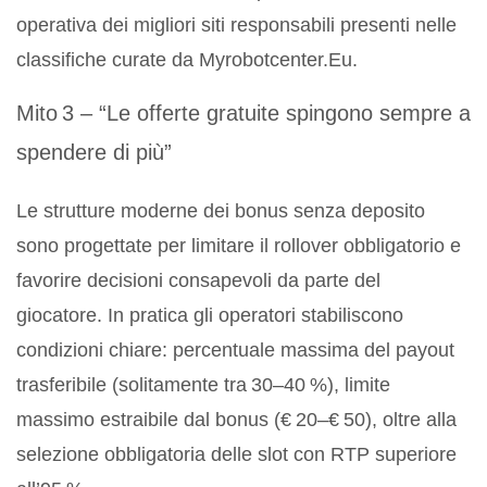
operativa dei migliori siti responsabili presenti nelle
classifiche curate da Myrobotcenter.Eu.
Mito 3 – “Le offerte gratuite spingono sempre a
spendere di più”
Le strutture moderne dei bonus senza deposito
sono progettate per limitare il rollover obbligatorio e
favorire decisioni consapevoli da parte del
giocatore. In pratica gli operatori stabiliscono
condizioni chiare: percentuale massima del payout
trasferibile (solitamente tra 30–40 %), limite
massimo estraibile dal bonus (€ 20–€ 50), oltre alla
selezione obbligatoria delle slot con RTP superiore