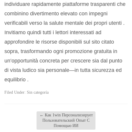
individuare rapidamente piattaforme trasparenti che
combinino divertimento elevato con impegni
verificabili verso la salute mentale dei propri utenti .
Invitiamo quindi tutti i lettori interessati ad
approfondire le risorse disponibili sul sito citato
sopra, trasformando ogni promozione gratuita in
un’opportunità concreta per crescere sia dal punto
di vista ludico sia personale—in tutta sicurezza ed
equilibrio .
Filed Under:
Sin categoría
←
Как 1win Персонализирует
Пользовательский Опыт С
Помощью ИИ