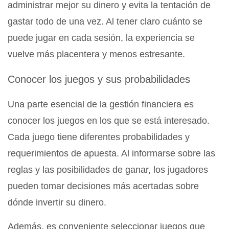
administrar mejor su dinero y evita la tentación de
gastar todo de una vez. Al tener claro cuánto se
puede jugar en cada sesión, la experiencia se
vuelve más placentera y menos estresante.
Conocer los juegos y sus probabilidades
Una parte esencial de la gestión financiera es
conocer los juegos en los que se está interesado.
Cada juego tiene diferentes probabilidades y
requerimientos de apuesta. Al informarse sobre las
reglas y las posibilidades de ganar, los jugadores
pueden tomar decisiones más acertadas sobre
dónde invertir su dinero.
Además, es conveniente seleccionar juegos que