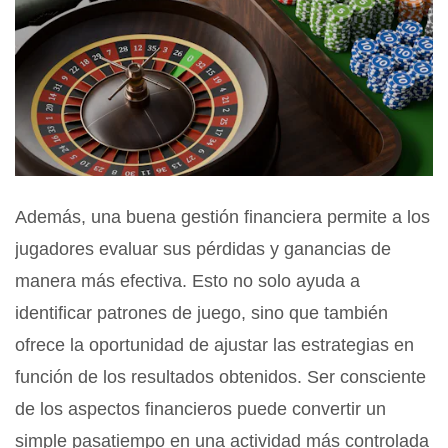
Además, una buena gestión financiera permite a los
jugadores evaluar sus pérdidas y ganancias de
manera más efectiva. Esto no solo ayuda a
identificar patrones de juego, sino que también
ofrece la oportunidad de ajustar las estrategias en
función de los resultados obtenidos. Ser consciente
de los aspectos financieros puede convertir un
simple pasatiempo en una actividad más controlada