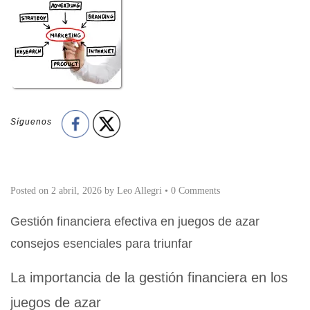
Síguenos
Posted on
2 abril, 2026
by
Leo Allegri
•
0 Comments
Gestión financiera efectiva en juegos de azar
consejos esenciales para triunfar
La importancia de la gestión financiera en los
juegos de azar