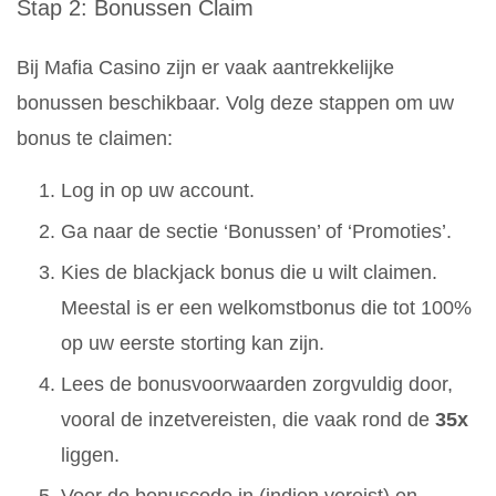
Stap 2: Bonussen Claim
Bij Mafia Casino zijn er vaak aantrekkelijke
bonussen beschikbaar. Volg deze stappen om uw
bonus te claimen:
Log in op uw account.
Ga naar de sectie ‘Bonussen’ of ‘Promoties’.
Kies de blackjack bonus die u wilt claimen.
Meestal is er een welkomstbonus die tot 100%
op uw eerste storting kan zijn.
Lees de bonusvoorwaarden zorgvuldig door,
vooral de inzetvereisten, die vaak rond de
35x
liggen.