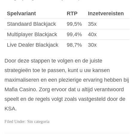
Spelvariant
RTP
Inzetvereisten
Standaard Blackjack
99,5%
35x
Multiplayer Blackjack
99,4%
40x
Live Dealer Blackjack
98,7%
30x
Door deze stappen te volgen en de juiste
strategieën toe te passen, kunt u uw kansen
maximaliseren en een plezierige ervaring hebben bij
Mafia Casino. Zorg ervoor dat u altijd verantwoord
speelt en de regels volgt zoals vastgesteld door de
KSA.
Filed Under:
Sin categoría