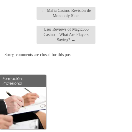
←
Mafia Casino: Revisión de
Monopoly Slots
User Reviews of Magic365
Casino – What Are Players
Saying?
→
Sorry, comments are closed for this post.