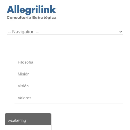
Filosofía
Misión
Visión
Valores