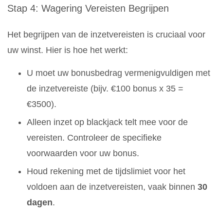
Stap 4: Wagering Vereisten Begrijpen
Het begrijpen van de inzetvereisten is cruciaal voor
uw winst. Hier is hoe het werkt:
U moet uw bonusbedrag vermenigvuldigen met
de inzetvereiste (bijv. €100 bonus x 35 =
€3500).
Alleen inzet op blackjack telt mee voor de
vereisten. Controleer de specifieke
voorwaarden voor uw bonus.
Houd rekening met de tijdslimiet voor het
voldoen aan de inzetvereisten, vaak binnen
30
dagen
.