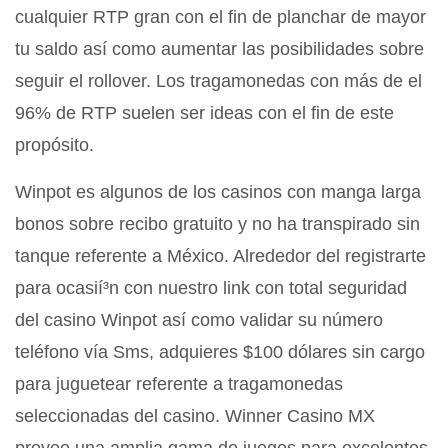
cualquier RTP gran con el fin de planchar de mayor
tu saldo así­ como aumentar las posibilidades sobre
seguir el rollover. Los tragamonedas con más de el
96% de RTP suelen ser ideas con el fin de este
propósito.
Winpot es algunos de los casinos con manga larga
bonos sobre recibo gratuito y no ha transpirado sin
tanque referente a México. Alrededor del registrarte
para ocasií³n con nuestro link con total seguridad
del casino Winpot así­ como validar su número
teléfono vía Sms, adquieres $100 dólares sin cargo
para juguetear referente a tragamonedas
seleccionadas del casino. Winner Casino MX