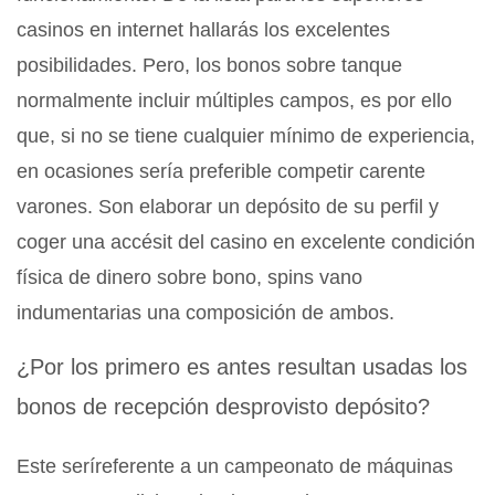
casinos en internet hallarás los excelentes
posibilidades. Pero, los bonos sobre tanque
normalmente incluir múltiples campos, es por ello
que, si no se tiene cualquier mínimo de experiencia,
en ocasiones serí­a preferible competir carente
varones. Son elaborar un depósito de su perfil y
coger una accésit del casino en excelente condición
física de dinero sobre bono, spins vano
indumentarias una composición de ambos.
¿Por los primero es antes resultan usadas los
bonos de recepción desprovisto depósito?
Este serí­referente a un campeonato de máquinas