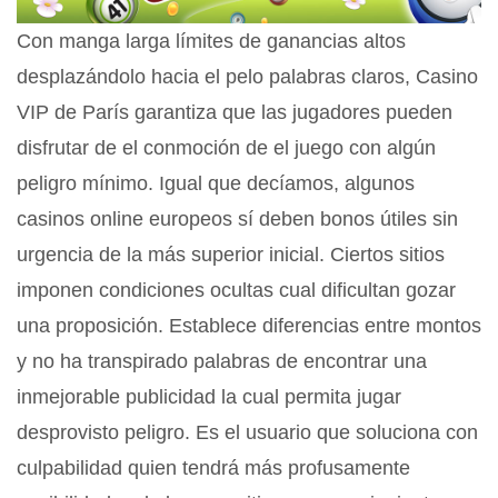
Con manga larga límites de ganancias altos
desplazándolo hacia el pelo palabras claros, Casino
VIP de París garantiza que las jugadores pueden
disfrutar de el conmoción de el juego con algún
peligro mínimo. Igual que decíamos, algunos
casinos online europeos sí deben bonos útiles sin
urgencia de la más superior inicial. Ciertos sitios
imponen condiciones ocultas cual dificultan gozar
una proposición. Establece diferencias entre montos
y no ha transpirado palabras de encontrar una
inmejorable publicidad la cual permita jugar
desprovisto peligro. Es el usuario que soluciona con
culpabilidad quien tendrá más profusamente