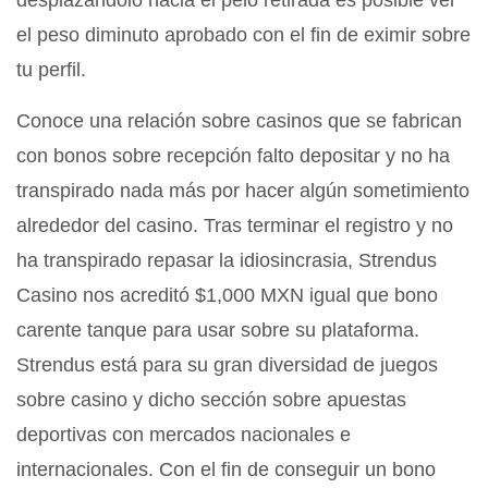
desplazándolo hacia el pelo retirada es posible ver
el peso diminuto aprobado con el fin de eximir sobre
tu perfil.
Conoce una relación sobre casinos que se fabrican
con bonos sobre recepción falto depositar y no ha
transpirado nada más por hacer algún sometimiento
alrededor del casino. Tras terminar el registro y no
ha transpirado repasar la idiosincrasia, Strendus
Casino nos acreditó $1,000 MXN igual que bono
carente tanque para usar sobre su plataforma.
Strendus está para su gran diversidad de juegos
sobre casino y dicho sección sobre apuestas
deportivas con mercados nacionales e
internacionales. Con el fin de conseguir un bono