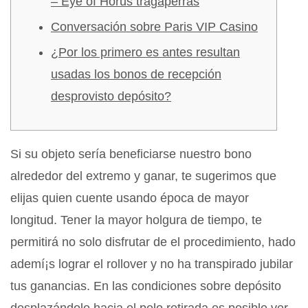
– Eye of Horus tragaperras
Conversación sobre Paris VIP Casino
¿Por los primero es antes resultan
usadas los bonos de recepción
desprovisto depósito?
Si su objeto serí­a beneficiarse nuestro bono
alrededor del extremo y ganar, te sugerimos que
elijas quien cuente usando época de mayor
longitud. Tener la mayor holgura de tiempo, te
permitirá no solo disfrutar de el procedimiento, hado
ademí¡s lograr el rollover y no ha transpirado jubilar
tus ganancias.
En las condiciones sobre depósito