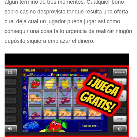
algún término de tres momentos. Cualquier bono
sobre casino desprovisto tanque resulta una oferta
cual deja cual un jugador pueda jugar así­ como
conseguir una cosa falto urgencia de realizar ningún
depósito siquiera emplazar el dinero.