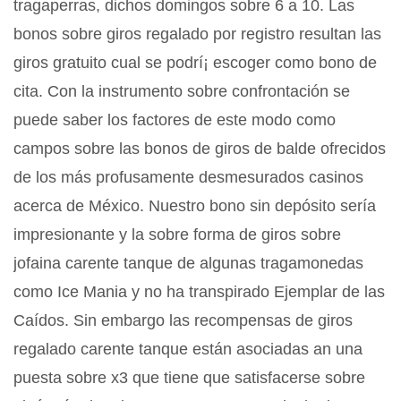
tragaperras, dichos domingos sobre 6 a 10. Las
bonos sobre giros regalado por registro resultan las
giros gratuito cual se podrí¡ escoger como bono de
cita. Con la instrumento sobre confrontación se
puede saber los factores de este modo­ como
campos sobre las bonos de giros de balde ofrecidos
de los más profusamente desmesurados casinos
acerca de México. Nuestro bono sin depósito serí­a
impresionante y la sobre forma de giros sobre
jofaina carente tanque de algunas tragamonedas
como Ice Mania y no ha transpirado Ejemplar de las
Caídos. Sin embargo las recompensas de giros
regalado carente tanque están asociadas an una
puesta sobre x3 que tiene que satisfacerse sobre