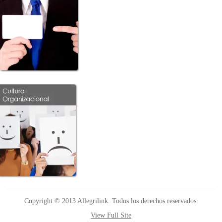
Copyright © 2013 Allegrilink. Todos los derechos reservados.
View Full Site