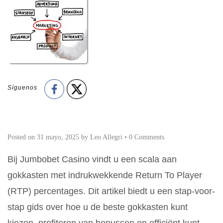
Síguenos
Posted on
31 mayo, 2025
by
Leo Allegri
•
0 Comments
Bij Jumbobet Casino vindt u een scala aan
gokkasten met indrukwekkende Return To Player
(RTP) percentages. Dit artikel biedt u een stap-voor-
stap gids over hoe u de beste gokkasten kunt