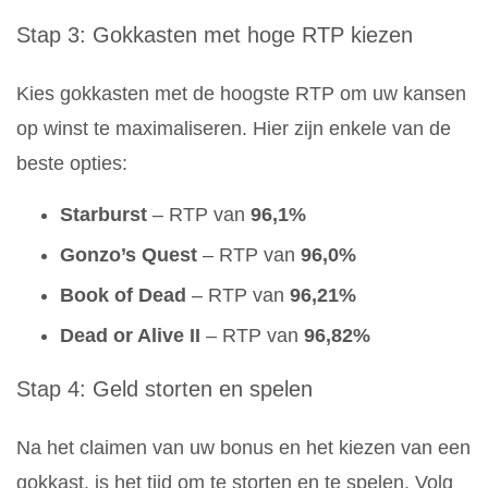
Stap 3: Gokkasten met hoge RTP kiezen
Kies gokkasten met de hoogste RTP om uw kansen
op winst te maximaliseren. Hier zijn enkele van de
beste opties:
Starburst
– RTP van
96,1%
Gonzo’s Quest
– RTP van
96,0%
Book of Dead
– RTP van
96,21%
Dead or Alive II
– RTP van
96,82%
Stap 4: Geld storten en spelen
Na het claimen van uw bonus en het kiezen van een
gokkast, is het tijd om te storten en te spelen. Volg