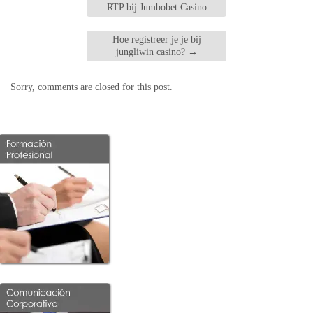
RTP bij Jumbobet Casino
Hoe registreer je je bij
jungliwin casino?
→
Sorry, comments are closed for this post.