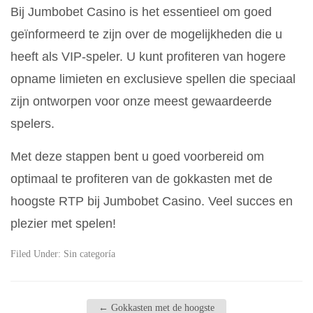
Bij Jumbobet Casino is het essentieel om goed
geïnformeerd te zijn over de mogelijkheden die u
heeft als VIP-speler. U kunt profiteren van hogere
opname limieten en exclusieve spellen die speciaal
zijn ontworpen voor onze meest gewaardeerde
spelers.
Met deze stappen bent u goed voorbereid om
optimaal te profiteren van de gokkasten met de
hoogste RTP bij Jumbobet Casino. Veel succes en
plezier met spelen!
Filed Under:
Sin categoría
←
Gokkasten met de hoogste