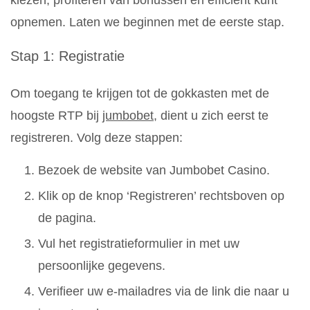
kiezen, profiteren van bonussen en efficiënt kunt
opnemen. Laten we beginnen met de eerste stap.
Stap 1: Registratie
Om toegang te krijgen tot de gokkasten met de
hoogste RTP bij
jumbobet
, dient u zich eerst te
registreren. Volg deze stappen:
Bezoek de website van Jumbobet Casino.
Klik op de knop ‘Registreren’ rechtsboven op
de pagina.
Vul het registratieformulier in met uw
persoonlijke gegevens.
Verifieer uw e-mailadres via de link die naar u