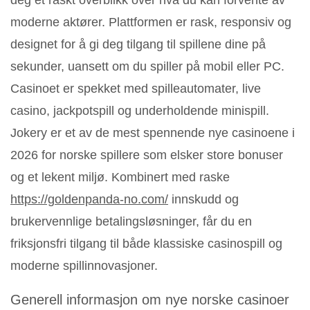
deg et raskt overblikk over hva du kan forvente av
moderne aktører. Plattformen er rask, responsiv og
designet for å gi deg tilgang til spillene dine på
sekunder, uansett om du spiller på mobil eller PC.
Casinoet er spekket med spilleautomater, live
casino, jackpotspill og underholdende minispill.
Jokery er et av de mest spennende nye casinoene i
2026 for norske spillere som elsker store bonuser
og et lekent miljø. Kombinert med raske
https://goldenpanda-no.com/
innskudd og
brukervennlige betalingsløsninger, får du en
friksjonsfri tilgang til både klassiske casinospill og
moderne spillinnovasjoner.
Generell informasjon om nye norske casinoer