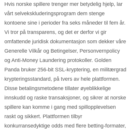
Hvis norske spillere trenger mer betydelig hjelp, lar
vårt selvekskluderingsprogram dem stenge
kontoene sine i perioder fra seks måneder til fem år.
Vi tror på transparens, og det er derfor vi gir
omfattende juridisk dokumentasjon som dekker våre
Generelle Vilkår og Betingelser, Personvernpolicy
og Anti-Money Laundering protokoller. Golden
Panda bruker 256-bit SSL-kryptering, en militærgrad
krypteringsstandard, på tvers av hele plattformen.
Disse betalingsmetodene tillater øyeblikkelige
innskudd og raske transaksjoner, og sikrer at norske
spillere kan komme i gang med spillopplevelsen
raskt og sikkert. Plattformen tilbyr
konkurransedyktige odds med flere betting-formater,