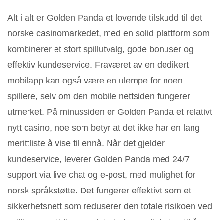
Alt i alt er Golden Panda et lovende tilskudd til det
norske casinomarkedet, med en solid plattform som
kombinerer et stort spillutvalg, gode bonuser og
effektiv kundeservice. Fraværet av en dedikert
mobilapp kan også være en ulempe for noen
spillere, selv om den mobile nettsiden fungerer
utmerket. På minussiden er Golden Panda et relativt
nytt casino, noe som betyr at det ikke har en lang
merittliste å vise til ennå. Når det gjelder
kundeservice, leverer Golden Panda med 24/7
support via live chat og e-post, med mulighet for
norsk språkstøtte. Det fungerer effektivt som et
sikkerhetsnett som reduserer den totale risikoen ved