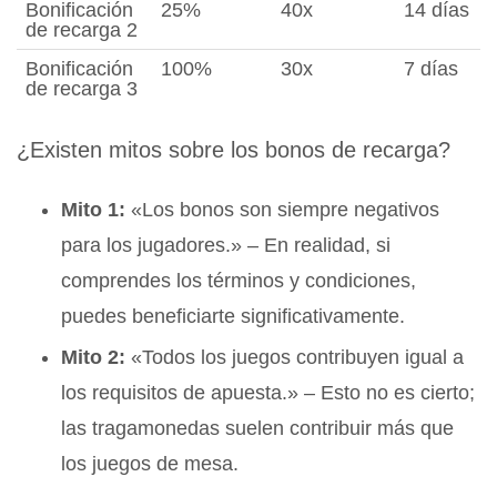
Bonificación
25%
40x
14 días
de recarga 2
Bonificación
100%
30x
7 días
de recarga 3
¿Existen mitos sobre los bonos de recarga?
Mito 1:
«Los bonos son siempre negativos
para los jugadores.» – En realidad, si
comprendes los términos y condiciones,
puedes beneficiarte significativamente.
Mito 2:
«Todos los juegos contribuyen igual a
los requisitos de apuesta.» – Esto no es cierto;
las tragamonedas suelen contribuir más que
los juegos de mesa.