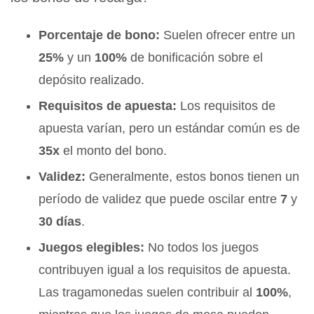
Porcentaje de bono:
Suelen ofrecer entre un
25%
y un
100%
de bonificación sobre el
depósito realizado.
Requisitos de apuesta:
Los requisitos de
apuesta varían, pero un estándar común es de
35x
el monto del bono.
Validez:
Generalmente, estos bonos tienen un
período de validez que puede oscilar entre
7
y
30 días
.
Juegos elegibles:
No todos los juegos
contribuyen igual a los requisitos de apuesta.
Las tragamonedas suelen contribuir al
100%
,