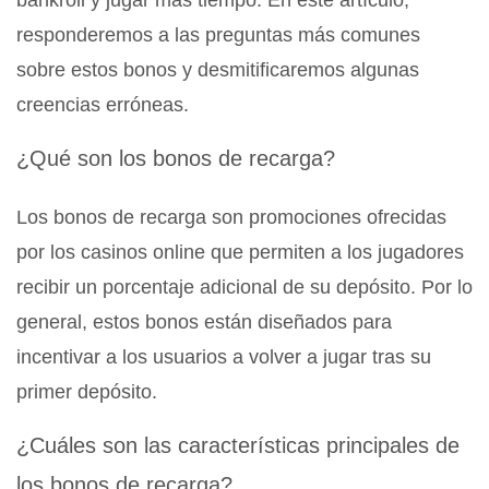
bankroll y jugar más tiempo. En este artículo,
responderemos a las preguntas más comunes
sobre estos bonos y desmitificaremos algunas
creencias erróneas.
¿Qué son los bonos de recarga?
Los bonos de recarga son promociones ofrecidas
por los casinos online que permiten a los jugadores
recibir un porcentaje adicional de su depósito. Por lo
general, estos bonos están diseñados para
incentivar a los usuarios a volver a jugar tras su
primer depósito.
¿Cuáles son las características principales de
los bonos de recarga?