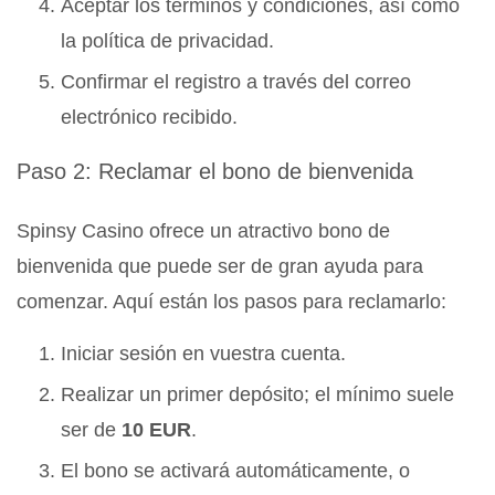
Aceptar los términos y condiciones, así como
la política de privacidad.
Confirmar el registro a través del correo
electrónico recibido.
Paso 2: Reclamar el bono de bienvenida
Spinsy Casino ofrece un atractivo bono de
bienvenida que puede ser de gran ayuda para
comenzar. Aquí están los pasos para reclamarlo:
Iniciar sesión en vuestra cuenta.
Realizar un primer depósito; el mínimo suele
ser de
10 EUR
.
El bono se activará automáticamente, o