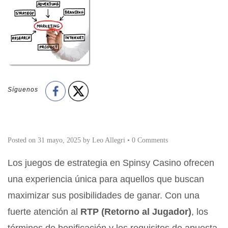
Síguenos
Posted on
31 mayo, 2025
by
Leo Allegri
•
0 Comments
Los juegos de estrategia en Spinsy Casino ofrecen
una experiencia única para aquellos que buscan
maximizar sus posibilidades de ganar. Con una
fuerte atención al
RTP (Retorno al Jugador)
, los