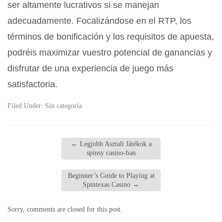
ser altamente lucrativos si se manejan
adecuadamente. Focalizándose en el RTP, los
términos de bonificación y los requisitos de apuesta,
podréis maximizar vuestro potencial de ganancias y
disfrutar de una experiencia de juego más
satisfactoria.
Filed Under:
Sin categoría
←
Legjobb Asztali Játékok a
spinsy casino-ban
Beginner’s Guide to Playing at
Spintexas Casino
→
Sorry, comments are closed for this post.