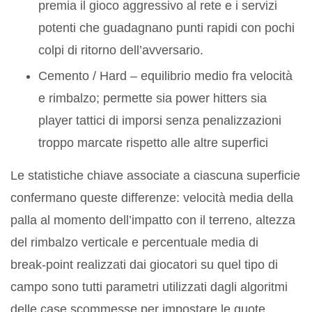
premia il gioco aggressivo al rete e i servizi
potenti che guadagnano punti rapidi con pochi
colpi di ritorno dell’avversario.
Cemento / Hard – equilibrio medio fra velocità
e rimbalzo; permette sia power hitters sia
player tattici di imporsi senza penalizzazioni
troppo marcate rispetto alle altre superfici
Le statistiche chiave associate a ciascuna superficie
confermano queste differenze: velocità media della
palla al momento dell’impatto con il terreno, altezza
del rimbalzo verticale e percentuale media di
break‑point realizzati dai giocatori su quel tipo di
campo sono tutti parametri utilizzati dagli algoritmi
delle case scommesse per impostare le quote