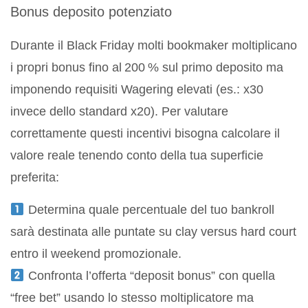
Bonus deposito potenziato
Durante il Black Friday molti bookmaker moltiplicano
i propri bonus fino al 200 % sul primo deposito ma
imponendo requisiti Wagering elevati (es.: x30
invece dello standard x20). Per valutare
correttamente questi incentivi bisogna calcolare il
valore reale tenendo conto della tua superficie
preferita:
Determina quale percentuale del tuo bankroll
sarà destinata alle puntate su clay versus hard court
entro il weekend promozionale.
Confronta l’offerta “deposit bonus” con quella
“free bet” usando lo stesso moltiplicatore ma