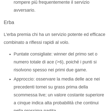
rompere più frequentemente il servizio
avversario.
Erba
L’erba premia chi ha un servizio potente ed efficace
combinato a riflessi rapidi al volo.
Puntate consigliate: winner del primo set o
numero totale di ace (>6), poiché i punti si
risolvono spesso nei primi due game.
Approccio: osservare la media delle ace nei
precedenti tornei su grass prima della
scommessa live; un valore costante superiore
a cinque indica alta probabilità che continui
nella prossima partita.