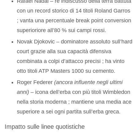
Rafael Nadal – re indiscusso della terra battuta
con un record storico di 14 titoli Roland Garros
; vanta una percentuale break point conversion
superioriore all’80 % sui campi rossi.
Novak Djokovic – dominatore assoluto sull’hard
court grazie alla sua capacità difensiva
combinata a colpi d’attacco precisi ; ha vinto
otto titoli ATP Masters 1000 su cemento.
Roger Federer
(ancora influente negli ultimi
anni)
– icona dell’erba con più titoli Wimbledon
nella storia moderna ; mantiene una media ace
superiore a sei ogni partita sull’erba greca.
Impatto sulle linee quotistiche