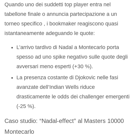
Quando uno dei suddetti top player entra nel
tabellone finale o annuncia partecipazione a un
torneo specifico , i bookmaker reagiscono quasi
istantaneamente adeguando le quote:
L’arrivo tardivo di Nadal a Montecarlo porta
spesso ad uno spike negativo sulle quote degli
avversari meno esperti (+30 %).
La presenza costante di Djokovic nelle fasi
avanzate dell’Indian Wells riduce
drasticamente le odds dei challenger emergenti
(-25 %).
Caso studio: “Nadal‑effect” al Masters 10000
Montecarlo