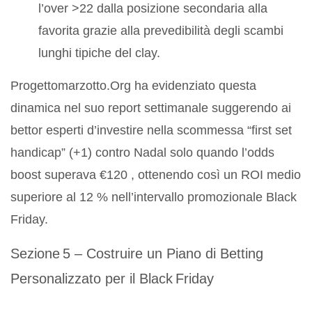
l’over >22 dalla posizione secondaria alla
favorita grazie alla prevedibilità degli scambi
lunghi tipiche del clay.
Progettomarzotto.Org ha evidenziato questa
dinamica nel suo report settimanale suggerendo ai
bettor esperti d’investire nella scommessa “first set
handicap” (+1) contro Nadal solo quando l’odds
boost superava €120 , ottenendo così un ROI medio
superiore al ​12 %​ nell’intervallo promozionale Black
Friday.
Sezione 5 – Costruire un Piano di Betting
Personalizzato per il Black Friday