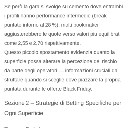
Se però la gara si svolge su cemento dove entrambi
i profili hanno performance intermedie (break
puntato intorno al 28 %), molti bookmaker
aggiusterebbero le quote verso valori più equilibrati
come 2,55 e 2,70 rispettivamente.
Questo piccolo spostamento evidenzia quanto la
superficie possa alterare la percezione del rischio
da parte degli operatori — informazioni cruciali da
sfruttare quando si sceglie dove piazzare la propria
puntata durante le offerte Black Friday.
Sezione 2 – Strategie di Betting Specifiche per
Ogni Superficie