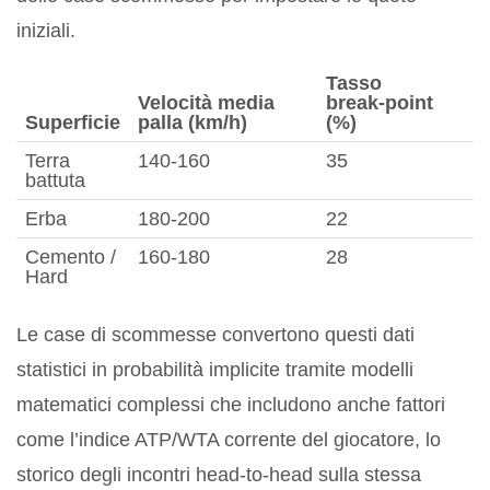
iniziali.
Tasso
Velocità media
break‑point
Superficie
palla (km/h)
(%)
Terra
140‑160
35
battuta
Erba
180‑200
22
Cemento /
160‑180
28
Hard
Le case di scommesse convertono questi dati
statistici in probabilità implicite tramite modelli
matematici complessi che includono anche fattori
come l’indice ATP/WTA corrente del giocatore, lo
storico degli incontri head‑to‑head sulla stessa