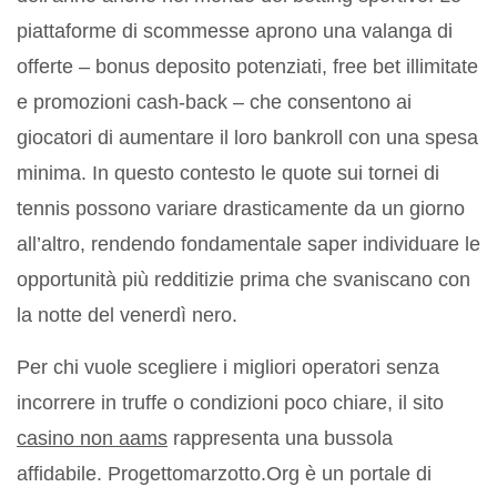
piattaforme di scommesse aprono una valanga di
offerte – bonus deposito potenziati, free bet illimitate
e promozioni cash‑back – che consentono ai
giocatori di aumentare il loro bankroll con una spesa
minima. In questo contesto le quote sui tornei di
tennis possono variare drasticamente da un giorno
all’altro, rendendo fondamentale saper individuare le
opportunità più redditizie prima che svaniscano con
la notte del venerdì nero.
Per chi vuole scegliere i migliori operatori senza
incorrere in truffe o condizioni poco chiare, il sito
casino non aams
rappresenta una bussola
affidabile. Progettomarzotto.Org è un portale di