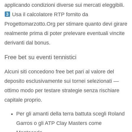
applicando condizioni diverse sui mercati eleggibili.
Usa il calcolatore RTP fornito da
Progettomarzotto.Org per stimare quanto devi girare
realmente prima di poter prelevare eventuali vincite
derivanti dal bonus.
Free bet su eventi tennistici
Alcuni siti concedono free bet pari al valore del
deposito esclusivamente sui tornei selezionati —
ottimo modo per testare strategie senza rischiare
capitale proprio.
Per gli amanti della terra battuta scegli Roland
Garros o gli ATP Clay Masters come