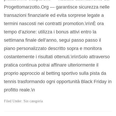
Progettomarzotto.Org — garantisce sicurezza nelle
transazioni finanziarie ed evita sorprese legate a
termini nascosti nei contratti promotion.\n\nÈ ora
tempo d’azione: utilizza i bonus attivi entro la
settimana finale dell’anno, segui passo passo il
piano personalizzato descritto sopra e monitora
costantemente i risultati ottenuti.\n\nSolo attraverso
pratica continua potrai affinare ulteriormente il
proprio approccio al betting sportivo sulla pista da
tennis trasformando ogni opportunità Black Friday in
profitto reale.\n
Filed Under:
Sin categoría