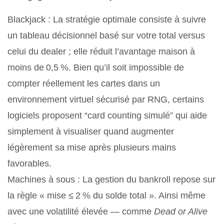
Blackjack : La stratégie optimale consiste à suivre
un tableau décisionnel basé sur votre total versus
celui du dealer ; elle réduit l’avantage maison à
moins de 0,5 %. Bien qu’il soit impossible de
compter réellement les cartes dans un
environnement virtuel sécurisé par RNG, certains
logiciels proposent “card counting simulé” qui aide
simplement à visualiser quand augmenter
légèrement sa mise après plusieurs mains
favorables.
Machines à sous : La gestion du bankroll repose sur
la règle « mise ≤ 2 % du solde total ». Ainsi même
avec une volatilité élevée — comme
Dead or Alive