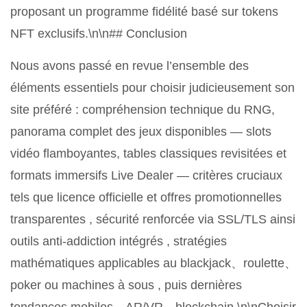
proposant un programme fidélité basé sur tokens
NFT exclusifs.\n\n## Conclusion
Nous avons passé en revue l’ensemble des
éléments essentiels pour choisir judicieusement son
site préféré : compréhension technique du RNG,
panorama complet des jeux disponibles — slots
vidéo flamboyantes, tables classiques revisitées et
formats immersifs Live Dealer — critères cruciaux
tels que licence officielle et offres promotionnelles
transparentes , sécurité renforcée via SSL/TLS ainsi
outils anti‑addiction intégrés , stratégies
mathématiques applicables au blackjack、roulette、
poker ou machines à sous , puis dernières