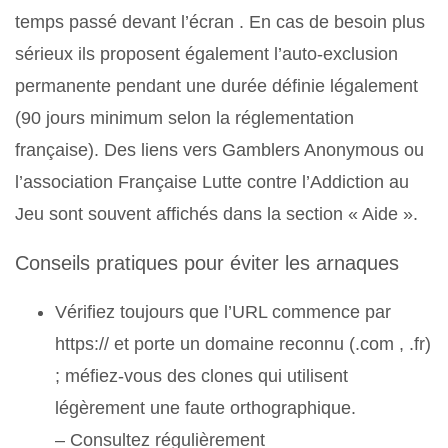
temps passé devant l’écran . En cas de besoin plus
sérieux ils proposent également l’auto‑exclusion
permanente pendant une durée définie légalement
(90 jours minimum selon la réglementation
française). Des liens vers Gamblers Anonymous ou
l’association Française Lutte contre l’Addiction au
Jeu sont souvent affichés dans la section « Aide ».
Conseils pratiques pour éviter les arnaques
Vérifiez toujours que l’URL commence par
https:// et porte un domaine reconnu (.com , .fr)
; méfiez‑vous des clones qui utilisent
légèrement une faute orthographique.
– Consultez régulièrement