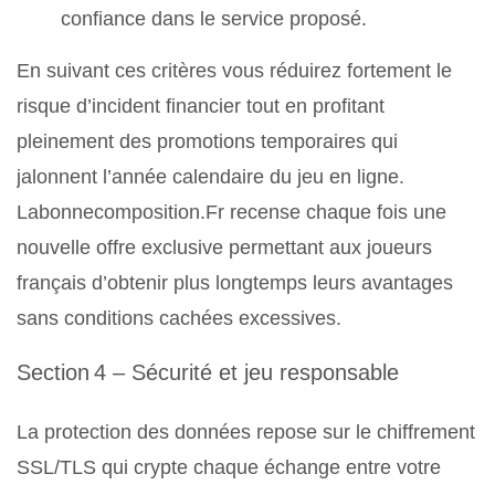
confiance dans le service proposé.
En suivant ces critères vous réduirez fortement le
risque d’incident financier tout en profitant
pleinement des promotions temporaires qui
jalonnent l’année calendaire du jeu en ligne.
Labonnecomposition.Fr recense chaque fois une
nouvelle offre exclusive permettant aux joueurs
français d’obtenir plus longtemps leurs avantages
sans conditions cachées excessives.
Section 4 – Sécurité et jeu responsable
La protection des données repose sur le chiffrement
SSL/TLS qui crypte chaque échange entre votre