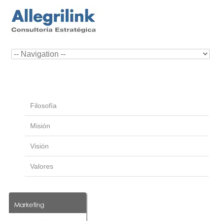
Filosofía
Misión
Visión
Valores