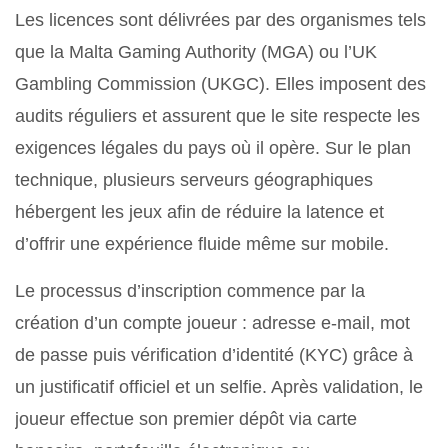
Les licences sont délivrées par des organismes tels
que la Malta Gaming Authority (MGA) ou l’UK
Gambling Commission (UKGC). Elles imposent des
audits réguliers et assurent que le site respecte les
exigences légales du pays où il opère. Sur le plan
technique, plusieurs serveurs géographiques
hébergent les jeux afin de réduire la latence et
d’offrir une expérience fluide même sur mobile.
Le processus d’inscription commence par la
création d’un compte joueur : adresse e‑mail, mot
de passe puis vérification d’identité (KYC) grâce à
un justificatif officiel et un selfie. Après validation, le
joueur effectue son premier dépôt via carte