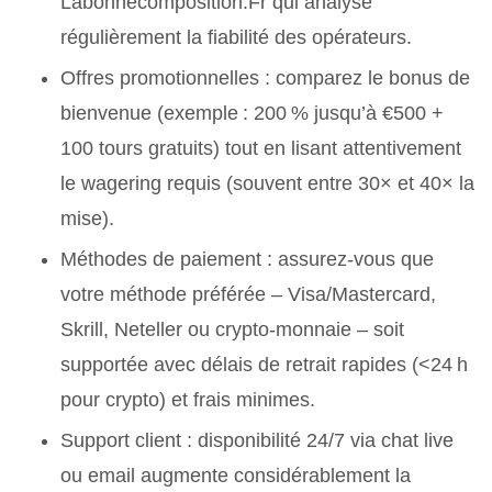
Labonnecomposition.Fr qui analyse
régulièrement la fiabilité des opérateurs.
Offres promotionnelles : comparez le bonus de
bienvenue (exemple : 200 % jusqu’à €500 +
100 tours gratuits) tout en lisant attentivement
le wagering requis (souvent entre 30× et 40× la
mise).
Méthodes de paiement : assurez-vous que
votre méthode préférée – Visa/Mastercard,
Skrill, Neteller ou crypto‑monnaie – soit
supportée avec délais de retrait rapides (<24 h
pour crypto) et frais minimes.
Support client : disponibilité 24/7 via chat live
ou email augmente considérablement la