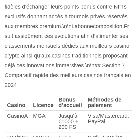
fidèles d’échanger leurs points bonus contre NFTs
exclusifs donnant accès à tournois privés réservés
aux membres premium.\n\nLabonnecomposition.Fr
suit assidûment ces évolutions afin d’alimenter ses
classements mensuels dédiés aux meilleurs casino
crypto ainsi qu’aux casinos traditionnels proposant
déjà ces innovations immersives.\n\n## Section 7 –
Comparatif rapide des meilleurs casinos français en
2024
Bonus
Méthodes de
Casino
Licence
d’accueil
paiement
p
CasinoA
MGA
Jusqu’à
Visa/Mastercard,
S
€1000 +
PayPal
L
200 FS
D