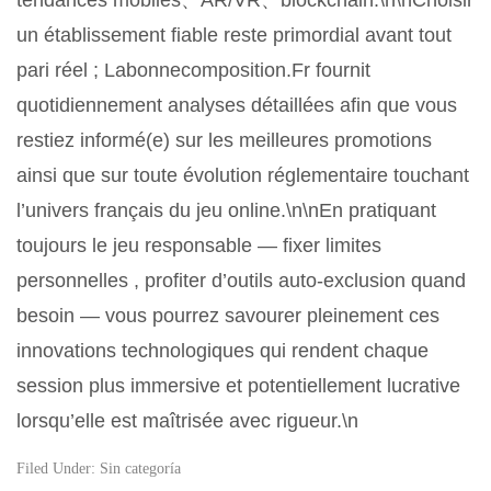
tendances mobiles、AR/VR、blockchain.\n\nChoisir
un établissement fiable reste primordial avant tout
pari réel ; Labonnecomposition.Fr fournit
quotidiennement analyses détaillées afin que vous
restiez informé(e) sur les meilleures promotions
ainsi que sur toute évolution réglementaire touchant
l’univers français du jeu online.\n\nEn pratiquant
toujours le jeu responsable — fixer limites
personnelles , profiter d’outils auto‑exclusion quand
besoin — vous pourrez savourer pleinement ces
innovations technologiques qui rendent chaque
session plus immersive et potentiellement lucrative
lorsqu’elle est maîtrisée avec rigueur.\n
Filed Under:
Sin categoría