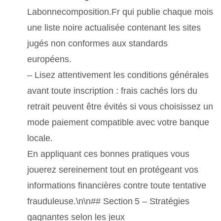
Labonnecomposition.Fr qui publie chaque mois
une liste noire actualisée contenant les sites
jugés non conformes aux standards
européens.
– Lisez attentivement les conditions générales
avant toute inscription : frais cachés lors du
retrait peuvent être évités si vous choisissez un
mode paiement compatible avec votre banque
locale.
En appliquant ces bonnes pratiques vous
jouerez sereinement tout en protégeant vos
informations financières contre toute tentative
frauduleuse.\n\n## Section 5 – Stratégies
gagnantes selon les jeux