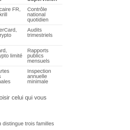
caire FR,
Contrôle
rill
national
quotidien
erCard,
Audits
crypto
trimestriels
rd,
Rapports
ypto limité
publics
mensuels
artes
Inspection
s
annuelle
nales
minimale
sir celui qui vous
 distingue trois familles