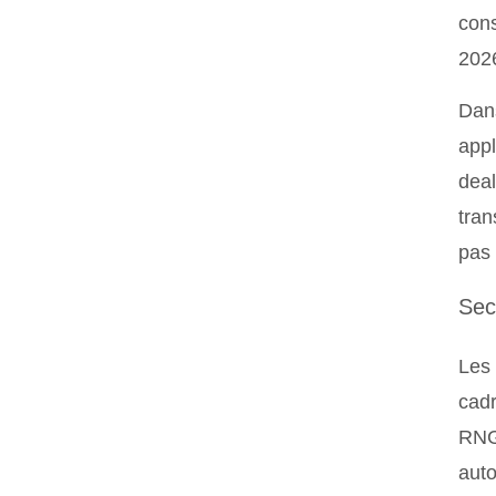
cons
2026
Dans
appl
deal
tran
pas 
Sect
Les 
cadr
RNG 
auto