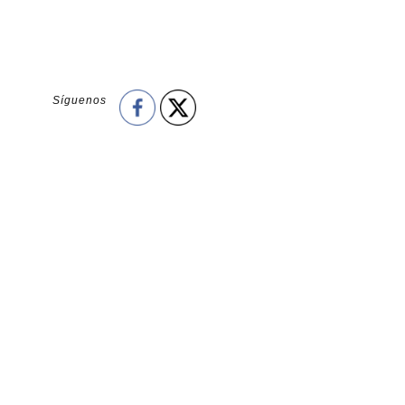
Síguenos