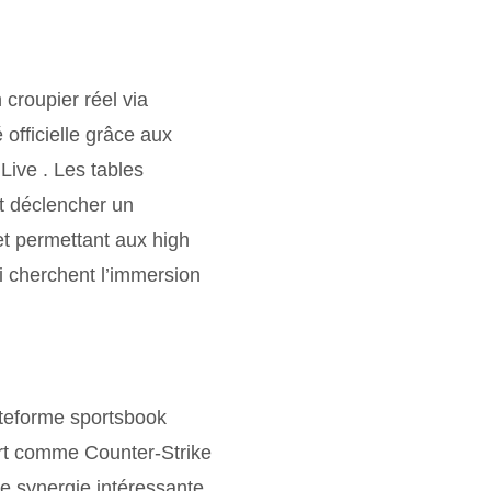
 croupier réel via
 officielle grâce aux
Live . Les tables
ut déclencher un
Bet permettant aux high
ui cherchent l’immersion
ateforme sportsbook
ort comme Counter‑Strike
ne synergie intéressante