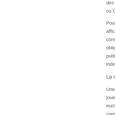
des 
ou C
Pour
affi
cons
obli
publ
indi
La 
Une 
joue
euro
comm