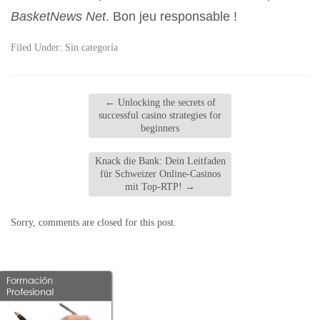
BasketNews Net
. Bon jeu responsable !
Filed Under:
Sin categoría
←
Unlocking the secrets of
successful casino strategies for
beginners
Knack die Bank: Dein Leitfaden
für Schweizer Online-Casinos
mit Top-RTP!
→
Sorry, comments are closed for this post.