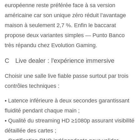
européenne reste préférée face à sa version
américaine car son unique zéro réduit l’avantage
maison à seulement 2,7 %. Enfin le baccarat
propose deux variantes simples — Punto Banco
très répandu chez Evolution Gaming.
C Live dealer : l’expérience immersive
Choisir une salle live fiable passe surtout par trois
contrôles techniques :
• Latence inférieure à deux secondes garantissant
fluidité pendant chaque main ;
• Qualité du streaming HD ≥1080p assurant visibilité
détaillée des cartes ;