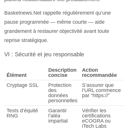
Basketnews.Net rappelle régulièrement qu’une
pause programmée — même courte — aide
grandement à restaurer objectivité avant toute
reprise stratégique.
VI : Sécurité et jeu responsable
Description
Action
Élément
concise
recommandée
Cryptage SSL
Protection
S’assurer que
des
l’URL commence
données
par “https://”
personnelles
Tests d’équité
Garantir
Vérifier les
RNG
l’aléa
certifications
impartial
eCOGRA ou
iTech Labs