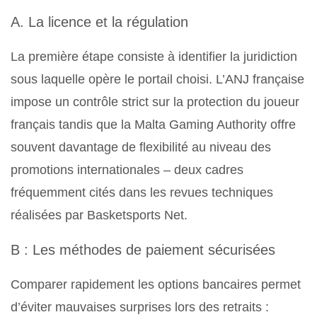
A. La licence et la régulation
La première étape consiste à identifier la juridiction
sous laquelle opère le portail choisi. L’ANJ française
impose un contrôle strict sur la protection du joueur
français tandis que la Malta Gaming Authority offre
souvent davantage de flexibilité au niveau des
promotions internationales – deux cadres
fréquemment cités dans les revues techniques
réalisées par Basketsports Net.
B : Les méthodes de paiement sécurisées
Comparer rapidement les options bancaires permet
d’éviter mauvaises surprises lors des retraits :