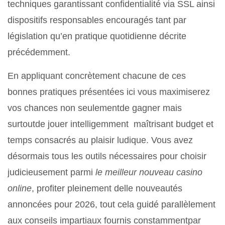
techniques garantissant confidentialité via SSL ainsi
dispositifs responsables encouragés tant par
législation qu’en pratique quotidienne décrite
précédemment.
En appliquant concrètement chacune de ces
bonnes pratiques présentées ici vous maximiserez
vos chances non seulementde gagner mais
surtoutde jouer intelligemment ­ maîtrisant budget et
temps consacrés au plaisir ludique.​ Vous avez
désormais tous les outils nécessaires pour choisir
judicieusement parmi
le meilleur nouveau casino
online
, profiter pleinement delle nouveautés
annoncées pour 2026, tout cela guidé parallèlement
aux conseils impartiaux fournis constammentpar