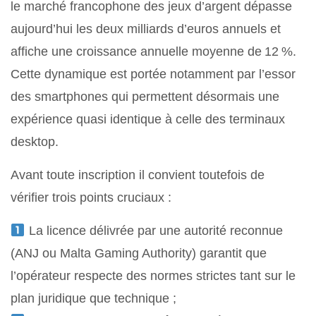
le marché francophone des jeux d’argent dépasse
aujourd’hui les deux milliards d’euros annuels et
affiche une croissance annuelle moyenne de 12 %.
Cette dynamique est portée notamment par l’essor
des smartphones qui permettent désormais une
expérience quasi identique à celle des terminaux
desktop.
Avant toute inscription il convient toutefois de
vérifier trois points cruciaux :
La licence délivrée par une autorité reconnue
(ANJ ou Malta Gaming Authority) garantit que
l’opérateur respecte des normes strictes tant sur le
plan juridique que technique ;