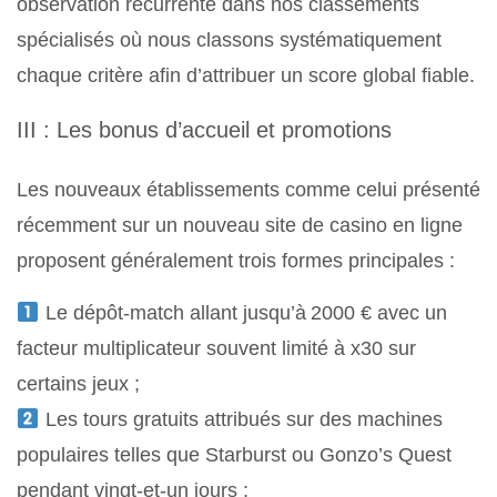
observation récurrente dans nos classements
spécialisés où nous classons systématiquement
chaque critère afin d’attribuer un score global fiable.
III : Les bonus d’accueil et promotions
Les nouveaux établissements comme celui présenté
récemment sur un nouveau site de casino en ligne
proposent généralement trois formes principales :
Le dépôt‑match allant jusqu’à 2000 € avec un
facteur multiplicateur souvent limité à x30 sur
certains jeux ;
Les tours gratuits attribués sur des machines
populaires telles que Starburst ou Gonzo’s Quest
pendant vingt‑et‑un jours ;