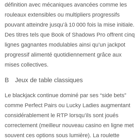
définition avec mécaniques avancées comme les
rouleaux extensibles ou multipliers progressifs
pouvant atteindre jusqu’à 10 000 fois la mise initiale.
Des titres tels que Book of Shadows Pro offrent cinq
lignes gagnantes modulables ainsi qu’un jackpot
progressif alimenté quotidiennement grâce aux
mises collectives.
B Jeux de table classiques
Le blackjack continue dominé par ses “side bets”
comme Perfect Pairs ou Lucky Ladies augmentant
considérablement le RTP lorsqu’ils sont joués
correctement (meilleur nouveau casino en ligne met
souvent ces options sous lumière). La roulette