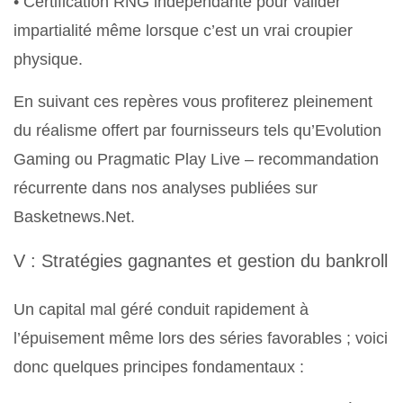
• Certification RNG indépendante pour valider
impartialité même lorsque c’est un vrai croupier
physique.
En suivant ces repères vous profiterez pleinement
du réalisme offert par fournisseurs tels qu’Evolution
Gaming ou Pragmatic Play Live – recommandation
récurrente dans nos analyses publiées sur
Basketnews.Net.
V : Stratégies gagnantes et gestion du bankroll
Un capital mal géré conduit rapidement à
l’épuisement même lors des séries favorables ; voici
donc quelques principes fondamentaux :