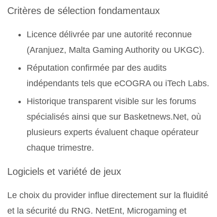
Critères de sélection fondamentaux
Licence délivrée par une autorité reconnue
(Aranjuez, Malta Gaming Authority ou UKGC).
Réputation confirmée par des audits
indépendants tels que eCOGRA ou iTech Labs.
Historique transparent visible sur les forums
spécialisés ainsi que sur Basketnews.Net, où
plusieurs experts évaluent chaque opérateur
chaque trimestre.
Logiciels et variété de jeux
Le choix du provider influe directement sur la fluidité
et la sécurité du RNG. NetEnt, Microgaming et