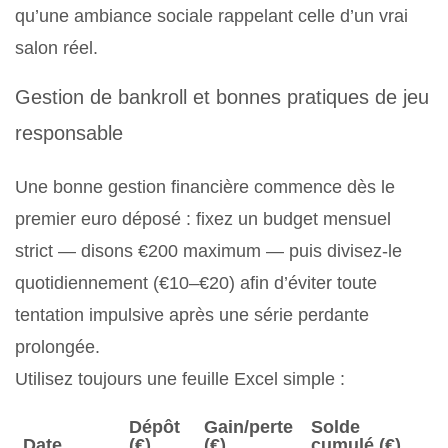
qu’une ambiance sociale rappelant celle d’un vrai
salon réel.
Gestion de bankroll et bonnes pratiques de jeu
responsable
Une bonne gestion financière commence dès le
premier euro déposé : fixez un budget mensuel
strict — disons €200 maximum — puis divisez-le
quotidiennement (€10–€20) afin d’éviter toute
tentation impulsive après une série perdante
prolongée.
Utilisez toujours une feuille Excel simple :
Dépôt
Gain/perte
Solde
Date
(€)
(€)
cumulé (€)