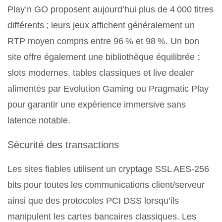
Play’n GO proposent aujourd’hui plus de 4 000 titres
différents ; leurs jeux affichent généralement un
RTP moyen compris entre 96 % et 98 %. Un bon
site offre également une bibliothèque équilibrée :
slots modernes, tables classiques et live dealer
alimentés par Evolution Gaming ou Pragmatic Play
pour garantir une expérience immersive sans
latence notable.
Sécurité des transactions
Les sites fiables utilisent un cryptage SSL AES‑256
bits pour toutes les communications client/serveur
ainsi que des protocoles PCI DSS lorsqu’ils
manipulent les cartes bancaires classiques. Les