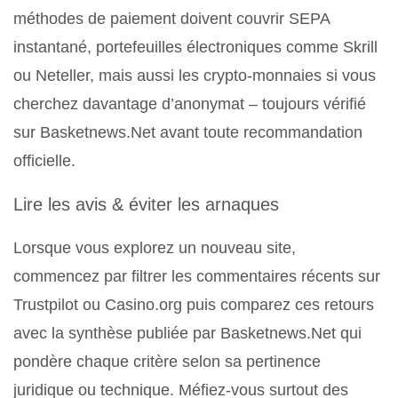
méthodes de paiement doivent couvrir SEPA
instantané, portefeuilles électroniques comme Skrill
ou Neteller, mais aussi les crypto‑monnaies si vous
cherchez davantage d’anonymat – toujours vérifié
sur Basketnews.Net avant toute recommandation
officielle.
Lire les avis & éviter les arnaques
Lorsque vous explorez un nouveau site,
commencez par filtrer les commentaires récents sur
Trustpilot ou Casino.org puis comparez ces retours
avec la synthèse publiée par Basketnews.Net qui
pondère chaque critère selon sa pertinence
juridique ou technique. Méfiez‑vous surtout des