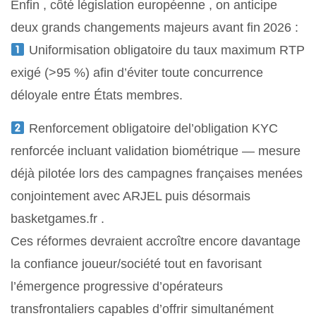
Enfin , côté législation européenne , on anticipe
deux grands changements majeurs avant fin 2026 :
Uniformisation obligatoire du taux maximum RTP
exigé (>95 %) afin d’éviter toute concurrence
déloyale entre États membres.
Renforcement obligatoire del’obligation KYC
renforcée incluant validation biométrique — mesure
déjà pilotée lors des campagnes françaises menées
conjointement avec ARJEL puis désormais
basketgames.fr .
Ces réformes devraient accroître encore davantage
la confiance joueur/société tout en favorisant
l’émergence progressive d’opérateurs
transfrontaliers capables d’offrir simultanément