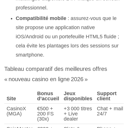
professionnel.
Compatibilité mobile
: assurez‑vous que le
site propose une application native
iOS/Android ou un portefeuille HTML5 fluide ;
cela évite les plantages lors des sessions sur
smartphone.
Tableau comparatif des meilleures offres
« nouveau casino en ligne 2026 »
Bonus
Jeux
Support
Site
d’accueil
disponibles
client
CasinoX
€500 +
+3 000 titres
Chat + mail
(MGA)
200 FS
+ Live
24/7
(30x)
dealer