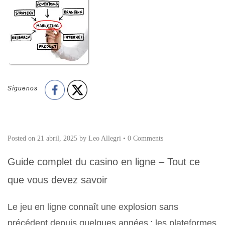
Síguenos
Posted on
21 abril, 2025
by
Leo Allegri
•
0 Comments
Guide complet du casino en ligne – Tout ce
que vous devez savoir
Le jeu en ligne connaît une explosion sans
précédent depuis quelques années : les plateformes