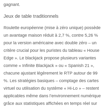
gagnant.
Jeux de table traditionnels
Roulette européenne (mise à zéro unique) possède
un avantage maison réduit à 2,7 %, contre 5,26 %
pour la version américaine avec double zéro – un
critère crucial pour les puristes du tableau « House
Edge ». Le blackjack propose plusieurs variantes
comme « Infinite Blackjack » ou « Spanish 21 »,
chacune ajustant légèrement le RTP autour de 99
%. Les stratégies basiques – comptage des cartes
virtuel ou utilisation du système « Hi‑Lo » – restent
applicables même dans l’environnement numérique
grâce aux statistiques affichées en temps réel sur