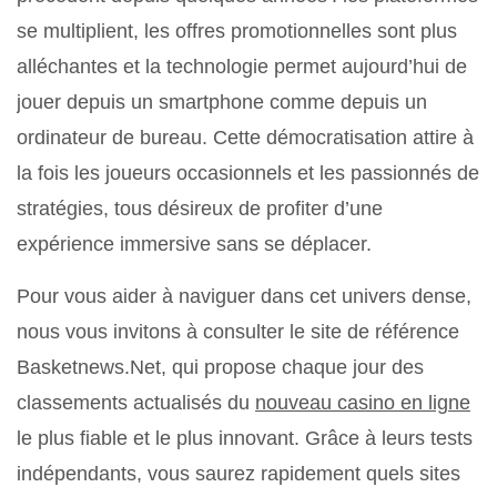
se multiplient, les offres promotionnelles sont plus
alléchantes et la technologie permet aujourd’hui de
jouer depuis un smartphone comme depuis un
ordinateur de bureau. Cette démocratisation attire à
la fois les joueurs occasionnels et les passionnés de
stratégies, tous désireux de profiter d’une
expérience immersive sans se déplacer.
Pour vous aider à naviguer dans cet univers dense,
nous vous invitons à consulter le site de référence
Basketnews.Net, qui propose chaque jour des
classements actualisés du
nouveau casino en ligne
le plus fiable et le plus innovant. Grâce à leurs tests
indépendants, vous saurez rapidement quels sites