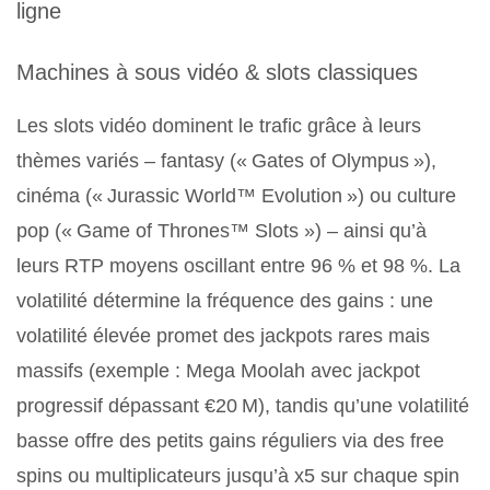
ligne
Machines à sous vidéo & slots classiques
Les slots vidéo dominent le trafic grâce à leurs
thèmes variés – fantasy (« Gates of Olympus »),
cinéma (« Jurassic World™ Evolution ») ou culture
pop (« Game of Thrones™ Slots ») – ainsi qu’à
leurs RTP moyens oscillant entre 96 % et 98 %. La
volatilité détermine la fréquence des gains : une
volatilité élevée promet des jackpots rares mais
massifs (exemple : Mega Moolah avec jackpot
progressif dépassant €20 M), tandis qu’une volatilité
basse offre des petits gains réguliers via des free
spins ou multiplicateurs jusqu’à x5 sur chaque spin