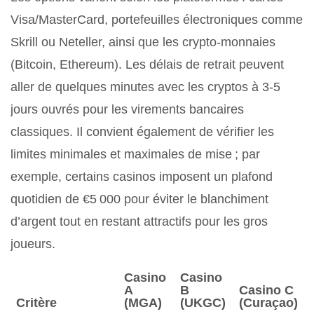
Visa/MasterCard, portefeuilles électroniques comme
Skrill ou Neteller, ainsi que les crypto‑monnaies
(Bitcoin, Ethereum). Les délais de retrait peuvent
aller de quelques minutes avec les cryptos à 3‑5
jours ouvrés pour les virements bancaires
classiques. Il convient également de vérifier les
limites minimales et maximales de mise ; par
exemple, certains casinos imposent un plafond
quotidien de €5 000 pour éviter le blanchiment
d’argent tout en restant attractifs pour les gros
joueurs.
Casino
Casino
A
B
Casino C
Critère
(MGA)
(UKGC)
(Curaçao)