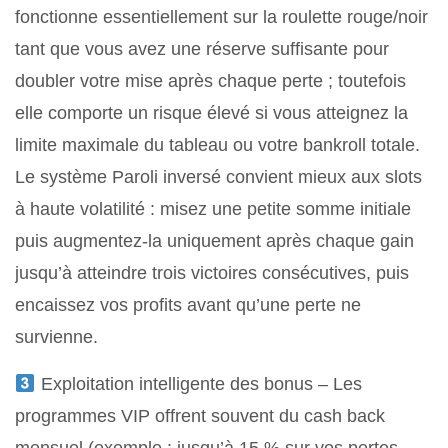
fonctionne essentiellement sur la roulette rouge/noir
tant que vous avez une réserve suffisante pour
doubler votre mise après chaque perte ; toutefois
elle comporte un risque élevé si vous atteignez la
limite maximale du tableau ou votre bankroll totale.
Le système Paroli inversé convient mieux aux slots
à haute volatilité : misez une petite somme initiale
puis augmentez-la uniquement après chaque gain
jusqu’à atteindre trois victoires consécutives, puis
encaissez vos profits avant qu’une perte ne
survienne.
Exploitation intelligente des bonus – Les
programmes VIP offrent souvent du cash back