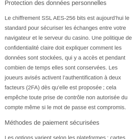
Protection des données personnelles
Le chiffrement SSL AES‑256 bits est aujourd’hui le
standard pour sécuriser les échanges entre votre
navigateur et le serveur du casino. Une politique de
confidentialité claire doit expliquer comment les
données sont stockées, qui y a accès et pendant
combien de temps elles sont conservées. Les
joueurs avisés activent l’authentification à deux
facteurs (2FA) dès qu’elle est proposée ; cela
empêche toute prise de contrôle non autorisée du
compte même si le mot de passe est compromis.
Méthodes de paiement sécurisées
Les options varient selon les plateformes : cartes