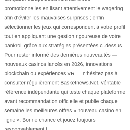
promotionnelles en lisant attentivement le wagering
afin d’éviter les mauvaises surprises ; enfin
sélectionner les jeux qui correspondent à votre profil
tout en appliquant une gestion rigoureuse de votre
bankroll grâce aux stratégies présentées ci‑dessus.
Pour rester informé des dernières nouveautés —
nouveaux casinos lancés en 2026, innovations
blockchain ou expériences VR — n’hésitez pas à
consulter régulièrement Basketnews.Net, véritable
référence indépendante qui teste chaque plateforme
avant recommandation officielle et publie chaque
semaine les meilleures offres « nouveau casino en
ligne ». Bonne chance et jouez toujours
responsablement !