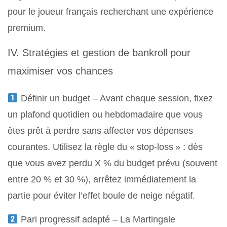
pour le joueur français recherchant une expérience
premium.
IV. Stratégies et gestion de bankroll pour
maximiser vos chances
Définir un budget – Avant chaque session, fixez
un plafond quotidien ou hebdomadaire que vous
êtes prêt à perdre sans affecter vos dépenses
courantes. Utilisez la règle du « stop‑loss » : dès
que vous avez perdu X % du budget prévu (souvent
entre 20 % et 30 %), arrêtez immédiatement la
partie pour éviter l’effet boule de neige négatif.
Pari progressif adapté – La Martingale