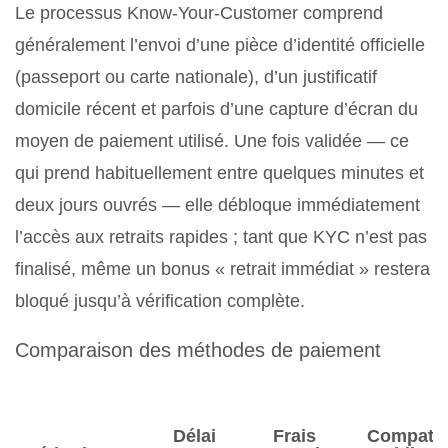
Le processus Know‑Your‑Customer comprend
généralement l’envoi d’une pièce d’identité officielle
(passeport ou carte nationale), d’un justificatif
domicile récent et parfois d’une capture d’écran du
moyen de paiement utilisé. Une fois validée — ce
qui prend habituellement entre quelques minutes et
deux jours ouvrés — elle débloque immédiatement
l’accès aux retraits rapides ; tant que KYC n’est pas
finalisé, même un bonus « retrait immédiat » restera
bloqué jusqu’à vérification complète.
Comparaison des méthodes de paiement
Délai
Frais
Compatibi