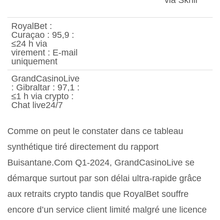
via Skrill
+
t
RoyalBet :
Curaçao : 95,9 :
≤24 h via
virement : E‑mail
uniquement
GrandCasinoLive
: Gibraltar : 97,1 :
≤1 h via crypto :
Chat live24/7
Comme on peut le constater dans ce tableau
synthétique tiré directement du rapport
Buisantane.Com Q1‑2024, GrandCasinoLive se
démarque surtout par son délai ultra‑rapide grâce
aux retraits crypto tandis que RoyalBet souffre
encore d’un service client limité malgré une licence