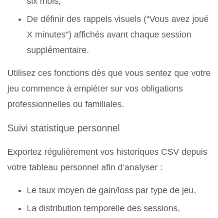
six mois,
De définir des rappels visuels (“Vous avez joué
X minutes”) affichés avant chaque session
supplémentaire.
Utilisez ces fonctions dès que vous sentez que votre
jeu commence à empiéter sur vos obligations
professionnelles ou familiales.
Suivi statistique personnel
Exportez régulièrement vos historiques CSV depuis
votre tableau personnel afin d’analyser :
Le taux moyen de gain/loss par type de jeu,
La distribution temporelle des sessions,