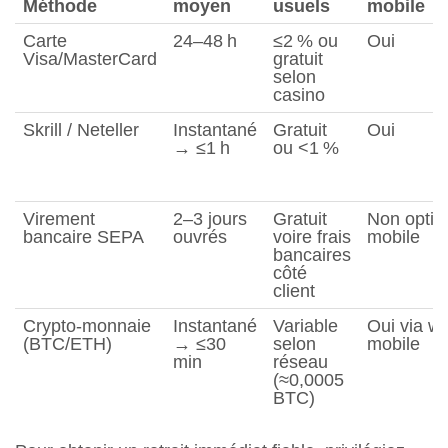
Méthode
moyen
usuels
mobile
Carte
24–48 h
≤2 % ou
Oui
Visa/MasterCard
gratuit
selon
casino
Skrill / Neteller
Instantané
Gratuit
Oui
→ ≤1 h
ou <1 %
Virement
2–3 jours
Gratuit
Non optim
bancaire SEPA
ouvrés
voire frais
mobile
bancaires
côté
client
Crypto‑monnaie
Instantané
Variable
Oui via wa
(BTC/ETH)
→ ≤30
selon
mobile
min
réseau
(≈0,0005
BTC)