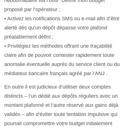
hebdomadaire via l’outil “Définir mon budget”
proposé par l’opérateur ;
• Activez les notifications SMS ou e‑mail afin d’être
alerté dès qu’un dépôt dépasse votre plafond
préalablement défini ;
• Privilégiez les méthodes offrant une traçabilité
claire afin de pouvoir contester rapidement toute
anomalie éventuelle auprès du service client ou du
médiateur bancaire français agréé par l’ANJ .
En outre il est judicieux d’utiliser deux comptes
distincts – l’un dédié aux dépôts réguliers avec un
montant plafonné et l’autre réservé aux gains déjà
validés – afin d’éviter toute tentation impulsive qui
pourrait compromettre votre budget initialement