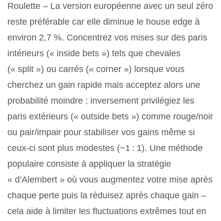
Roulette – La version européenne avec un seul zéro
reste préférable car elle diminue le house edge à
environ 2,7 %. Concentrez vos mises sur des paris
intérieurs (« inside bets ») tels que chevales
(« split ») ou carrés (« corner ») lorsque vous
cherchez un gain rapide mais acceptez alors une
probabilité moindre ; inversement privilégiez les
paris extérieurs (« outside bets ») comme rouge/noir
ou pair/impair pour stabiliser vos gains même si
ceux‑ci sont plus modestes (~1 : 1). Une méthode
populaire consiste à appliquer la stratégie
« d’Alembert » où vous augmentez votre mise après
chaque perte puis la réduisez après chaque gain –
cela aide à limiter les fluctuations extrêmes tout en