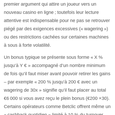
premier argument qui attire un joueur vers un
nouveau casino en ligne ; toutefois leur lecture
attentive est indispensable pour ne pas se retrouver
piégé par des exigences excessives (« wagering »)
ou des restrictions cachées sur certaines machines
à sous à forte volatilité.
Un bonus typique se présente sous forme « X %
jusqu’à Y € » accompagné d’un nombre minimum
de fois qu’il faut miser avant pouvoir retirer les gains
– par exemple « 200 % jusqu’à 200 € avec un
wagering de 30x » signifie qu’il faut placer au total
€6 000 si vous avez reçu le plein bonus (€200 ×30).
Certains opérateurs comme Betclic offrent même un
« cashback quotidien » limité à 10 % du turnover