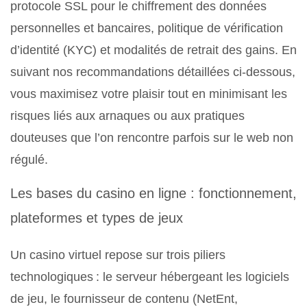
protocole SSL pour le chiffrement des données
personnelles et bancaires, politique de vérification
d’identité (KYC) et modalités de retrait des gains. En
suivant nos recommandations détaillées ci‑dessous,
vous maximisez votre plaisir tout en minimisant les
risques liés aux arnaques ou aux pratiques
douteuses que l’on rencontre parfois sur le web non
régulé.
Les bases du casino en ligne : fonctionnement,
plateformes et types de jeux
Un casino virtuel repose sur trois piliers
technologiques : le serveur hébergeant les logiciels
de jeu, le fournisseur de contenu (NetEnt,