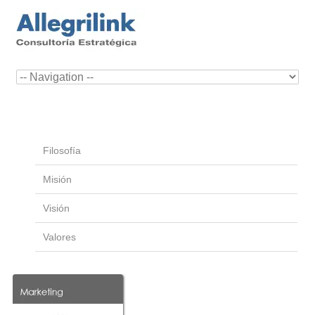
Filosofía
Misión
Visión
Valores