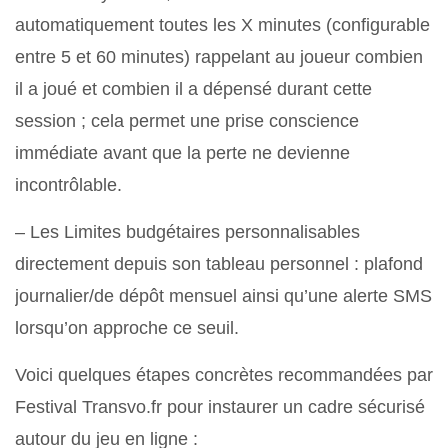
automatiquement toutes les X minutes (configurable
entre 5 et 60 minutes) rappelant au joueur combien
il a joué et combien il a dépensé durant cette
session ; cela permet une prise conscience
immédiate avant que la perte ne devienne
incontrôlable.
– Les Limites budgétaires personnalisables
directement depuis son tableau personnel : plafond
journalier/de dépôt mensuel ainsi qu’une alerte SMS
lorsqu’on approche ce seuil.
Voici quelques étapes concrètes recommandées par
Festival Transvo.fr pour instaurer un cadre sécurisé
autour du jeu en ligne :