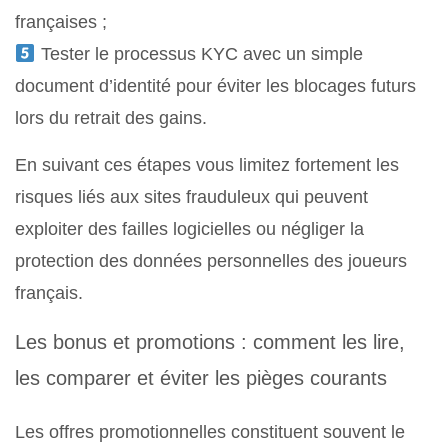
françaises ;
Tester le processus KYC avec un simple
document d’identité pour éviter les blocages futurs
lors du retrait des gains.
En suivant ces étapes vous limitez fortement les
risques liés aux sites frauduleux qui peuvent
exploiter des failles logicielles ou négliger la
protection des données personnelles des joueurs
français.
Les bonus et promotions : comment les lire,
les comparer et éviter les pièges courants
Les offres promotionnelles constituent souvent le