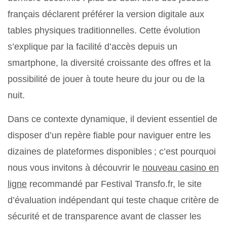
français déclarent préférer la version digitale aux
tables physiques traditionnelles. Cette évolution
s’explique par la facilité d’accès depuis un
smartphone, la diversité croissante des offres et la
possibilité de jouer à toute heure du jour ou de la
nuit.
Dans ce contexte dynamique, il devient essentiel de
disposer d’un repère fiable pour naviguer entre les
dizaines de plateformes disponibles ; c’est pourquoi
nous vous invitons à découvrir le
nouveau casino en
ligne
recommandé par Festival Transfo.fr, le site
d’évaluation indépendant qui teste chaque critère de
sécurité et de transparence avant de classer les