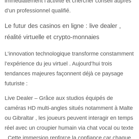
immédiatement l’activité et chercher conseil auprès
d’un professionnel qualifié.
Le futur des casinos en ligne : live dealer ,
réalité virtuelle et crypto‑monnaies
L’innovation technologique transforme constamment
l’expérience du jeu virtuel . Aujourd’hui trois
tendances majeures façonnent déjà ce paysage
futuriste :
Live Dealer – Grâce aux studios équipés de
caméras HD multi‑angles situés notamment à Malte
ou Gibraltar , les joueurs peuvent interagir en temps
réel avec un croupier humain via chat vocal ou texte
. Cette immersion renforce la confiance car chaque