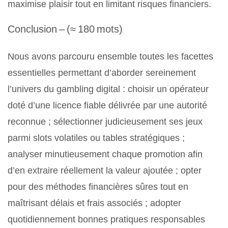
maximise plaisir tout en limitant risques financiers.
Conclusion – (≈ 180 mots)
Nous avons parcouru ensemble toutes les facettes
essentielles permettant d’aborder sereinement
l’univers du gambling digital : choisir un opérateur
doté d’une licence fiable délivrée par une autorité
reconnue ; sélectionner judicieusement ses jeux
parmi slots volatiles ou tables stratégiques ;
analyser minutieusement chaque promotion afin
d’en extraire réellement la valeur ajoutée ; opter
pour des méthodes financières sûres tout en
maîtrisant délais et frais associés ; adopter
quotidiennement bonnes pratiques responsables