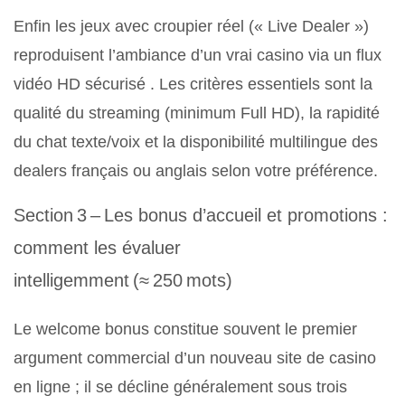
Enfin les jeux avec croupier réel (« Live Dealer »)
reproduisent l’ambiance d’un vrai casino via un flux
vidéo HD sécurisé . Les critères essentiels sont la
qualité du streaming (minimum Full HD), la rapidité
du chat texte/voix et la disponibilité multilingue des
dealers français ou anglais selon votre préférence.
Section 3 – Les bonus d’accueil et promotions :
comment les évaluer
intelligemment (≈ 250 mots)
Le welcome bonus constitue souvent le premier
argument commercial d’un nouveau site de casino
en ligne ; il se décline généralement sous trois