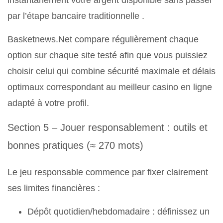
instantanément votre argent disponible sans passer
par l’étape bancaire traditionnelle .
Basketnews.Net compare régulièrement chaque
option sur chaque site testé afin que vous puissiez
choisir celui qui combine sécurité maximale et délais
optimaux correspondant au meilleur casino en ligne
adapté à votre profil.
Section 5 – Jouer responsablement : outils et
bonnes pratiques (≈ 270 mots)
Le jeu responsable commence par fixer clairement
ses limites financières :
Dépôt quotidien/hebdomadaire : définissez un