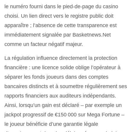
le numéro fourni dans le pied‑de‑page du casino
choisi. Un lien direct vers le registre public doit
apparaître ; l’absence de cette transparence est
immédiatement signalée par Basketnews.Net
comme un facteur négatif majeur.
La régulation influence directement la protection
financière : une licence solide oblige l’opérateur à
séparer les fonds joueurs dans des comptes
bancaires distincts et à soumettre régulièrement ses
rapports financiers aux auditeurs indépendants.
Ainsi, lorsqu’un gain est déclaré – par exemple un
jackpot progressif de €150 000 sur Mega Fortune –
le joueur bénéficie d’une garantie légale