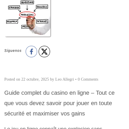
Síguenos
Posted on
22 octubre, 2025
by
Leo Allegri
•
0 Comments
Guide complet du casino en ligne – Tout ce
que vous devez savoir pour jouer en toute
sécurité et maximiser vos gains