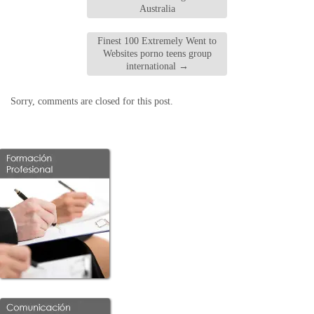
Australia
Finest 100 Extremely Went to
Websites porno teens group
international
→
Sorry, comments are closed for this post.