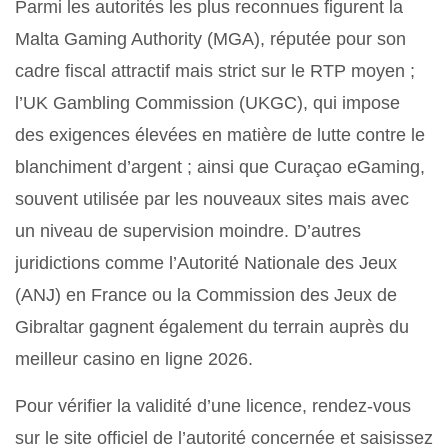
Parmi les autorités les plus reconnues figurent la
Malta Gaming Authority (MGA), réputée pour son
cadre fiscal attractif mais strict sur le RTP moyen ;
l’UK Gambling Commission (UKGC), qui impose
des exigences élevées en matière de lutte contre le
blanchiment d’argent ; ainsi que Curaçao eGaming,
souvent utilisée par les nouveaux sites mais avec
un niveau de supervision moindre. D’autres
juridictions comme l’Autorité Nationale des Jeux
(ANJ) en France ou la Commission des Jeux de
Gibraltar gagnent également du terrain auprès du
meilleur casino en ligne 2026.
Pour vérifier la validité d’une licence, rendez‑vous
sur le site officiel de l’autorité concernée et saisissez