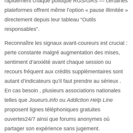
rapidement chaque politique RGS/GRS — certaines
plateformes offrent même l’option « pause illimitée »
directement depuis leur tableau “Outils
responsables”.
Reconnaître les signaux avant-coureurs est crucial :
perte constante malgré augmentation des mises,
sentiment d’anxiété avant chaque session ou
recours fréquent aux crédits supplémentaires sont
autant d’indicateurs qu’il faut prendre au sérieux .
En cas besoin , plusieurs associations nationales
telles que
Joueurs.info
ou
Addiction Help Line
proposent lignes téléphoniques gratuites
ouvertes24/7 ainsi que forums anonymes où
partager son expérience sans jugement.