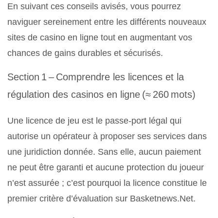
En suivant ces conseils avisés, vous pourrez
naviguer sereinement entre les différents nouveaux
sites de casino en ligne tout en augmentant vos
chances de gains durables et sécurisés.
Section 1 – Comprendre les licences et la
régulation des casinos en ligne (≈ 260 mots)
Une licence de jeu est le passe‑port légal qui
autorise un opérateur à proposer ses services dans
une juridiction donnée. Sans elle, aucun paiement
ne peut être garanti et aucune protection du joueur
n’est assurée ; c’est pourquoi la licence constitue le
premier critère d’évaluation sur Basketnews.Net.