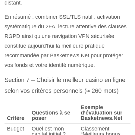
distant.
En résumé , combiner SSL/TLS natif , activation
systématique du 2FA, lecture attentive des clauses
RGPD ainsi qu’une navigation VPN sécurisée
constitue aujourd’hui la meilleure pratique
recommandée par Basketnews.Net pour protéger
vos fonds et votre identité numérique.
Section 7 – Choisir le meilleur casino en ligne
selon vos critères personnels (≈ 260 mots)
Exemple
Questions à se
d’évaluation sur
Critère
poser
Basketnews.Net
Budget
Quel est mon
Classement
capital initial ?
“Meilleurs bonus