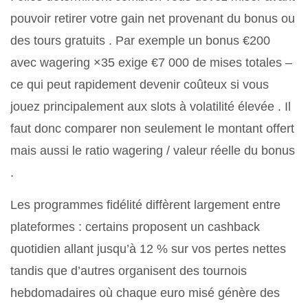
pouvoir retirer votre gain net provenant du bonus ou
des tours gratuits . Par exemple un bonus €200
avec wagering ×35 exige €7 000 de mises totales –
ce qui peut rapidement devenir coûteux si vous
jouez principalement aux slots à volatilité élevée . Il
faut donc comparer non seulement le montant offert
mais aussi le ratio wagering / valeur réelle du bonus
.
Les programmes fidélité diffèrent largement entre
plateformes : certains proposent un cashback
quotidien allant jusqu’à 12 % sur vos pertes nettes
tandis que d’autres organisent des tournois
hebdomadaires où chaque euro misé génère des