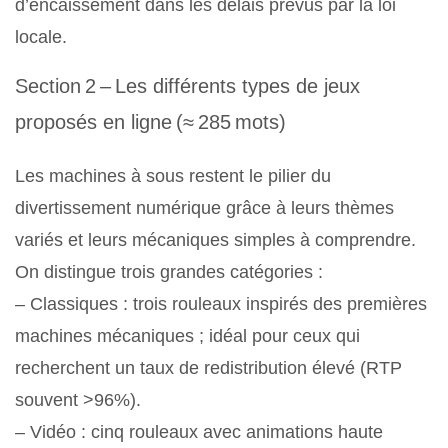
d’encaissement dans les délais prévus par la loi
locale.
Section 2 – Les différents types de jeux
proposés en ligne (≈ 285 mots)
Les machines à sous restent le pilier du
divertissement numérique grâce à leurs thèmes
variés et leurs mécaniques simples à comprendre.
On distingue trois grandes catégories :
– Classiques : trois rouleaux inspirés des premières
machines mécaniques ; idéal pour ceux qui
recherchent un taux de redistribution élevé (RTP
souvent >96%).
– Vidéo : cinq rouleaux avec animations haute