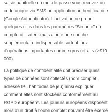
saisie habituelle du mot‑de‑passe vous recevez un
code unique via SMS ou application authentificatrice
(Google Authenticator). L’activation ne prend
quelques clics dans les paramètres “Sécurité” du
compte utilisateur mais ajoute une couche
supplémentaire indispensable surtout lors
d’opérations importantes comme gros retraits (>€10
000).
La politique de confidentialité doit préciser quels
types de données sont collectés (nom complet ,
adresse IP , habitudes de jeu) ainsi expliquer
comment elles sont stockées conformément au
RGPD européen*. Les joueurs européens disposent
alors d’un droit à l’oubli complet pouvant être exercé