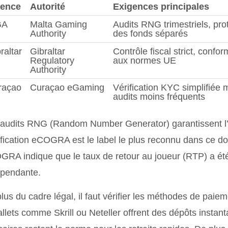
cence
Autorité
Exigences principales
GA
Malta Gaming
Audits RNG trimestriels, pro
Authority
des fonds séparés
raltar
Gibraltar
Contrôle fiscal strict, confor
Regulatory
aux normes UE
Authority
raçao
Curaçao eGaming
Vérification KYC simplifiée 
audits moins fréquents
audits RNG (Random Number Generator) garantissent l’éq
ification eCOGRA est le label le plus reconnu dans ce d
RA indique que le taux de retour au joueur (RTP) a ét
épendante.
lus du cadre légal, il faut vérifier les méthodes de pai
llets comme Skrill ou Neteller offrent des dépôts instant