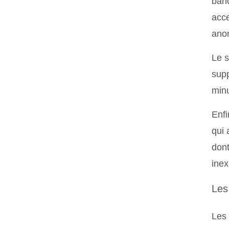
banc
acce
anon
Le s
supp
min
Enfi
qui 
dont
inex
Les
Les 