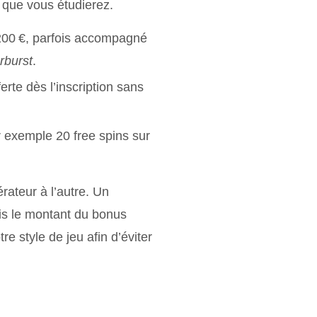
 que vous étudierez.
200 €, parfois accompagné
rburst
.
rte dès l’inscription sans
ar exemple 20 free spins sur
rateur à l’autre. Un
ois le montant du bonus
re style de jeu afin d’éviter