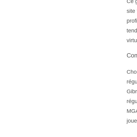
Ce g
site
prof
tend
virtu
Com
Choi
régu
Gibr
régu
MGA 
joue