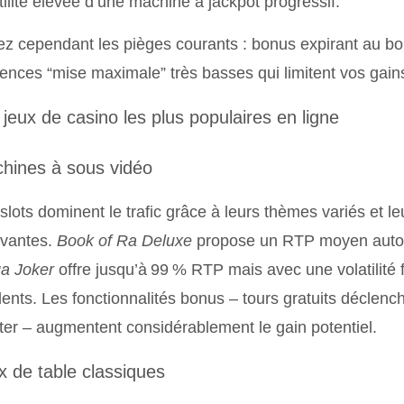
tilité élevée d’une machine à jackpot progressif.
ez cependant les pièges courants : bonus expirant au bou
ences “mise maximale” très basses qui limitent vos gains
 jeux de casino les plus populaires en ligne
hines à sous vidéo
slots dominent le trafic grâce à leurs thèmes variés et 
ovantes.
Book of Ra Deluxe
propose un RTP moyen autou
a Joker
offre jusqu’à 99 % RTP mais avec une volatilité 
ents. Les fonctionnalités bonus – tours gratuits déclenc
ter – augmentent considérablement le gain potentiel.
x de table classiques