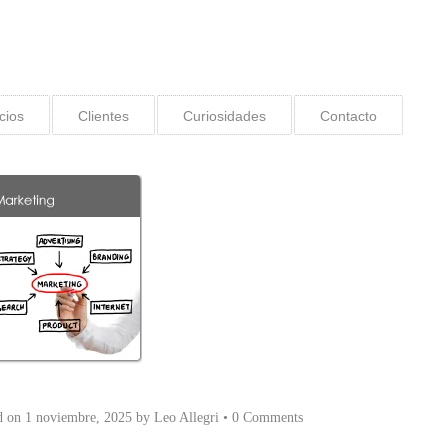
cios
Clientes
Curiosidades
Contacto
d on
1 noviembre, 2025
by
Leo Allegri
•
0 Comments