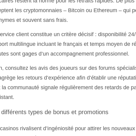
aires restent la norme pour les retraits rapides. De plus
ptent les cryptomonnaies – Bitcoin ou Ethereum – qui p
ymes et souvent sans frais.
ervice client constitue un critère décisif : disponibilité 24
ort multilingue incluant le français et temps moyen de r
utes sont gages d’un accompagnement professionnel.
n, consultez les avis des joueurs sur des forums spécia
agrège les retours d’expérience afin d’établir une réputatio
 la communauté signale régulièrement des retards de p
istant.
 différents types de bonus et promotions
casinos rivalisent d’ingéniosité pour attirer les nouveaux i