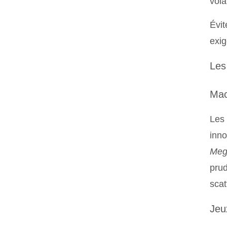
vola
Évit
exig
Les
Mac
Les 
inn
Meg
prud
scat
Jeu