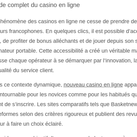
de complet du casino en ligne
hénomène des casinos en ligne ne cesse de prendre de 
urs francophones. En quelques clics, il est possible d’a
, de profiter de bonus alléchants et de jouer depuis so
nateur portable. Cette accessibilité a créé un véritable 
se chaque opérateur à se démarquer par l’innovation, la
ualité du service client.
s ce contexte dynamique,
nouveau casino en ligne
appar
ntournable pour les novices comme pour les habitués qui
t de s’inscrire. Les sites comparatifs tels que Basketne
eformes selon des critères rigoureux et publient des revue
ur à faire un choix éclairé.