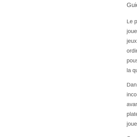
Gui
Le p
joue
jeux
ordi
pous
la q
Dan
inco
avan
plat
joue