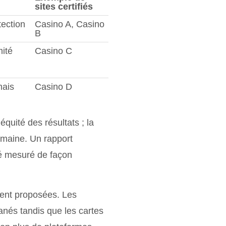
sites certifiés
tection
Casino A, Casino
B
mité
Casino C
mais
Casino D
uité des résultats ; la
omaine. Un rapport
é mesuré de façon
ement proposées. Les
anés tandis que les cartes