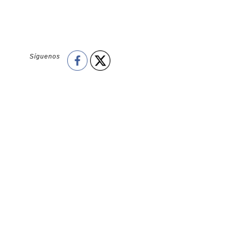
Síguenos