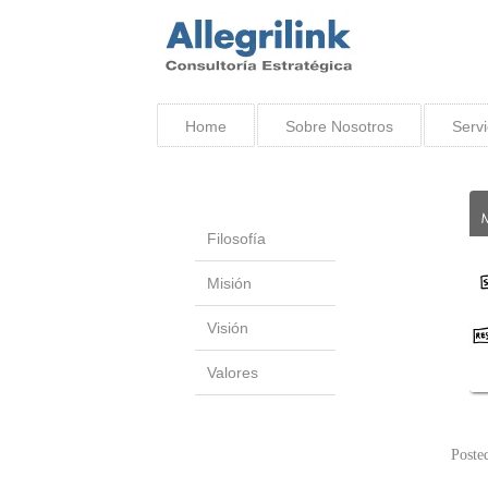
Home
Sobre Nosotros
Servi
Filosofía
Misión
Visión
Valores
Poste