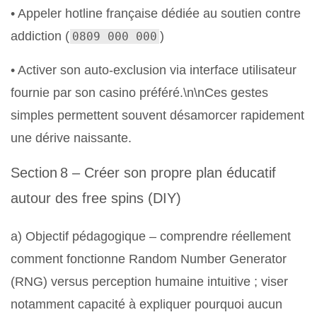
• Appeler hotline française dédiée au soutien contre
addiction (
)
0809 000 000
• Activer son auto‑exclusion via interface utilisateur
fournie par son casino préféré.\n\nCes gestes
simples permettent souvent désamorcer rapidement
une dérive naissante.
Section 8 – Créer son propre plan éducatif
autour des free spins (DIY)
a) Objectif pédagogique – comprendre réellement
comment fonctionne Random Number Generator
(RNG) versus perception humaine intuitive ; viser
notamment capacité à expliquer pourquoi aucun