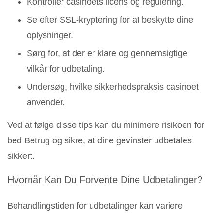
Kontroller casinoets licens og regulering.
Se efter SSL-kryptering for at beskytte dine
oplysninger.
Sørg for, at der er klare og gennemsigtige
vilkår for udbetaling.
Undersøg, hvilke sikkerhedspraksis casinoet
anvender.
Ved at følge disse tips kan du minimere risikoen for
bed Betrug og sikre, at dine gevinster udbetales
sikkert.
Hvornår Kan Du Forvente Dine Udbetalinger?
Behandlingstiden for udbetalinger kan variere