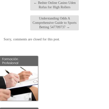
←
Bedste Online Casino Uden
Rofus for High Rollers
Understanding Odds A
Comprehensive Guide to Sports
Betting 547709737
→
Sorry, comments are closed for this post.