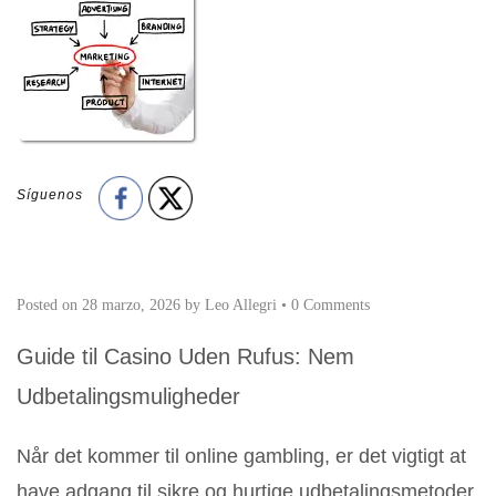
Síguenos
Posted on
28 marzo, 2026
by
Leo Allegri
•
0 Comments
Guide til Casino Uden Rufus: Nem
Udbetalingsmuligheder
Når det kommer til online gambling, er det vigtigt at
have adgang til sikre og hurtige udbetalingsmetoder.