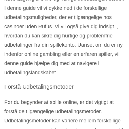
I denne guide vil vi dykke ned i de forskellige
udbetalingsmuligheder, der er tilgængelige hos
casinoer uden Rufus. Vi vil også give dig indsigt i,
hvordan du kan sikre dig hurtige og problemfrie
udbetalinger fra din spillekonto. Uanset om du er ny
indenfor online gambling eller en erfaren spiller, vil
denne guide hjælpe dig med at navigere i
udbetalingslandskabet.
Forstå Udbetalingsmetoder
Før du begynder at spille online, er det vigtigt at
forstå de tilgængelige udbetalingsmetoder.
Udbetalingsmetoder kan variere mellem forskellige