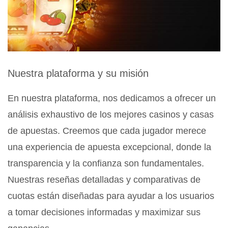
Nuestra plataforma y su misión
En nuestra plataforma, nos dedicamos a ofrecer un
análisis exhaustivo de los mejores casinos y casas
de apuestas. Creemos que cada jugador merece
una experiencia de apuesta excepcional, donde la
transparencia y la confianza son fundamentales.
Nuestras reseñas detalladas y comparativas de
cuotas están diseñadas para ayudar a los usuarios
a tomar decisiones informadas y maximizar sus