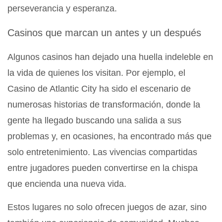
perseverancia y esperanza.
Casinos que marcan un antes y un después
Algunos casinos han dejado una huella indeleble en
la vida de quienes los visitan. Por ejemplo, el
Casino de Atlantic City ha sido el escenario de
numerosas historias de transformación, donde la
gente ha llegado buscando una salida a sus
problemas y, en ocasiones, ha encontrado más que
solo entretenimiento. Las vivencias compartidas
entre jugadores pueden convertirse en la chispa
que encienda una nueva vida.
Estos lugares no solo ofrecen juegos de azar, sino