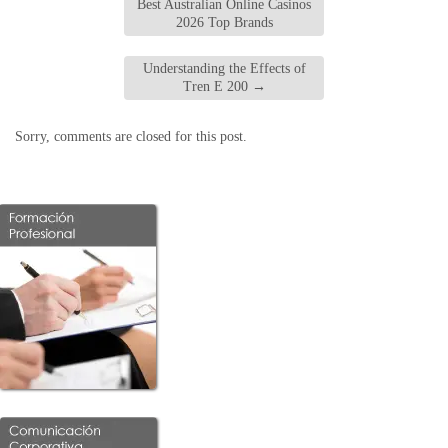
Best Australian Online Casinos
2026 Top Brands
Understanding the Effects of
Tren E 200
→
Sorry, comments are closed for this post.