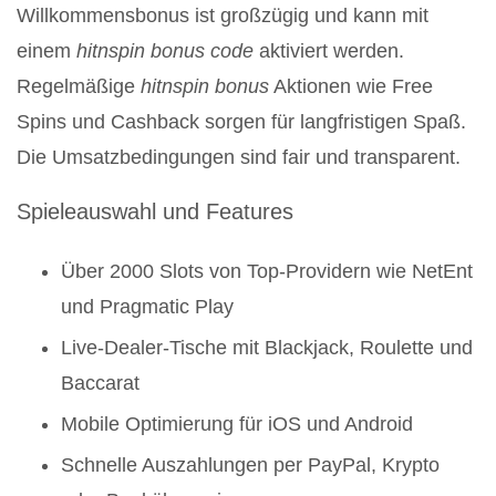
Willkommensbonus ist großzügig und kann mit
einem
hitnspin bonus code
aktiviert werden.
Regelmäßige
hitnspin bonus
Aktionen wie Free
Spins und Cashback sorgen für langfristigen Spaß.
Die Umsatzbedingungen sind fair und transparent.
Spieleauswahl und Features
Über 2000 Slots von Top-Providern wie NetEnt
und Pragmatic Play
Live-Dealer-Tische mit Blackjack, Roulette und
Baccarat
Mobile Optimierung für iOS und Android
Schnelle Auszahlungen per PayPal, Krypto