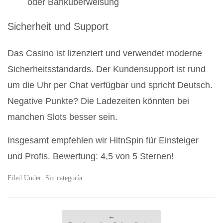
oder Banküberweisung
Sicherheit und Support
Das Casino ist lizenziert und verwendet moderne
Sicherheitsstandards. Der Kundensupport ist rund
um die Uhr per Chat verfügbar und spricht Deutsch.
Negative Punkte? Die Ladezeiten könnten bei
manchen Slots besser sein.
Insgesamt empfehlen wir HitnSpin für Einsteiger
und Profis. Bewertung: 4,5 von 5 Sternen!
Filed Under:
Sin categoría
←