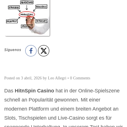
Síguenos
Posted on
3 abril, 2026
by
Leo Allegri
•
0 Comments
Das
HitnSpin Casino
hat in der Online-Spielszene
schnell an Popularität gewonnen. Mit einer
modernen Plattform und einem breiten Angebot an
Slots, Tischspielen und Live-Casino sorgt es für