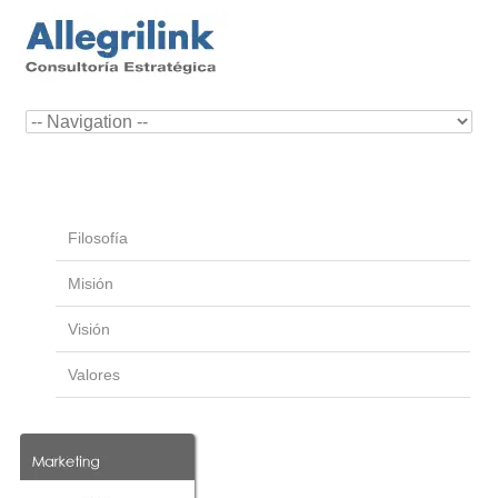
Filosofía
Misión
Visión
Valores