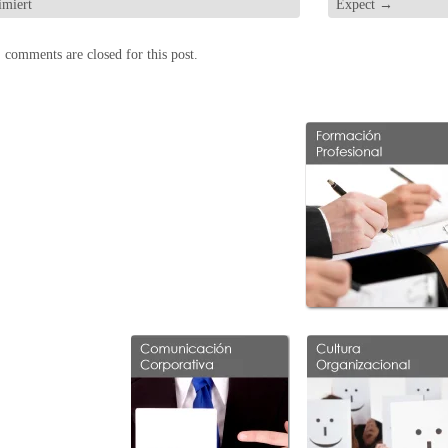
miert
Expect
→
 comments are closed for this post.