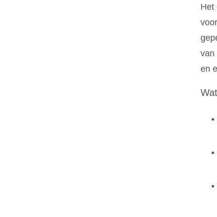
Het
voor
gepe
van 
en 
Wat