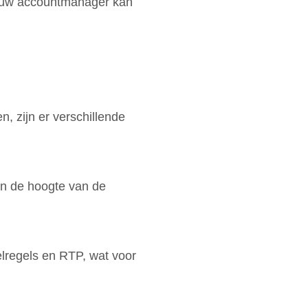
uw accountmanager kan
n, zijn er verschillende
dan de hoogte van de
pelregels en RTP, wat voor