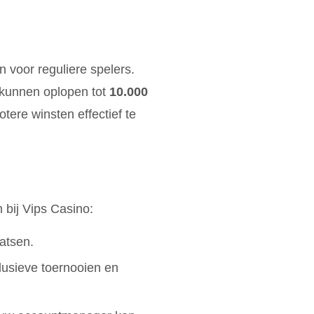
 voor reguliere spelers.
 kunnen oplopen tot
10.000
otere winsten effectief te
 bij Vips Casino:
atsen.
usieve toernooien en