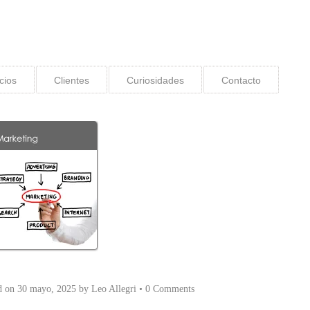
cios
Clientes
Curiosidades
Contacto
d on
30 mayo, 2025
by
Leo Allegri
•
0 Comments