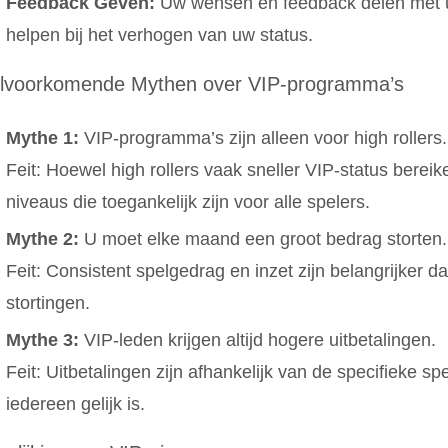
Feedback Geven:
Uw wensen en feedback delen met 
helpen bij het verhogen van uw status.
lvoorkomende Mythen over VIP-programma’s
Mythe 1:
VIP-programma’s zijn alleen voor high rollers.
Feit: Hoewel high rollers vaak sneller VIP-status bereike
niveaus die toegankelijk zijn voor alle spelers.
Mythe 2:
U moet elke maand een groot bedrag storten.
Feit: Consistent spelgedrag en inzet zijn belangrijker 
stortingen.
Mythe 3:
VIP-leden krijgen altijd hogere uitbetalingen.
Feit: Uitbetalingen zijn afhankelijk van de specifieke s
iedereen gelijk is.