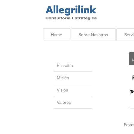
Home
Sobre Nosotros
Servi
Filosofía
Misión
Visión
Valores
Poste