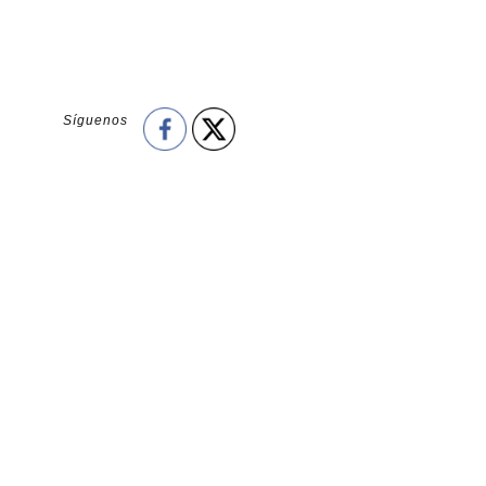
Síguenos